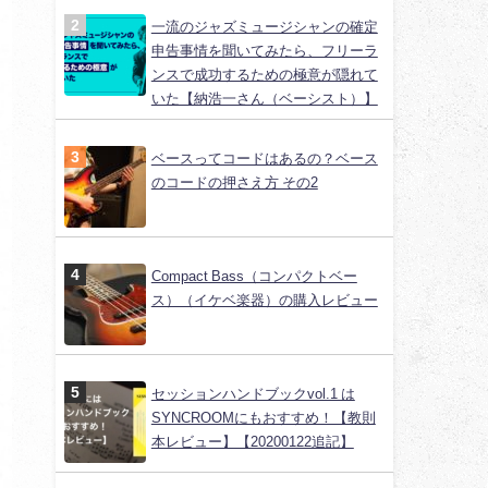
一流のジャズミュージシャンの確定
申告事情を聞いてみたら、フリーラ
ンスで成功するための極意が隠れて
いた【納浩一さん（ベーシスト）】
ベースってコードはあるの？ベース
のコードの押さえ方 その2
Compact Bass（コンパクトベー
ス）（イケベ楽器）の購入レビュー
セッションハンドブックvol.1 は
SYNCROOMにもおすすめ！【教則
本レビュー】【20200122追記】