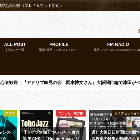
殿駅徒歩30秒（エレキ&ウッド対応）
ALL POST
PROFILE
FM RADIO
お知らせ一覧
講師 津田フジヒロ について
津田フジヒロのBass&Music La
催】初心者歓迎！『アドリブ味見の会 岡本博文さん』大阪関目編で津田が
ブログ
ついったー東方部
ライブセッション
ャンの
【ライブ告知】ついったー東方
週刊大阪日日新聞に全面
たら、
部 第23作目『Rising Rose』リ
ス教室の特集が掲載され