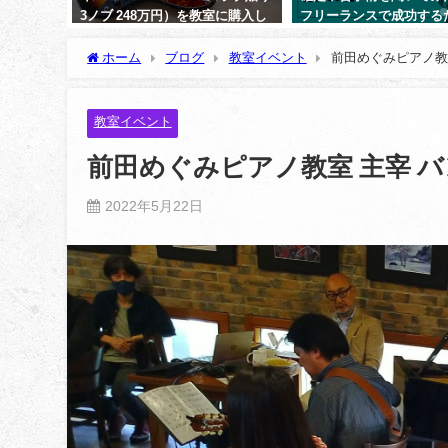
3ノブ 248万円）を教室に購入し
フリーランスで成功する
ました。
極意が隠れていた【納浩
（ベーシスト）】
ホーム
ブログ
教室イベント
前田めぐみピアノ教
2021年5月5日
2023年2月28日
教室イベント
前田めぐみピアノ教室 主宰 
2022年5月22日