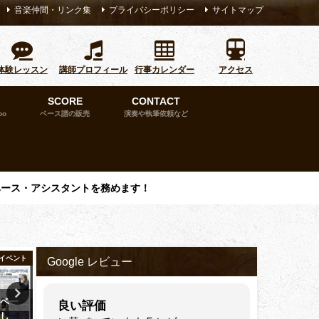
音楽仲間・リンク集
プライバシーポリシー
サイトマップ
体験レッスン
講師プロフィール
行事カレンダー
アクセス
SCORE
CONTACT
bo
ベース譜の販売
演奏や執筆依頼など
ベース・アシスタントを務めます！
イベント
全投稿記事
ついった
Google レビュー
でベー
【Richter SLIDE
【レポート】ニコニコ超会
良い評価
まし
TAILPIECE®：レザー系ストラ
2025（超！ZUNビール&ひ