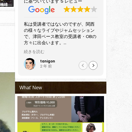
に基づいています 5 レビュー
（楠雄
ップの長さ調整の手間を解消す
ビール） で演奏してきまし
るアイテム】購入レビュー
2025年5月21日
2025年2月6日
、関西
すばらしいベーシストです。
音楽講師仲
ション
プレイヤーのみならず長きにわたっ
確かな技術
OBの
て講師として活躍されています。
の音楽教室
近隣でベースを始めてみようという
セッション
。
師やプ
方はもちろん、すでにある程度弾け
オススメ出
続きを読む
続きを読む
っしゃ
るけどさらにステップアップしたい
も初心
方にもぜひおすすめしたい講師だと
黒田雅之
Nao
2 年 前
5 
ップさ
思います。
会うた
と感じ
What' New