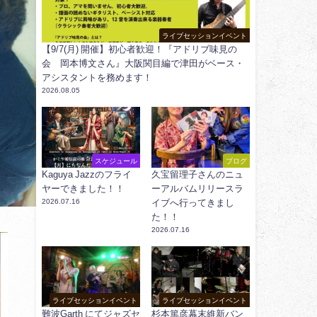
ライブセッションイベント
【9/7(月) 開催】初心者歓迎！『アドリブ味見の
会 岡本博文さん』大阪関目編で津田がベース・
アシスタントを務めます！
2026.08.05
スケジュール
ブログ
Kaguya Jazzのフライ
久宝留理子さんのニュ
ヤーできました！！
ーアルバムリリースラ
2026.07.16
イブへ行ってきまし
た！！
2026.07.16
ライブセッションイベント
ライブセッションイベント
難波Garth にてジャズセ
杉本篤彦幕末維新バン