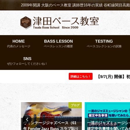
2009年開講 大阪のベース教室 講師歴16年の実績 谷町線関目高
HOME
BASS LESSON
TESTING
代表のメッセージ
ベースレッスンの概要
ベースコレクションの試奏
SNS
ぜひフォローしてくださいね！
【9/7(月) 開
詳細はこちら！
教室イベント
ブログ
済新聞に
ヴィンテージジャズベース（61
一流のジャズミュージシ
年 Fender Jazz Bass スラブ貼り
確定申告事情を聞いてみ