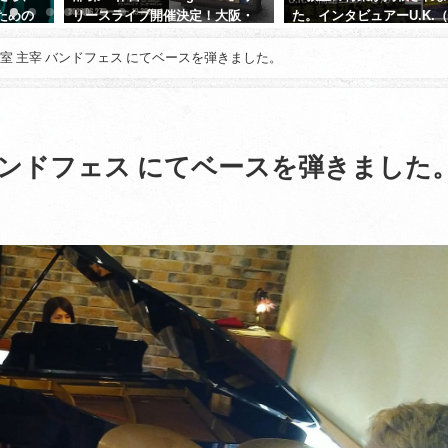
ための
リースライブ開催決定！大阪・
た。インタビュアーU.K.
一さん
JAZZ CLUB GALLONにてお届け
二郎）さん
します
室 主宰 バンドフェス にてベースを弾きました。
2024年5月25日
私は受講者ではないのですが
2026年6月9日
の様々なライブやジャムセッ
で、津田ベース教室の受講者・
方々に出会います。
バンドフェス にてベースを弾きました
OBの方では、既に独立して講
続きを読む
ロ活動している方も結構いら
いますし、現役で受講中の方
tanigon
2 年 前
者のころから着実にレベルア
れているのをセッションで出
びに演奏で感じます。
さすが15年の実績と指導力、
ます。