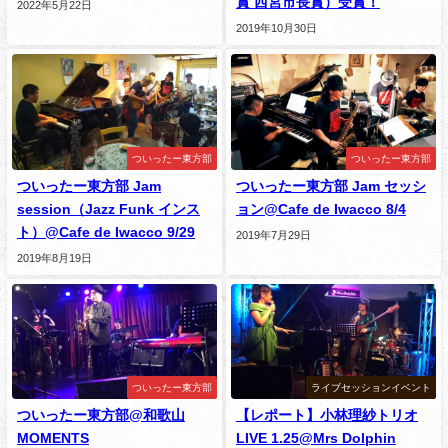
賞 西宮市長賞）受賞！
2022年5月22日
2019年10月30日
ついったー東方部
ついったー東方部
ついったー東方部 Jam
ついったー東方部 Jam セッシ
session（Jazz Funk インス
ョン@Cafe de Iwacco 8/4
ト）@Cafe de Iwacco 9/29
2019年7月29日
2019年8月19日
ついったー東方部
ライブセッションイベント
ついったー東方部@和歌山
【レポート】小林理紗トリオ
MOMENTS
LIVE 1.25@Mrs Dolphin