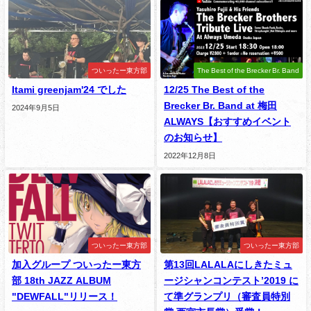
ついったー東方部
The Best of the Brecker Br. Band
Itami greenjam'24 でした
12/25 The Best of the
Brecker Br. Band at 梅田
2024年9月5日
ALWAYS【おすすめイベント
のお知らせ】
2022年12月8日
ついったー東方部
ついったー東方部
加入グループ ついったー東方
第13回LALALAにしきたミュ
部 18th JAZZ ALBUM
ージシャンコンテスト’2019 に
"DEWFALL"リリース！
て準グランプリ（審査員特別