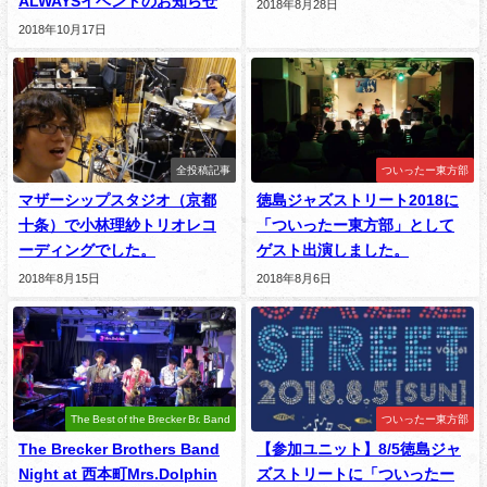
ALWAYSイベントのお知らせ
2018年8月28日
2018年10月17日
全投稿記事
ついったー東方部
マザーシップスタジオ（京都
徳島ジャズストリート2018に
十条）で小林理紗トリオレコ
「ついったー東方部」として
ーディングでした。
ゲスト出演しました。
2018年8月15日
2018年8月6日
The Best of the Brecker Br. Band
ついったー東方部
The Brecker Brothers Band
【参加ユニット】8/5徳島ジャ
Night at 西本町Mrs.Dolphin
ズストリートに「ついったー