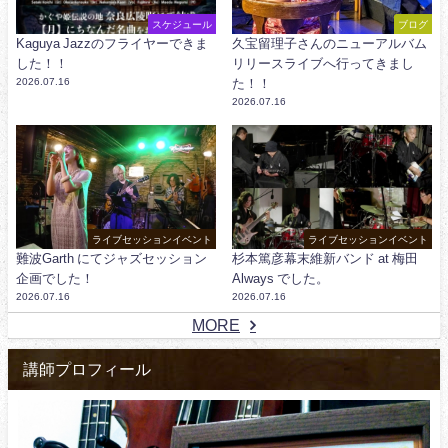
スケジュール
ブログ
Kaguya Jazzのフライヤーできま
久宝留理子さんのニューアルバム
した！！
リリースライブへ行ってきまし
2026.07.16
た！！
2026.07.16
ライブセッションイベント
ライブセッションイベント
難波Garth にてジャズセッション
杉本篤彦幕末維新バンド at 梅田
企画でした！
Always でした。
2026.07.16
2026.07.16
MORE
講師プロフィール