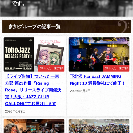
です。
参加グループの記事一覧
ついったー東方部
ついったー東方部
【ライブ告知】ついったー東
下北沢 Far East JAMMING
方部 第23作目『Rising
Night 13 満員御礼にて終了！
Rose』リリースライブ開催決
2026年5月4日
定！大阪・JAZZ CLUB
GALLONにてお届けします
2026年6月9日