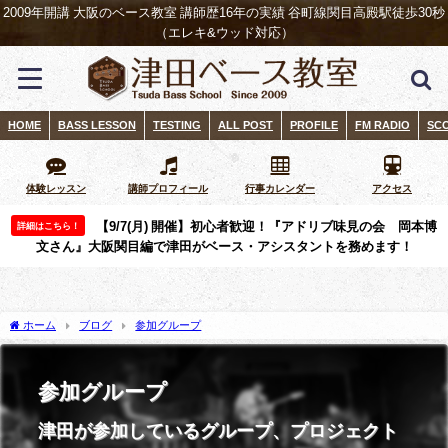
2009年開講 大阪のベース教室 講師歴16年の実績 谷町線関目高殿駅徒歩30秒
（エレキ&ウッド対応）
HOME
BASS LESSON
TESTING
ALL POST
PROFILE
FM RADIO
SC
体験レッスン
講師プロフィール
行事カレンダー
アクセス
【9/7(月) 開催】初心者歓迎！『アドリブ味見の会 岡本博
詳細はこちら！
文さん』大阪関目編で津田がベース・アシスタントを務めます！
ホーム
ブログ
参加グループ
参加グループ
津田が参加しているグループ、プロジェクト