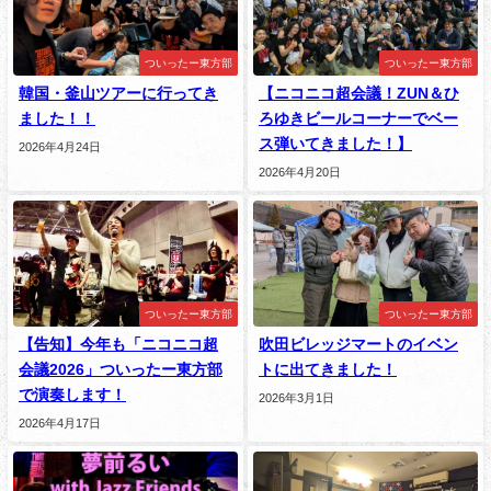
ついったー東方部
ついったー東方部
韓国・釜山ツアーに行ってき
【ニコニコ超会議！ZUN＆ひ
ました！！
ろゆきビールコーナーでベー
ス弾いてきました！】
2026年4月24日
2026年4月20日
ついったー東方部
ついったー東方部
【告知】今年も「ニコニコ超
吹田ビレッジマートのイベン
会議2026」ついったー東方部
トに出てきました！
で演奏します！
2026年3月1日
2026年4月17日