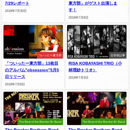
7/29レポート
東方部」がゲスト出演しま
す！
2018年7月30日
2018年7月8日
ついったー東方部
全投稿記事
「ついったー東方部」13枚目
RISA KOBAYASHI TRIO（小
のアルバム"obsession"5月5
林理紗トリオ）
日リリース
2018年7月5日
2018年7月8日
The Best of the Brecker Br. Band
The Best of the Brecker Br. Band
The Brecker Brothers Band
The Brecker Brothers Band