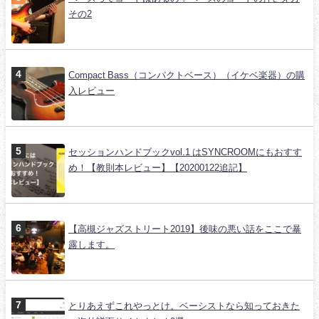
その2
Compact Bass（コンパクトベース）（イケベ楽器）の購
入レビュー
セッションハンドブックvol.1 はSYNCROOMにもおすす
め！【教則本レビュー】【20200122追記】
【高槻ジャズストリート2019】後味の悪い話をここで暴
露します。
とりあえずこれやっとけ。ベーシストなら知っておきた