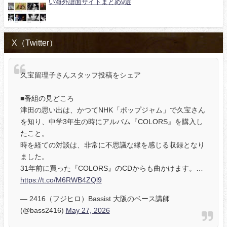
い海外譜面サイトまとめ9選
X（Twitter）
久宝留理子さんスタッフ投稿をシェア
■番組の見どころ
津田の思い出は、かつてNHK「ポップジャム」で久宝さん
を知り、中学3年生の時にアルバム『COLORS』を購入し
たこと。
時を経ての対談は、非常に不思議な縁を感じる収録となり
ました。
31年前に買った『COLORS』のCDからも曲かけます。…
https://t.co/M6RWB4ZQl9
— 2416（フジヒロ）Bassist 大阪のベース講師
(@bass2416)
May 27, 2026