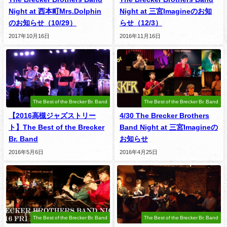
Night at 西本町Mrs.Dolphin
Night at 三宮Imagineのお知
のお知らせ（10/29）
らせ（12/3）
2017年10月16日
2016年11月16日
The Best of the Brecker Br. Band
The Best of the Brecker Br. Band
【2016高槻ジャズストリー
4/30 The Brecker Brothers
ト】The Best of the Brecker
Band Night at 三宮Imagineの
Br. Band
お知らせ
2016年5月6日
2016年4月25日
The Best of the Brecker Br. Band
The Best of the Brecker Br. Band