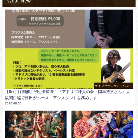
What' New
ライブセッションイベント
【9/7(月) 開催】初心者歓迎！『アドリブ味見の会 岡本博文さん』大
阪関目編で津田がベース・アシスタントを務めます！
2026.08.05