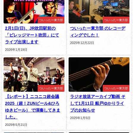
ついったー東方部
ついったー東方部
2月1日(日)、JR吹田駅前の
ついったー東方部 のレコーデ
「ビレッジマート吹田」にて
ィングでした！
ライブ出演します
2025年12月22日
2026年1月19日
ついったー東方部
ついったー東方部
【レポート】ニコニコ超会議
ラジオ放送アーカイブ動画 そ
2025（超！ZUNビール&ひろ
して1月11日 船戸ゆかりライ
ゆきビール） で演奏してきま
ブのお知らせ
した。
2025年1月5日
2025年5月21日