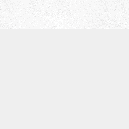
津田ベース教室（屋号 ティーブレイク）
〒536-0008
大阪市城東区関目5-5-13
寺崎ビル702
TEL:09097168134
※基本留守電になります。
体験レッスン
SNS
お知らせ
カテゴリー
アーカイブ