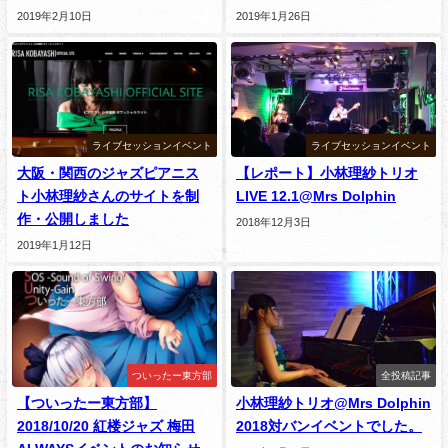
2019年2月10日
2019年1月26日
ライブセッションイベント
ライブセッションイベント
大阪・関西のジャズピアニス
【レポート】小林理紗トリオ
ト小林理紗さんのサイトを制
LIVE 12.1@Mrs Dolphin
作・公開しました
2018年12月3日
2019年1月12日
ついったー東方部
全投稿記事
【ついったー東方部】
小林理紗トリオ@Mrs Dolphin
2018/10/20 紅楼ジャズ 梅田
2018対バンイベントでした。