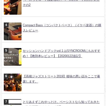
その2
Compact Bass（コンパクトベース）（イケベ楽器）の購
入レビュー
セッションハンドブックvol.1 はSYNCROOMにもおすす
め！【教則本レビュー】【20200122追記】
【高槻ジャズストリート2019】後味の悪い話をここで暴
露します。
とりあえずこれやっとけ。ベーシストなら知っておきた