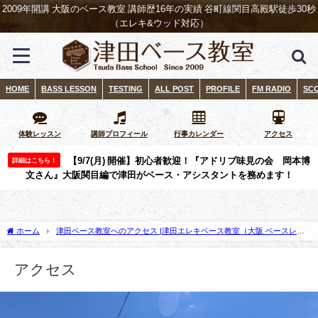
2009年開講 大阪のベース教室 講師歴16年の実績 谷町線関目高殿駅徒歩30秒
（エレキ&ウッド対応）
HOME
BASS LESSON
TESTING
ALL POST
PROFILE
FM RADIO
SC
体験レッスン
講師プロフィール
行事カレンダー
アクセス
【9/7(月) 開催】初心者歓迎！『アドリブ味見の会 岡本博
詳細はこちら！
文さん』大阪関目編で津田がベース・アシスタントを務めます！
ホーム
津田ベース教室へのアクセス |津田エレキベース教室（大阪 ベースレッ
スン オンラインレッスン）
アクセス