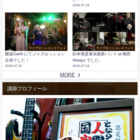
2026.07.16
ライブセッションイベント
ライブセッションイベント
難波Garth にてジャズセッション
杉本篤彦幕末維新バンド at 梅田
企画でした！
Always でした。
2026.07.16
2026.07.16
MORE
講師プロフィール