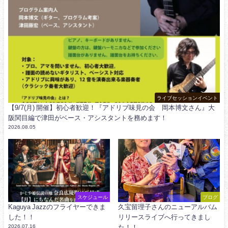
ライブセッションイベント
【9/7(月) 開催】初心者歓迎！『アドリブ味見の会 岡本博文さん』大
阪関目編で津田がベース・アシスタントを務めます！
2026.08.05
スケジュール
ブログ
Kaguya Jazzのフライヤーできま
久宝留理子さんのニューアルバム
した！！
リリースライブへ行ってきまし
2026.07.16
た！！