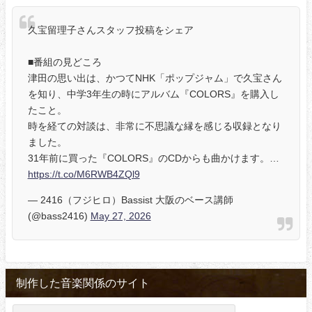
久宝留理子さんスタッフ投稿をシェア
■番組の見どころ
津田の思い出は、かつてNHK「ポップジャム」で久宝さん
を知り、中学3年生の時にアルバム『COLORS』を購入し
たこと。
時を経ての対談は、非常に不思議な縁を感じる収録となり
ました。
31年前に買った『COLORS』のCDからも曲かけます。…
https://t.co/M6RWB4ZQl9
— 2416（フジヒロ）Bassist 大阪のベース講師
(@bass2416)
May 27, 2026
制作した音楽関係のサイト