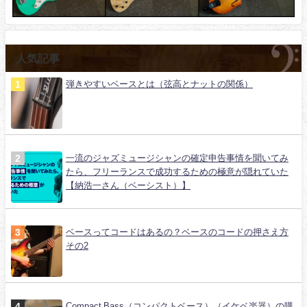
人気記事
弾きやすいベースとは（弦高とナットの関係）
一流のジャズミュージシャンの確定申告事情を聞いてみ
たら、フリーランスで成功するための極意が隠れていた
【納浩一さん（ベーシスト）】
ベースってコードはあるの？ベースのコードの押さえ方
その2
Compact Bass（コンパクトベース）（イケベ楽器）の購