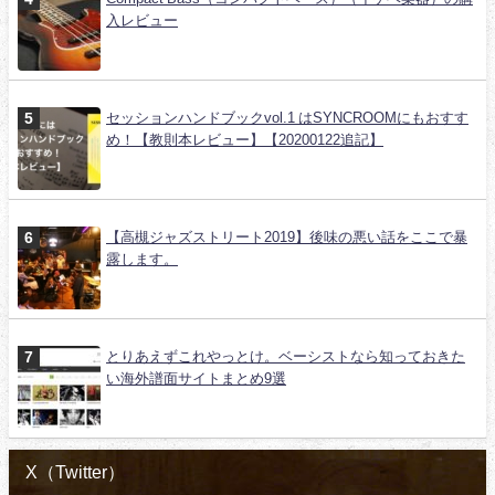
入レビュー
セッションハンドブックvol.1 はSYNCROOMにもおすす
め！【教則本レビュー】【20200122追記】
【高槻ジャズストリート2019】後味の悪い話をここで暴
露します。
とりあえずこれやっとけ。ベーシストなら知っておきた
い海外譜面サイトまとめ9選
X（Twitter）