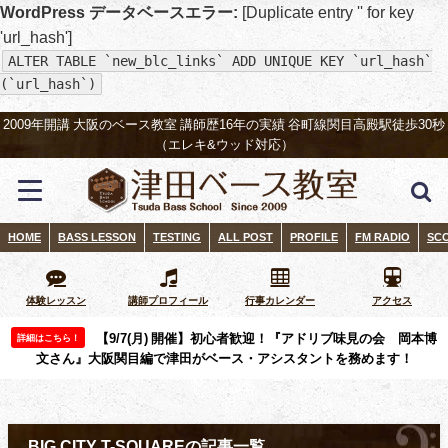
WordPress データベースエラー:
[Duplicate entry '' for key
'url_hash']
ALTER TABLE `new_blc_links` ADD UNIQUE KEY `url_hash`
(`url_hash`)
2009年開講 大阪のベース教室 講師歴16年の実績 谷町線関目高殿駅徒歩30秒
（エレキ&ウッド対応）
HOME
BASS LESSON
TESTING
ALL POST
PROFILE
FM RADIO
SC
体験レッスン
講師プロフィール
行事カレンダー
アクセス
【9/7(月) 開催】初心者歓迎！『アドリブ味見の会 岡本博
詳細はこちら！
文さん』大阪関目編で津田がベース・アシスタントを務めます！
BIG CITY T-SQUAREの記事一覧