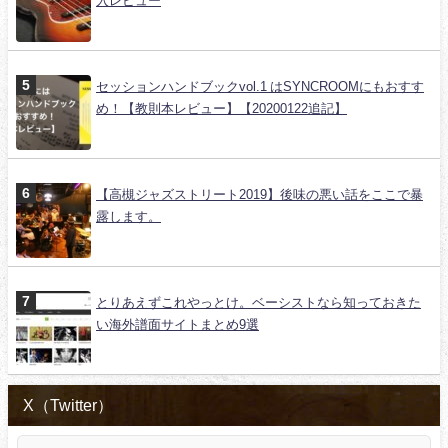
入レビュー
セッションハンドブックvol.1 はSYNCROOMにもおすす
め！【教則本レビュー】【20200122追記】
【高槻ジャズストリート2019】後味の悪い話をここで暴
露します。
とりあえずこれやっとけ。ベーシストなら知っておきた
い海外譜面サイトまとめ9選
X（Twitter）