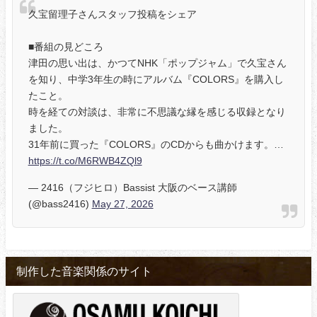
久宝留理子さんスタッフ投稿をシェア
■番組の見どころ
津田の思い出は、かつてNHK「ポップジャム」で久宝さん
を知り、中学3年生の時にアルバム『COLORS』を購入し
たこと。
時を経ての対談は、非常に不思議な縁を感じる収録となり
ました。
31年前に買った『COLORS』のCDからも曲かけます。…
https://t.co/M6RWB4ZQl9
— 2416（フジヒロ）Bassist 大阪のベース講師
(@bass2416)
May 27, 2026
制作した音楽関係のサイト