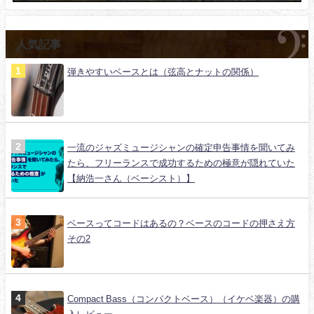
人気記事
弾きやすいベースとは（弦高とナットの関係）
一流のジャズミュージシャンの確定申告事情を聞いてみ
たら、フリーランスで成功するための極意が隠れていた
【納浩一さん（ベーシスト）】
ベースってコードはあるの？ベースのコードの押さえ方
その2
Compact Bass（コンパクトベース）（イケベ楽器）の購