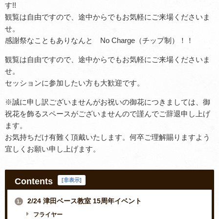
す!!
観覧は自由ですので、途中からでもお気軽にご来場くださいま
せ。
感謝祭なこともありなんと No Charge（チップ制）！！
観覧は自由ですので、途中からでもお気軽にご来場くださいま
せ。
セッションに参加したい方も大歓迎です。
※誠に申し訳ございませんがお祝いの御花につきましては、御
祝花を飾るスペースがございませんので謹んでご辞退申し上げ
ます。
お気持ちだけ有難く頂戴いたします。何卒ご理解賜りますよう
宜しくお願い申し上げます。
Contents
[
非表示
]
2/24 津田ベース教室 15周年イベント
1.
フライヤー