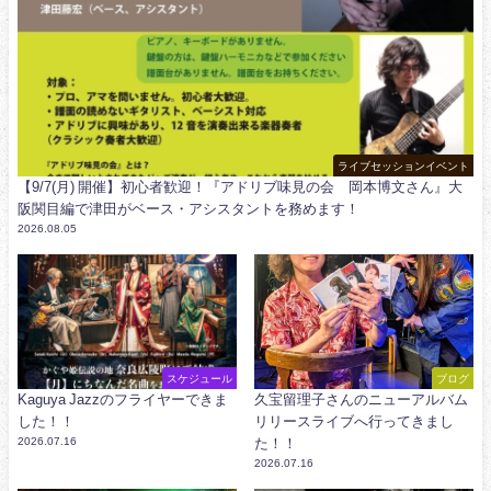
ライブセッションイベント
【9/7(月) 開催】初心者歓迎！『アドリブ味見の会 岡本博文さん』大
阪関目編で津田がベース・アシスタントを務めます！
2026.08.05
スケジュール
ブログ
Kaguya Jazzのフライヤーできま
久宝留理子さんのニューアルバム
した！！
リリースライブへ行ってきまし
2026.07.16
た！！
2026.07.16