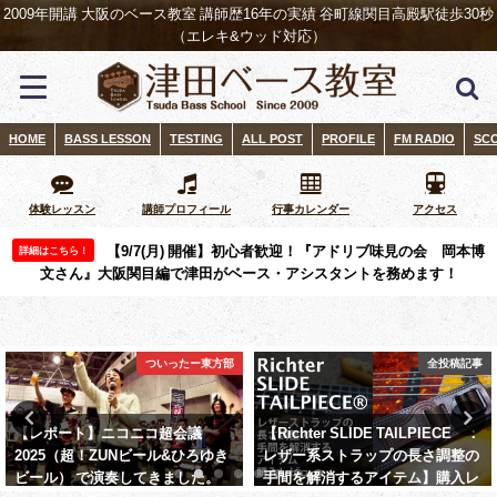
2009年開講 大阪のベース教室 講師歴16年の実績 谷町線関目高殿駅徒歩30秒
（エレキ&ウッド対応）
HOME
BASS LESSON
TESTING
ALL POST
PROFILE
FM RADIO
SC
体験レッスン
講師プロフィール
行事カレンダー
アクセス
【9/7(月) 開催】初心者歓迎！『アドリブ味見の会 岡本博
詳細はこちら！
文さん』大阪関目編で津田がベース・アシスタントを務めます！
ついったー東方部
全投稿記事
【レポート】ニコニコ超会議
【Richter SLIDE TAILPIECE®：
2025（超！ZUNビール&ひろゆき
レザー系ストラップの長さ調整の
ビール） で演奏してきました。
手間を解消するアイテム】購入レ