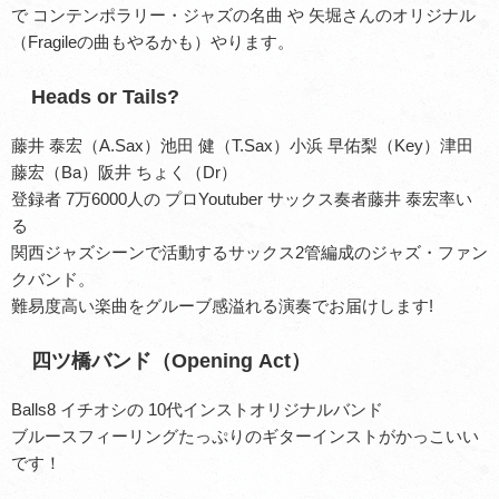
で コンテンポラリー・ジャズの名曲 や 矢堀さんのオリジナル
（Fragileの曲もやるかも）やります。
Heads or Tails?
藤井 泰宏（A.Sax）池田 健（T.Sax）小浜 早佑梨（Key）津田
藤宏（Ba）阪井 ちょく（Dr）
登録者 7万6000人の プロYoutuber サックス奏者藤井 泰宏率い
る
関西ジャズシーンで活動するサックス2管編成のジャズ・ファン
クバンド。
難易度高い楽曲をグルーブ感溢れる演奏でお届けします!
四ツ橋バンド（Opening Act）
Balls8 イチオシの 10代インストオリジナルバンド
ブルースフィーリングたっぷりのギターインストがかっこいい
です！