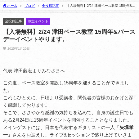
ビュー
2025年5月21日
ホーム
ブログ
全投稿記事
【入場無料】2/24 津田ベース教室 15周年&バ
2025年2月6日
ースデーイベントやります。
全投稿記事
教室イベント
【入場無料】2/24 津田ベース教室 15周年&バース
デーイベントやります。
2025年1月20日
代表 津田藤宏よりみなさまへ
この度、ベース教室を開設し15周年を迎えることができまし
た。
これもひとえに、日頃より受講者、関係者の皆様のおかげと深
く感謝しております。
そこで、ささやかな感謝の気持ちを込めて、自身の誕生日でも
ある2月24日に15周年イベントを開催することとなりました。
メインゲストには、日本を代表するギタリストの一人
「矢堀孝
一」
さんをお迎えし、ライブ&セッションで盛り上げていきま