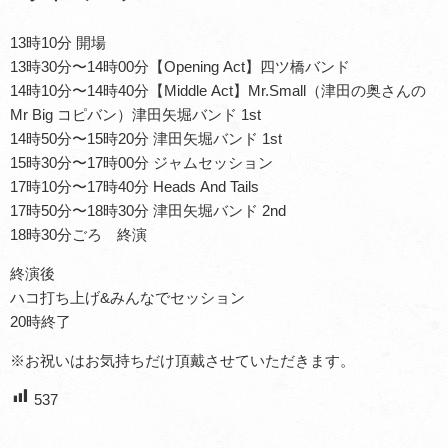
13時10分 開場
13時30分〜14時00分【Opening Act】四ツ橋バンド
14時10分〜14時40分【Middle Act】Mr.Small（津田の奥さんの
Mr Big コピバン）津田矢堀バンド 1st
14時50分〜15時20分 津田矢堀バンド 1st
15時30分〜17時00分 ジャムセッション
17時10分〜17時40分 Heads And Tails
17時50分〜18時30分 津田矢堀バンド 2nd
18時30分ごろ 終演
終演後
ハコ打ち上げ&みんなでセッション
20時終了
※お祝いはお気持ちだけ頂戴させていただきます。
537