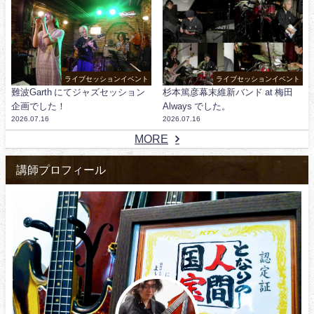
ライブセッションイベント
ライブセッションイベント
難波Garth にてジャズセッション
杉本篤彦幕末維新バンド at 梅田
企画でした！
Always でした。
2026.07.16
2026.07.16
MORE
講師プロフィール