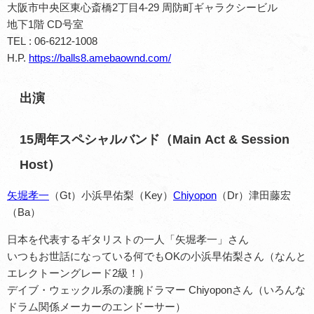
大阪市中央区東心斎橋2丁目4-29 周防町ギャラクシービル
地下1階 CD号室
TEL : 06-6212-1008
H.P.
https://balls8.amebaownd.com/
出演
15周年スペシャルバンド（Main Act & Session
Host）
矢堀孝一
（Gt）小浜早佑梨（Key）
Chiyopon
（Dr）津田藤宏
（Ba）
日本を代表するギタリストの一人「矢堀孝一」さん
いつもお世話になっている何でもOKの小浜早佑梨さん（なんと
エレクトーングレード2級！）
デイブ・ウェックル系の凄腕ドラマー Chiyoponさん（いろんな
ドラム関係メーカーのエンドーサー）