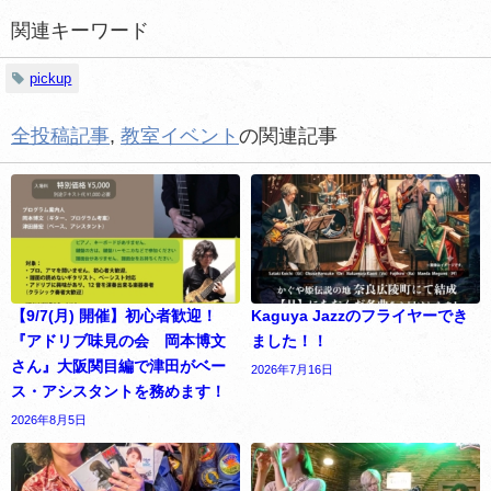
関連キーワード
pickup
全投稿記事
,
教室イベント
の関連記事
【9/7(月) 開催】初心者歓迎！
Kaguya Jazzのフライヤーでき
『アドリブ味見の会 岡本博文
ました！！
さん』大阪関目編で津田がベー
2026年7月16日
ス・アシスタントを務めます！
2026年8月5日