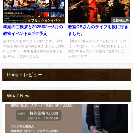
ライブセッションイベント
全投稿記事
年始のご挨拶と2025年1〜3月の
教室OBさんのライブを観に行き
教室イベント&ギグ予定
ました。
あけましておめでとうございます。 来場
【教室OBさんのライブを観に行く その
の皆様 共演 関係のみなさま よろしくお願
1】 1/19 はレッスン早めに終わりまして
いします〜！ 昨年も受講者のみなさまも
教室OBさんのライブ鑑賞 2連発でした。
ありがとうございました...
その1 ハリマ...
Google レビュー
What' New