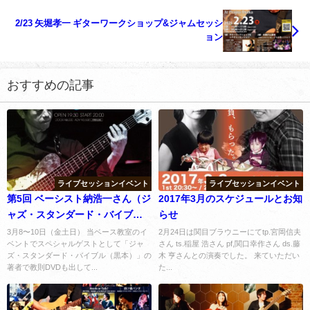
2/23 矢堀孝一 ギターワークショップ&ジャムセッシ
ョン
おすすめの記事
ライブセッションイベント
ライブセッションイベント
第5回 ベーシスト納浩一さん（ジ
2017年3月のスケジュールとお知
ャズ・スタンダード・バイブル
らせ
著者）を迎えての3daysイベント
3月8〜10日（金土日） 当ベース教室のイ
2月24日は関目ブラウニーにてtp.宮岡信夫
ベントでスペシャルゲストとして「ジャ
さん ts.稲屋 浩さん pf,関口幸作さん ds.藤
を開催します。（3/8〜10）
ズ・スタンダード・バイブル（黒本）」の
木 亨さんとの演奏でした。 来ていただい
著者で教則DVDも出して...
た...