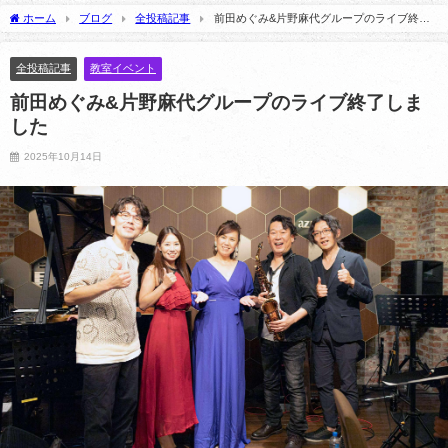
2026年5月22日
2025年3月10日
ホーム
ブログ
全投稿記事
前田めぐみ&片野麻代グループのライブ終了
しました
全投稿記事
教室イベント
前田めぐみ&片野麻代グループのライブ終了しま
した
2025年10月14日