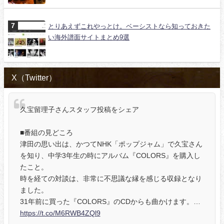
とりあえずこれやっとけ。ベーシストなら知っておきた
い海外譜面サイトまとめ9選
X（Twitter）
久宝留理子さんスタッフ投稿をシェア
■番組の見どころ
津田の思い出は、かつてNHK「ポップジャム」で久宝さん
を知り、中学3年生の時にアルバム『COLORS』を購入し
たこと。
時を経ての対談は、非常に不思議な縁を感じる収録となり
ました。
31年前に買った『COLORS』のCDからも曲かけます。…
https://t.co/M6RWB4ZQl9