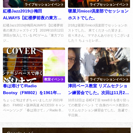
ライブセッションイベント
ライブセッションイベント
紅楼Jazz2019@梅田
寝屋川micci倶楽部でセッション
ALWAYS【紅楼夢前夜の東方ジ
ホストでした。
ャズライブ】
紅楼Jazz2019@梅田ALWAYS 【紅楼夢前
2/18は寝屋川micci倶楽部でセッションホ
夜の東方ジャズライブ】 2019年10月12日
ストでした。 来てくださった皆さま、
津田が加入している PCゲーム「東方プロ
佐々木さん、ママさんありがとうございま
ジ...
した！ ちょっとレポ...
教室イベント
ライブセッションイベント
春は溶けて/Radio
津田ベース教室 リズムセクショ
Bootsy（FM802）を1961年ビ
ン練習会でした。次回は11月22
ンテージジャズベースで完コピ
日です。
ちょっと旬はすぎちゃいましたが 2021年
10月12日は 谷町4丁目 tone8.0 を借り切っ
春の FM802 × 阪神高速 ACCESS! キャン
ての教室イベント で 自身のベース教室の
しました。譜面あり
ペーンソング 「春は溶けて」／Radio B...
リズムセクション練習会でした。 急遽で
平日興...