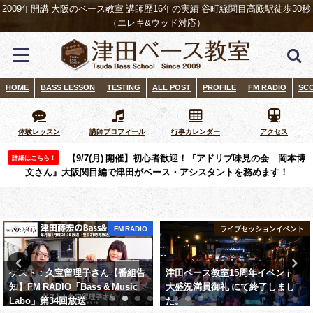
2009年開講 大阪のベース教室 講師歴16年の実績 谷町線関目高殿駅徒歩30秒
（エレキ&ウッド対応）
HOME
BASS LESSON
TESTING
ALL POST
PROFILE
FM RADIO
SC
体験レッスン
講師プロフィール
行事カレンダー
アクセス
【9/7(月) 開催】初心者歓迎！『アドリブ味見の会 岡本博
詳細はこちら！
文さん』大阪関目編で津田がベース・アシスタントを務めます！
FM RADIO
ライブセッションイベント
ゲスト：久宝留理子さん【番組告
津田ベース教室15周年イベント
知】FM RADIO「Bass & Music
大盛況満員御礼 にて終了しまし
Labo」第34回放送
た。