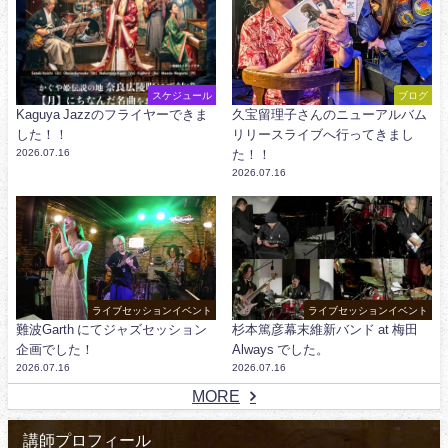
スケジュール
ブログ
Kaguya Jazzのフライヤーできま
久宝留理子さんのニューアルバム
した！！
リリースライブへ行ってきまし
2026.07.16
た！！
2026.07.16
ライブセッションイベント
ライブセッションイベント
難波Garth にてジャズセッション
杉本篤彦幕末維新バンド at 梅田
企画でした！
Always でした。
2026.07.16
2026.07.16
MORE
講師プロフィール