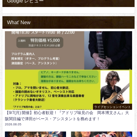
Google レビュー
What' New
ライブセッションイベント
【9/7(月) 開催】初心者歓迎！『アドリブ味見の会 岡本博文さん』大
阪関目編で津田がベース・アシスタントを務めます！
2026.08.05