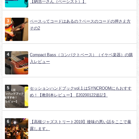
【納浩一さん（ベーシスト）】
ベースってコードはあるの？ベースのコードの押さえ方
その2
Compact Bass（コンパクトベース）（イケベ楽器）の購
入レビュー
セッションハンドブックvol.1 はSYNCROOMにもおすす
め！【教則本レビュー】【20200122追記】
【高槻ジャズストリート2019】後味の悪い話をここで暴
露します。