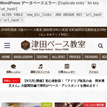
WordPress データベースエラー:
[Duplicate entry '' for key
'url_hash']
ALTER TABLE `new_blc_links` ADD UNIQUE KEY `url_hash`
(`url_hash`)
2009年開講 大阪のベース教室 講師歴16年の実績 谷町線関目高殿駅徒歩30秒
（エレキ&ウッド対応）
HOME
BASS LESSON
TESTING
ALL POST
PROFILE
FM RADIO
SC
体験レッスン
講師プロフィール
行事カレンダー
アクセス
【9/7(月) 開催】初心者歓迎！『アドリブ味見の会 岡本博
詳細はこちら！
文さん』大阪関目編で津田がベース・アシスタントを務めます！
ブログ
ついったー東方部