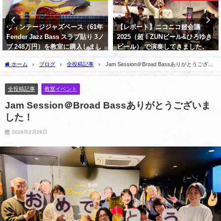
ヴィンテージジャズベース（61年
【レポート】ニコニコ超会議
Fender Jazz Bass スラブ貼り 3ノ
2025（超！ZUNビール&ひろゆき
ブ 248万円）を教室に購入しまし
ビール） で演奏してきました。
た。
2025年5月21日
ホーム
ブログ
全投稿記事
Jam Session＠Broad Bassありがとうござい
2021年5月5日
ました！
全投稿記事
教室イベント
Jam Session＠Broad Bassありがとうございま
した！
2026年2月26日