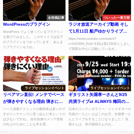
全投稿記事
ついったー東方部
WordPressのプラグイン
ラジオ放送アーカイブ動画 そし
て1月11日 船戸ゆかりライブの
WordPress でよく使っているプラグイン
を挙げてみました。 このサイトでは以下
お知らせ
https://www.youtube.com/watch?
のプラグインをつかっています。 あんま
v=IVGR6H_Rxl4 今回は第17回目としまし
りプラグインを入れ...
て関西を中心に活動しているボ...
ライブセッションイベント
ライブセッションイベント
リペアマン直伝! メンテでベース
ギタリスト矢堀孝一さんと9/25
が弾きやすくなる理由 弾きにく
共演ライブat ALWAYS 梅田のお
い理由：教則本レビュー
知らせ
ベース演奏テクニックの教則本は多いので
日本のコンテンポラリー・ジャズギターの
すがメンテナンスに突っ込んだ本というの
代表の一人といえばこのお方、矢堀孝一さ
は少ないですね。 自分自身のメンテ技術
んとライブをすることになりました！ 矢
の向上のためにこんな本を買...
堀さんは、布川俊樹さんのお...