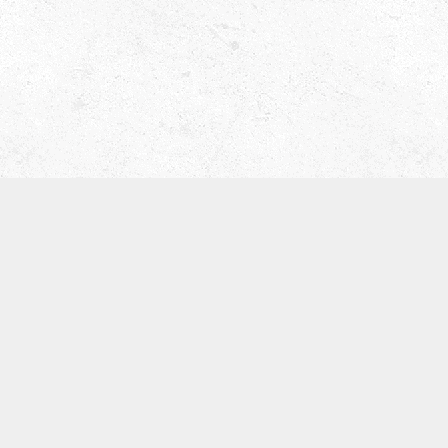
津田ベース教室（屋号 ティーブレイク）
〒536-0008
体験レッスン
お知らせ
SNS
大阪市城東区関目5-5-13
寺崎ビル702
TEL:09097168134
※基本留守電になります。