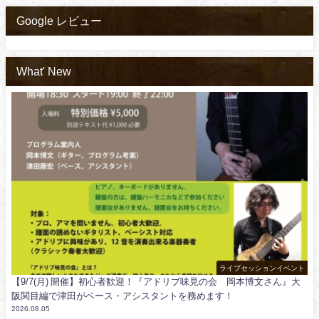
Google レビュー
What' New
ライブセッションイベント
【9/7(月) 開催】初心者歓迎！『アドリブ味見の会 岡本博文さん』大
阪関目編で津田がベース・アシスタントを務めます！
2026.08.05