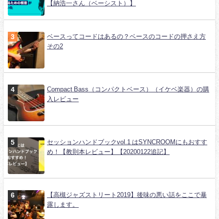
【納浩一さん（ベーシスト）】
ベースってコードはあるの？ベースのコードの押さえ方
その2
Compact Bass（コンパクトベース）（イケベ楽器）の購
入レビュー
セッションハンドブックvol.1 はSYNCROOMにもおすす
め！【教則本レビュー】【20200122追記】
【高槻ジャズストリート2019】後味の悪い話をここで暴
露します。