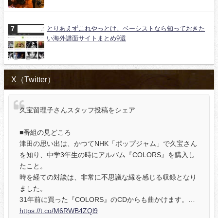
とりあえずこれやっとけ。ベーシストなら知っておきた
い海外譜面サイトまとめ9選
X（Twitter）
久宝留理子さんスタッフ投稿をシェア
■番組の見どころ
津田の思い出は、かつてNHK「ポップジャム」で久宝さん
を知り、中学3年生の時にアルバム『COLORS』を購入し
たこと。
時を経ての対談は、非常に不思議な縁を感じる収録となり
ました。
31年前に買った『COLORS』のCDからも曲かけます。…
https://t.co/M6RWB4ZQl9