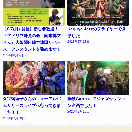
【9/7(月) 開催】初心者歓迎！
Kaguya Jazzのフライヤーでき
『アドリブ味見の会 岡本博文
ました！！
2026年7月16日
さん』大阪関目編で津田がベー
ス・アシスタントを務めます！
2026年8月5日
久宝留理子さんのニューアルバ
難波Garth にてジャズセッショ
ムリリースライブへ行ってきま
ン企画でした！
2026年7月16日
した！！
2026年7月16日