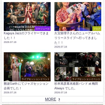
スケジュール
ブログ
Kaguya Jazzのフライヤーできま
久宝留理子さんのニューアルバム
した！！
リリースライブへ行ってきまし
2026.07.16
た！！
2026.07.16
ライブセッションイベント
ライブセッションイベント
難波Garth にてジャズセッション
杉本篤彦幕末維新バンド at 梅田
企画でした！
Always でした。
2026.07.16
2026.07.16
MORE