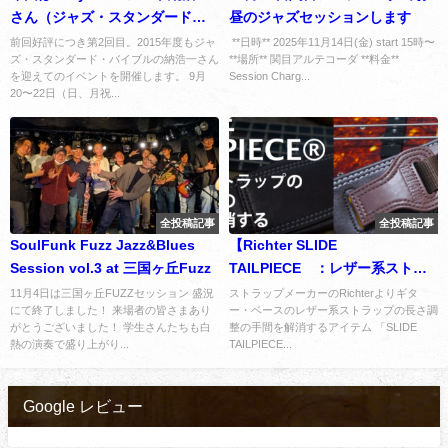
さん（ジャズ・スタンダード・
昼のジャズセッションします
バイブル著者）を迎えてのイベ
前回好評につき第2回目。2015年度もジャ
**日時** 2025年11月14日(金) start 15時〜
ズ・スタンダード・バイブルの納浩一さん
**場所** 関目アルテコーダ **料金**
ントを開催します。
を迎えてのイベントを開催します。 9月
Session Charg...
20〜22日（日、月祝...
全投稿記事
全投稿記事
SoulFunk Fuzz Jazz&Blues
【Richter SLIDE
Session vol.3 at 三国ヶ丘Fuzz
TAILPIECE®：レザー系ストラ
ップの長さ調整の手間を解消す
11月4日は三国ヶ丘FUZZセッション 盛況
ストラップメーカーのRichterよりギタ
にて終了しました！ 来場者の皆さまあり
ー・ベースのレザー系ストラップの長さ調
るアイテム】購入レビュー
がとうございました！ 学生さんたちも白
整の手間を解消するアイテム 「SLIDE
熱の演奏で盛り上がり...
TAILPIECE...
Google レビュー