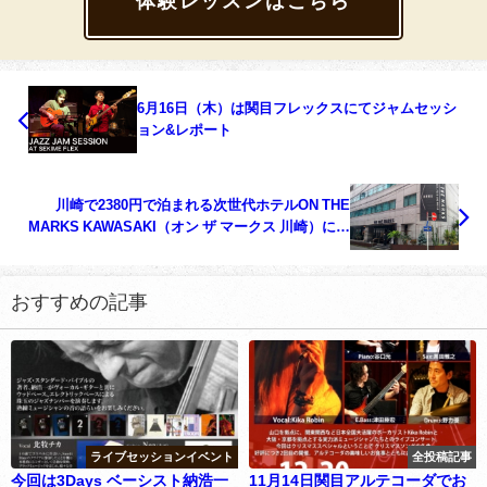
体験レッスンはこちら
6月16日（木）は関目フレックスにてジャムセッシ
ョン&レポート
川崎で2380円で泊まれる次世代ホテルON THE
MARKS KAWASAKI（オン ザ マークス 川崎）に泊
まってました
おすすめの記事
ライブセッションイベント
全投稿記事
今回は3Days ベーシスト納浩一
11月14日関目アルテコーダでお