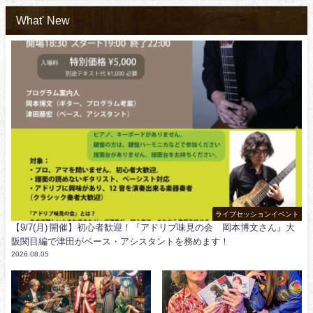
What' New
ライブセッションイベント
【9/7(月) 開催】初心者歓迎！『アドリブ味見の会 岡本博文さん』大
阪関目編で津田がベース・アシスタントを務めます！
2026.08.05