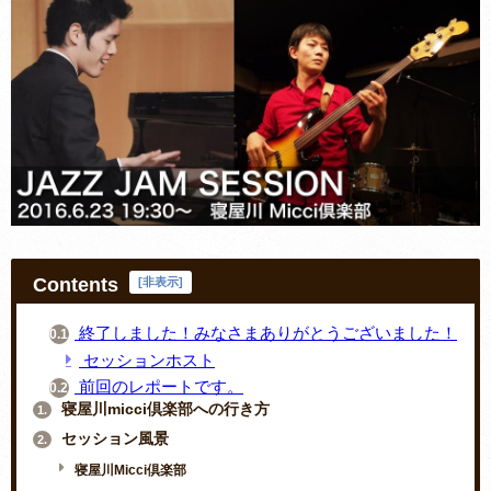
Contents
[
非表示
]
終了しました！みなさまありがとうございました！
0.1.
セッションホスト
前回のレポートです。
0.2.
寝屋川micci倶楽部への行き方
1.
セッション風景
2.
寝屋川Micci倶楽部