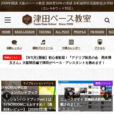
2009年開講 大阪のベース教室 講師歴16年の実績 谷町線関目高殿駅徒歩30秒
（エレキ&ウッド対応）
HOME
BASS LESSON
TESTING
ALL POST
PROFILE
FM RADIO
SC
体験レッスン
講師プロフィール
行事カレンダー
アクセス
【9/7(月) 開催】初心者歓迎！『アドリブ味見の会 岡本博
詳細はこちら！
文さん』大阪関目編で津田がベース・アシスタントを務めます！
教室イベント
ついったー東方部
ニュースサイト 京橋経済新聞に掲
【レポート】ニコニコ超会議
載されました。
2025（超！ZUNビール&ひろゆき
ビール） で演奏してきました。
2020年7月17日