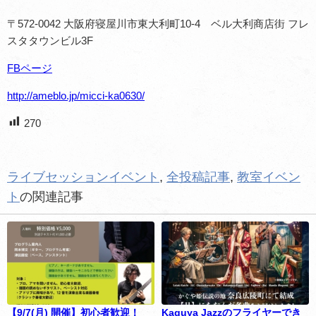
〒572-0042 大阪府寝屋川市東大利町10-4 ベル大利商店街 フレ
スタタウンビル3F
FBページ
http://ameblo.jp/micci-ka0630/
270
ライブセッションイベント
,
全投稿記事
,
教室イベン
ト
の関連記事
【9/7(月) 開催】初心者歓迎！
Kaguya Jazzのフライヤーでき