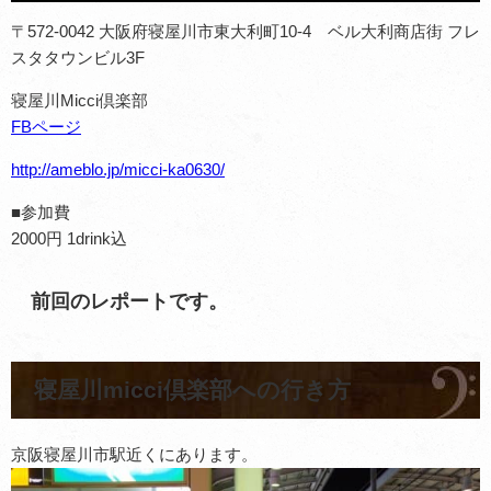
〒572-0042 大阪府寝屋川市東大利町10-4 ベル大利商店街 フレ
スタタウンビル3F
寝屋川Micci倶楽部
FBページ
http://ameblo.jp/micci-ka0630/
■参加費
2000円 1drink込
前回のレポートです。
寝屋川micci倶楽部への行き方
京阪寝屋川市駅近くにあります。