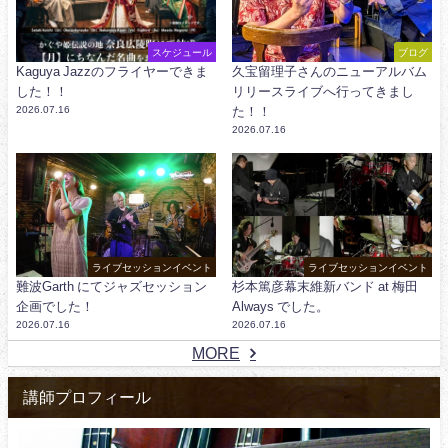
スケジュール
ブログ
Kaguya Jazzのフライヤーできま
久宝留理子さんのニューアルバム
した！！
リリースライブへ行ってきまし
2026.07.16
た！！
2026.07.16
ライブセッションイベント
ライブセッションイベント
難波Garth にてジャズセッション
杉本篤彦幕末維新バンド at 梅田
企画でした！
Always でした。
2026.07.16
2026.07.16
MORE
講師プロフィール