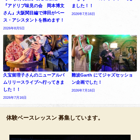
『アドリブ味見の会 岡本博文
ました！！
さん』大阪関目編で津田がベー
2026年7月16日
ス・アシスタントを務めます！
2026年8月5日
久宝留理子さんのニューアルバ
難波Garth にてジャズセッショ
ムリリースライブへ行ってきま
ン企画でした！
した！！
2026年7月16日
2026年7月16日
体験ベースレッスン 募集しています。