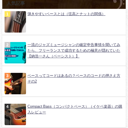
人気記事
弾きやすいベースとは（弦高とナットの関係）
一流のジャズミュージシャンの確定申告事情を聞いてみ
たら、フリーランスで成功するための極意が隠れていた
【納浩一さん（ベーシスト）】
ベースってコードはあるの？ベースのコードの押さえ方
その2
Compact Bass（コンパクトベース）（イケベ楽器）の購
入レビュー