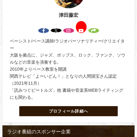
津田藤宏
ベーシスト/ベース講師/ラジオパーソナリティー/クリエイタ
ー
大阪を拠点に、ジャズ、ポップス、ロック、ファンク、ソウ
ルなどの音楽を演奏する。
2010年よりベース教室を開講
関西テレビ「よーいどん！」となりの人間国宝さん認定
（2021年11月）
「読みつぐビートルズ」他 書籍や音楽系WEBライティング
にも関わる。
プロフィール詳細へ
ラジオ番組のスポンサー企業