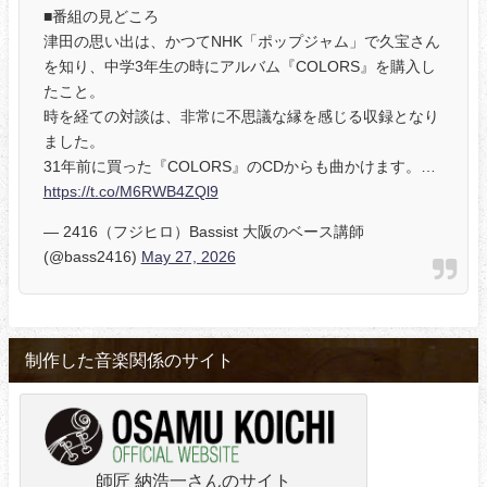
■番組の見どころ
津田の思い出は、かつてNHK「ポップジャム」で久宝さん
を知り、中学3年生の時にアルバム『COLORS』を購入し
たこと。
時を経ての対談は、非常に不思議な縁を感じる収録となり
ました。
31年前に買った『COLORS』のCDからも曲かけます。…
https://t.co/M6RWB4ZQl9
— 2416（フジヒロ）Bassist 大阪のベース講師
(@bass2416)
May 27, 2026
制作した音楽関係のサイト
師匠 納浩一さんのサイト