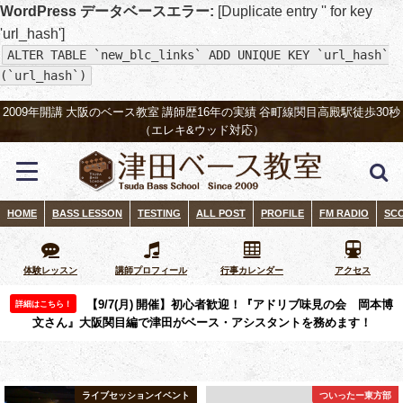
WordPress データベースエラー:
[Duplicate entry '' for key
'url_hash']
ALTER TABLE `new_blc_links` ADD UNIQUE KEY `url_hash`
(`url_hash`)
2009年開講 大阪のベース教室 講師歴16年の実績 谷町線関目高殿駅徒歩30秒
（エレキ&ウッド対応）
HOME
BASS LESSON
TESTING
ALL POST
PROFILE
FM RADIO
SC
体験レッスン
講師プロフィール
行事カレンダー
アクセス
【9/7(月) 開催】初心者歓迎！『アドリブ味見の会 岡本博
詳細はこちら！
文さん』大阪関目編で津田がベース・アシスタントを務めます！
ついったー東方部
ブログ