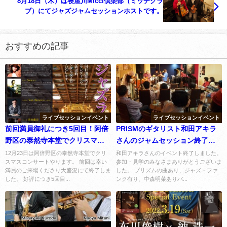
8月18日（木）は寝屋川Micci倶楽部（ミッチクラ
ブ）にてジャズジャムセッションホストです。
おすすめの記事
ライブセッションイベント
ライブセッションイベント
前回満員御礼につき5回目！阿倍
PRISMのギタリスト和田アキラ
野区の泰然寺本堂でクリスマス
さんのジャムセッション終了し
コンサートやります。
ました
12月23日は阿倍野区の泰然寺本堂でクリ
和田アキラさんのイベント終了しました。
スマスコンサートやります。 前回は幸い
参加・見学のみなさまありがとうございま
満員のご来場くださり大盛況にて終了しま
した。 プリズムの曲あり、ジャズ・ファ
した。 好評につき5回目...
ンク有り、中森明菜ありバ...