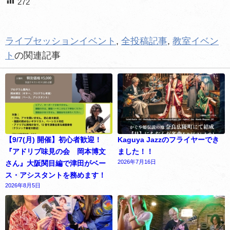
272
ライブセッションイベント
,
全投稿記事
,
教室イベン
ト
の関連記事
【9/7(月) 開催】初心者歓迎！
Kaguya Jazzのフライヤーでき
『アドリブ味見の会 岡本博文
ました！！
2026年7月16日
さん』大阪関目編で津田がベー
ス・アシスタントを務めます！
2026年8月5日