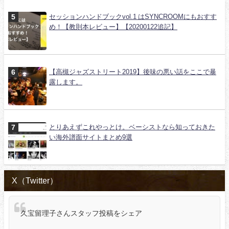
セッションハンドブックvol.1 はSYNCROOMにもおすす
め！【教則本レビュー】【20200122追記】
【高槻ジャズストリート2019】後味の悪い話をここで暴
露します。
とりあえずこれやっとけ。ベーシストなら知っておきた
い海外譜面サイトまとめ9選
X（Twitter）
久宝留理子さんスタッフ投稿をシェア