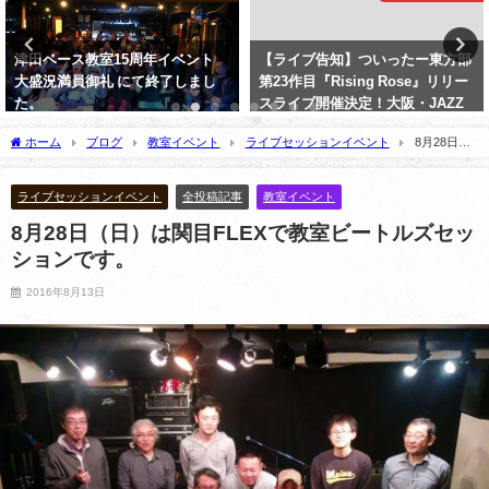
【ライブ告知】ついったー東方部
ヴィンテージジャズベース（61年
第23作目『Rising Rose』リリー
Fender Jazz Bass スラブ貼り 3ノ
スライブ開催決定！大阪・JAZZ
ブ 248万円）を教室に購入しまし
CLUB GALLONにてお届けします
た。
ホーム
ブログ
教室イベント
ライブセッションイベント
8月28日
2026年6月9日
2021年5月5日
（日）は関目FLEXで教室ビートルズセッションです。
ライブセッションイベント
全投稿記事
教室イベント
8月28日（日）は関目FLEXで教室ビートルズセッ
ションです。
2016年8月13日