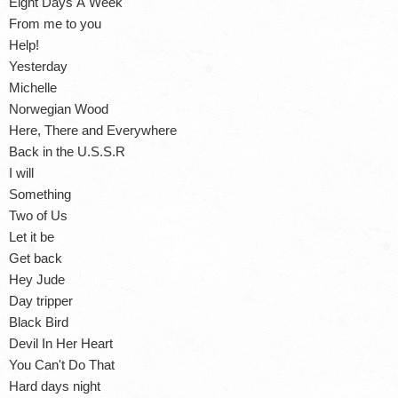
Eight Days A Week
From me to you
Help!
Yesterday
Michelle
Norwegian Wood
Here, There and Everywhere
Back in the U.S.S.R
I will
Something
Two of Us
Let it be
Get back
Hey Jude
Day tripper
Black Bird
Devil In Her Heart
You Can't Do That
Hard days night