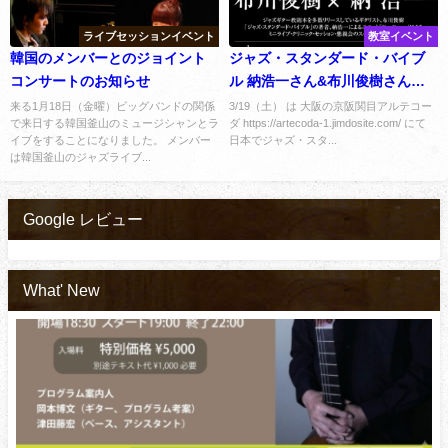
ライブセッションイベント
教室イベント
韓国のメンバーとのジョイント
ジャズ・スタンダード・バイブ
コンサートのお知らせ
ル 納浩一さん&布川俊樹さん
（Duorama）が 大阪関目アルテ
来る1月18日（金曜）ビッグバンドの関係
3/19（土） は 大阪の京阪関目アルテコー
で来日する韓国釜山のミュージシャンとラ
ダ https://artecoda-1.jimdosite.com/ にて
コーダにてイベント
イブをすることになりました。 メンバー
日本でジャズ・スタ...
は韓国釜山のジャズライブ...
Google レビュー
What' New