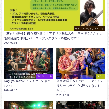
ライブセッションイベント
【9/7(月) 開催】初心者歓迎！『アドリブ味見の会 岡本博文さん』大
阪関目編で津田がベース・アシスタントを務めます！
2026.08.05
スケジュール
ブログ
Kaguya Jazzのフライヤーできま
久宝留理子さんのニューアルバム
した！！
リリースライブへ行ってきまし
2026.07.16
た！！
2026.07.16