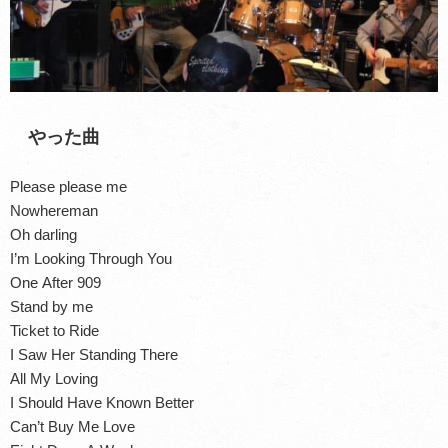
やった曲
Please please me
Nowhereman
Oh darling
I’m Looking Through You
One After 909
Stand by me
Ticket to Ride
I Saw Her Standing There
All My Loving
I Should Have Known Better
Can’t Buy Me Love