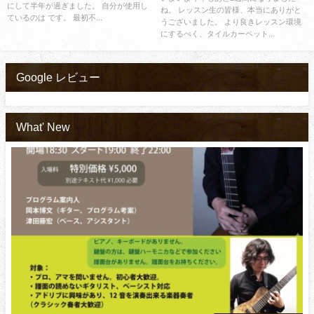
にして半年が過ぎました。 自分が使用し
ね。 レッスン生の皆様、本当にありがと
ているのは です。 最初不...
うございました。 より良きレッスン環境
にするべく、タイルカーペット...
Google レビュー
What' New