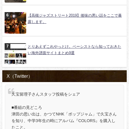
【高槻ジャズストリート2019】後味の悪い話をここで暴
露します。
とりあえずこれやっとけ。ベーシストなら知っておきた
い海外譜面サイトまとめ9選
X（Twitter）
久宝留理子さんスタッフ投稿をシェア
■番組の見どころ
津田の思い出は、かつてNHK「ポップジャム」で久宝さん
を知り、中学3年生の時にアルバム『COLORS』を購入し
たこと。