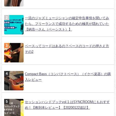
一流のジャズミュージシャンの確定申告事情を聞いてみ
たら、フリーランスで成功するための極意が隠れていた
【納浩一さん（ベーシスト）】
ベースってコードはあるの？ベースのコードの押さえ方
その2
Compact Bass（コンパクトベース）（イケベ楽器）の購
入レビュー
セッションハンドブックvol.1 はSYNCROOMにもおすす
め！【教則本レビュー】【20200122追記】