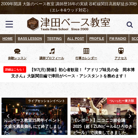
2009年開講 大阪のベース教室 講師歴16年の実績 谷町線関目高殿駅徒歩30秒
（エレキ&ウッド対応）
HOME
BASS LESSON
TESTING
ALL POST
PROFILE
FM RADIO
SC
体験レッスン
講師プロフィール
行事カレンダー
アクセス
【9/7(月) 開催】初心者歓迎！『アドリブ味見の会 岡本博
詳細はこちら！
文さん』大阪関目編で津田がベース・アシスタントを務めます！
ライブセッションイベント
ついったー東方部
津田ベース教室15周年イベント
【レポート】ニコニコ超会議
大盛況満員御礼 にて終了しまし
2025（超！ZUNビール&ひろゆき
た。
ビール） で演奏してきました。