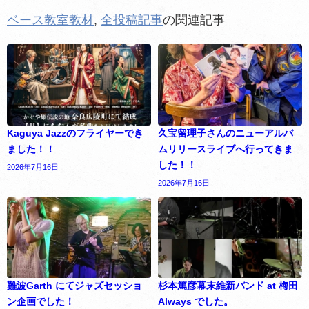
ベース教室教材
,
全投稿記事
の関連記事
Kaguya Jazzのフライヤーでき
久宝留理子さんのニューアルバ
ました！！
ムリリースライブへ行ってきま
した！！
2026年7月16日
2026年7月16日
難波Garth にてジャズセッショ
杉本篤彦幕末維新バンド at 梅田
ン企画でした！
Always でした。