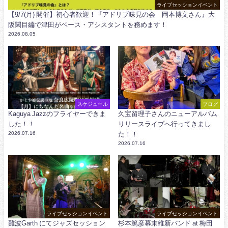
ライブセッションイベント
【9/7(月) 開催】初心者歓迎！『アドリブ味見の会 岡本博文さん』大
阪関目編で津田がベース・アシスタントを務めます！
2026.08.05
スケジュール
ブログ
Kaguya Jazzのフライヤーできま
久宝留理子さんのニューアルバム
した！！
リリースライブへ行ってきまし
2026.07.16
た！！
2026.07.16
ライブセッションイベント
ライブセッションイベント
難波Garth にてジャズセッション
杉本篤彦幕末維新バンド at 梅田