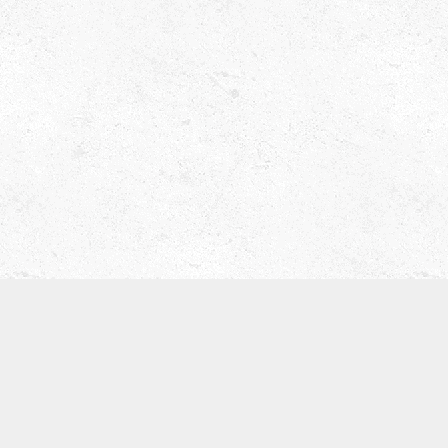
津田ベース教室（屋号 ティーブレイク）
〒536-0008
大阪市城東区関目5-5-13
寺崎ビル702
TEL:09097168134
※基本留守電になります。