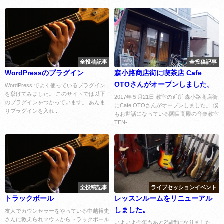
全投稿記事
全投稿記事
WordPressのプラグイン
森小路商店街に喫茶店 Cafe
OTOさんがオープンしました。
WordPress でよく使っているプラグイン
を挙げてみました。 このサイトでは以下
2017年５月21日 教室の近所 森小路商店街
のプラグインをつかっています。 あんま
にCafe OTOさんがオープンしました。 僕
りプラグインを入れ...
もお世話になっている関目高殿の音楽教室
TEN-...
全投稿記事
ライブセッションイベント
トラックボール
レッスンルームをリニューアル
しました。
友人でカウンセラーをやっている中越裕史
さんに教えられマウスからトラックボール
いよいよ今年もあと2週間になりました