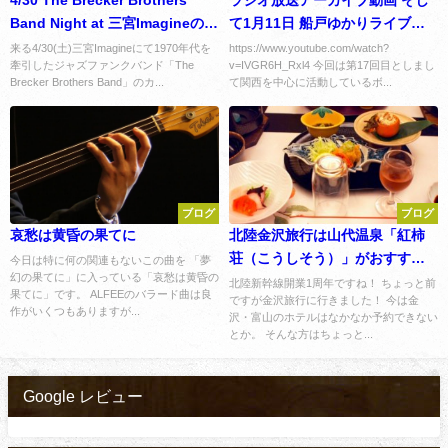
4/30 The Brecker Brothers
ラジオ放送アーカイブ動画 そし
Band Night at 三宮Imagineのお
て1月11日 船戸ゆかりライブの
知らせ
お知らせ
来る4/30(土)三宮Imagineにて1970年代を
https://www.youtube.com/watch?
牽引したジャズファンクバンド「The
v=IVGR6H_Rxl4 今回は第17回目としまし
Brecker Brothers Band」のカ...
て関西を中心に活動しているボ...
ブログ
ブログ
哀愁は黄昏の果てに
北陸金沢旅行は山代温泉「紅柿
荘（こうしそう）」がおすす
今日は特に何の関連もないこの曲を 「夢
幻の果てに」に入っている「哀愁は黄昏の
め！
北陸新幹線開業1周年ですね！ ちょっと前
果てに」です。 ALFEEのバラード曲は良
ですが金沢旅行に行きました！ 今は金
作がいくつもありますが...
沢・富山のホテルはなかなか予約できない
とか。 そんな方はちょっと...
Google レビュー