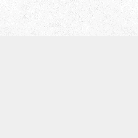
津田ベース教室（屋号 ティーブレイク）
〒536-0008
大阪市城東区関目5-5-13
寺崎ビル702
TEL:09097168134
※基本留守電になります。
体験レッスン
SNS
お知らせ
カテゴリー
アーカイブ