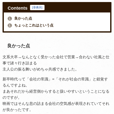
Contents
[
非表示
]
良かった点
1.
ちょっとこれはという点
2.
良かった点
文系大卒→なんとなく受かった会社で営業→合わない社風と仕
事で諸々行き詰まる
主人公の振る舞いがめちゃ共感できました。
新卒時代って「会社の常識」=「それが社会の常識」と錯覚す
るんですよね。
まあそれだから経営側からすると扱いやすいということになる
のですが。
映画ではそんな息の詰まる会社の空気感が表現されていてそれ
が良かったです。