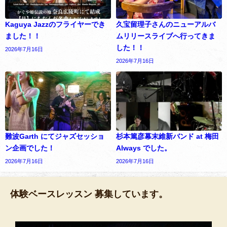
Kaguya Jazzのフライヤーでき
久宝留理子さんのニューアルバ
ました！！
ムリリースライブへ行ってきま
した！！
2026年7月16日
2026年7月16日
難波Garth にてジャズセッショ
杉本篤彦幕末維新バンド at 梅田
ン企画でした！
Always でした。
2026年7月16日
2026年7月16日
体験ベースレッスン 募集しています。