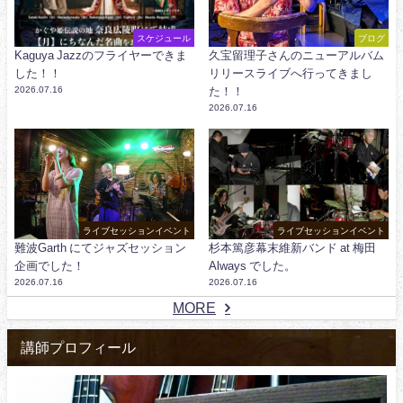
スケジュール
ブログ
Kaguya Jazzのフライヤーできま
久宝留理子さんのニューアルバム
した！！
リリースライブへ行ってきまし
2026.07.16
た！！
2026.07.16
ライブセッションイベント
ライブセッションイベント
難波Garth にてジャズセッション
杉本篤彦幕末維新バンド at 梅田
企画でした！
Always でした。
2026.07.16
2026.07.16
MORE
講師プロフィール