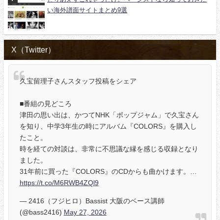
い海外譜面サイトまとめ9選
X（Twitter）
久宝留理子さんスタッフ投稿をシェア
■番組の見どころ
津田の思い出は、かつてNHK「ポップジャム」で久宝さん
を知り、中学3年生の時にアルバム『COLORS』を購入し
たこと。
時を経ての対談は、非常に不思議な縁を感じる収録となり
ました。
31年前に買った『COLORS』のCDからも曲かけます。…
https://t.co/M6RWB4ZQl9
— 2416（フジヒロ）Bassist 大阪のベース講師
(@bass2416)
May 27, 2026