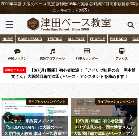
2009年開講 大阪のベース教室 講師歴16年の実績 谷町線関目高殿駅徒歩30秒
（エレキ&ウッド対応）
HOME
BASS LESSON
TESTING
ALL POST
PROFILE
FM RADIO
SC
体験レッスン
講師プロフィール
行事カレンダー
アクセス
【9/7(月) 開催】初心者歓迎！『アドリブ味見の会 岡本博
詳細はこちら！
文さん』大阪関目編で津田がベース・アシスタントを務めます！
ライブセッションイベント
ライブセッションイベント
LINEヤフー系教育メディア
【9/7(月) 開催】初心者歓迎！『ア
「STUDYCHAIN」に大阪のベー
ドリブ味見の会 岡本博文さん』
ス専門個人教室 津田ベース教室の
大阪関目編で津田がベース・アシ