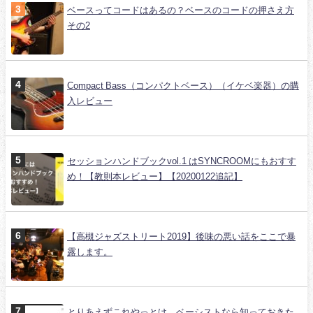
ベースってコードはあるの？ベースのコードの押さえ方
その2
Compact Bass（コンパクトベース）（イケベ楽器）の購
入レビュー
セッションハンドブックvol.1 はSYNCROOMにもおすす
め！【教則本レビュー】【20200122追記】
【高槻ジャズストリート2019】後味の悪い話をここで暴
露します。
とりあえずこれやっとけ。ベーシストなら知っておきた