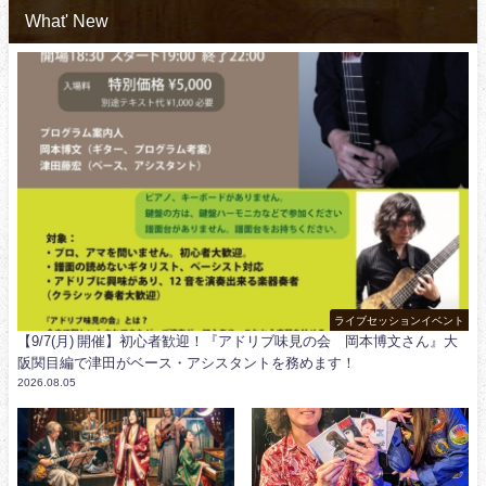
What' New
ライブセッションイベント
【9/7(月) 開催】初心者歓迎！『アドリブ味見の会 岡本博文さん』大
阪関目編で津田がベース・アシスタントを務めます！
2026.08.05