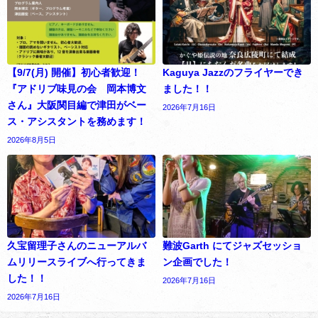
【9/7(月) 開催】初心者歓迎！
Kaguya Jazzのフライヤーでき
『アドリブ味見の会 岡本博文
ました！！
さん』大阪関目編で津田がベー
2026年7月16日
ス・アシスタントを務めます！
2026年8月5日
久宝留理子さんのニューアルバ
難波Garth にてジャズセッショ
ムリリースライブへ行ってきま
ン企画でした！
した！！
2026年7月16日
2026年7月16日