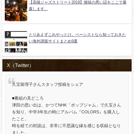
【高槻ジャズストリート2019】後味の悪い話をここで暴
露します。
とりあえずこれやっとけ。ベーシストなら知っておきた
い海外譜面サイトまとめ9選
X（Twitter）
久宝留理子さんスタッフ投稿をシェア
■番組の見どころ
津田の思い出は、かつてNHK「ポップジャム」で久宝さん
を知り、中学3年生の時にアルバム『COLORS』を購入し
たこと。
時を経ての対談は、非常に不思議な縁を感じる収録となり
ました。