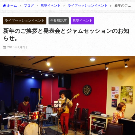
隠れていた【納浩一さん（ベーシ
CLUB GALLONにてお届けします
ホーム
ブログ
教室イベント
ライブセッションイベント
新年のご挨
スト）】
2026年6月9日
拶と発表会とジャムセッションのお知らせ。
2023年2月28日
ライブセッションイベント
全投稿記事
教室イベント
新年のご挨拶と発表会とジャムセッションのお知
らせ。
2015年1月7日