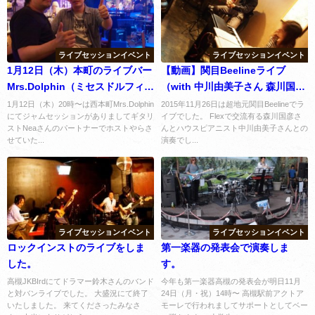
ライブセッションイベント
ライブセッションイベント
1月12日（木）本町のライブバー
【動画】関目Beelineライブ
Mrs.Dolphin（ミセスドルフィ
（with 中川由美子さん 森川国彦
ン）にてギタリストneaさんドラ
さん）レポート
1月12日（木）20時〜は西本町Mrs.Dolphin
2015年11月26日は超地元関目Beelineでラ
にてジャムセッションがありましてギタリ
イブでした。 Flexで交流有る森川国彦さ
マー光田臣さんとジャムセッシ
ストNeaさんのパートナーでホストやらさ
んとハウスピアニスト中川由美子さんとの
ョンホストです。
せていた...
演奏でし...
ライブセッションイベント
ライブセッションイベント
ロックインストのライブをしま
第一楽器の発表会で演奏しま
した。
す。
高槻JKBIrdにてドラマー鈴木さんのバンド
今年も第一楽器高槻の発表会が明日11月
と対バンライブでした。 大盛況にて終了
24日（月・祝）14時〜 高槻駅前アクトア
いたしました。 来てくださったみなさ
モーレで行われましてサポートとしてベー