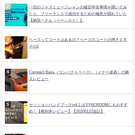
一流のジャズミュージシャンの確定申告事情を聞いてみ
たら、フリーランスで成功するための極意が隠れていた
【納浩一さん（ベーシスト）】
ベースってコードはあるの？ベースのコードの押さえ方
その2
Compact Bass（コンパクトベース）（イケベ楽器）の購
入レビュー
セッションハンドブックvol.1 はSYNCROOMにもおすす
め！【教則本レビュー】【20200122追記】