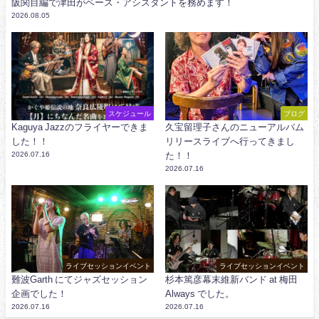
阪関目編で津田がベース・アシスタントを務めます！
2026.08.05
スケジュール
ブログ
Kaguya Jazzのフライヤーできま
久宝留理子さんのニューアルバム
した！！
リリースライブへ行ってきまし
2026.07.16
た！！
2026.07.16
ライブセッションイベント
ライブセッションイベント
難波Garth にてジャズセッション
杉本篤彦幕末維新バンド at 梅田
企画でした！
Always でした。
2026.07.16
2026.07.16