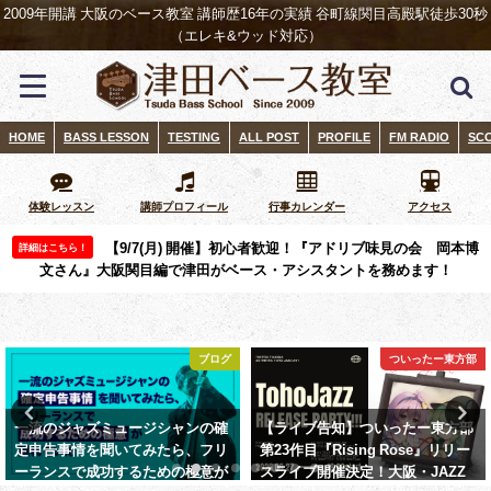
2009年開講 大阪のベース教室 講師歴16年の実績 谷町線関目高殿駅徒歩30秒
（エレキ&ウッド対応）
HOME
BASS LESSON
TESTING
ALL POST
PROFILE
FM RADIO
SC
体験レッスン
講師プロフィール
行事カレンダー
アクセス
【9/7(月) 開催】初心者歓迎！『アドリブ味見の会 岡本博
詳細はこちら！
文さん』大阪関目編で津田がベース・アシスタントを務めます！
ブログ
ついったー東方部
一流のジャズミュージシャンの確
【ライブ告知】ついったー東方部
定申告事情を聞いてみたら、フリ
第23作目『Rising Rose』リリー
ーランスで成功するための極意が
スライブ開催決定！大阪・JAZZ