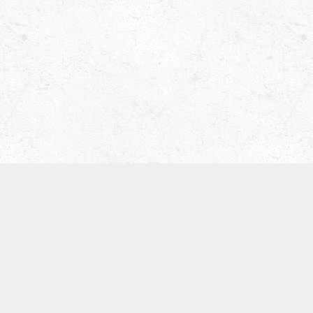
津田ベース教室（屋号 ティーブレイク）
〒536-0008
大阪市城東区関目5-5-13
寺崎ビル702
TEL:09097168134
※基本留守電になります。
体験レッスン
SNS
お知らせ
カテゴリー