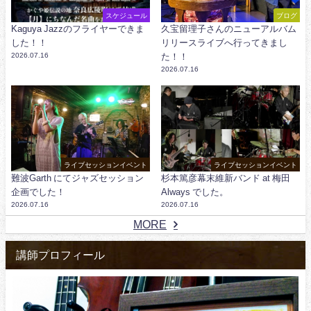
スケジュール
ブログ
Kaguya Jazzのフライヤーできま
久宝留理子さんのニューアルバム
した！！
リリースライブへ行ってきまし
2026.07.16
た！！
2026.07.16
ライブセッションイベント
ライブセッションイベント
難波Garth にてジャズセッション
杉本篤彦幕末維新バンド at 梅田
企画でした！
Always でした。
2026.07.16
2026.07.16
MORE
講師プロフィール