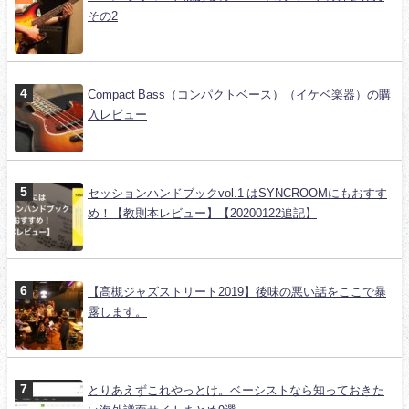
その2
Compact Bass（コンパクトベース）（イケベ楽器）の購
入レビュー
セッションハンドブックvol.1 はSYNCROOMにもおすす
め！【教則本レビュー】【20200122追記】
【高槻ジャズストリート2019】後味の悪い話をここで暴
露します。
とりあえずこれやっとけ。ベーシストなら知っておきた