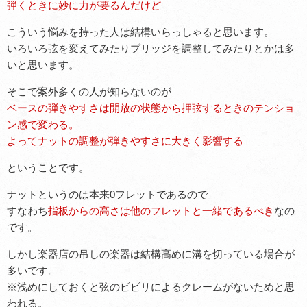
弾くときに妙に力が要るんだけど
こういう悩みを持った人は結構いらっしゃると思います。
いろいろ弦を変えてみたりブリッジを調整してみたりとかは多
いと思います。
そこで案外多くの人が知らないのが
ベースの弾きやすさは開放の状態から押弦するときのテンショ
ン感で変わる。
よってナットの調整が弾きやすさに大きく影響する
ということです。
ナットというのは本来0フレットであるので
すなわち
指板からの高さは他のフレットと一緒であるべき
なの
です。
しかし
楽器店の吊しの楽器は結構高めに溝を切っている場合が
多い
です。
※浅めにしておくと弦のビビリによるクレームがないためと思
われる。