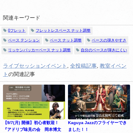
関連キーワード
0フレット
フレットレスベース ナット調整
ベース テンション
ベース ナット調整
ベースの弾きやすさ
リッケンバッカーベース ナット調整
自分のベースが弾きにくい
ライブセッションイベント
,
全投稿記事
,
教室イベン
ト
の関連記事
【9/7(月) 開催】初心者歓迎！
Kaguya Jazzのフライヤーでき
『アドリブ味見の会 岡本博文
ました！！