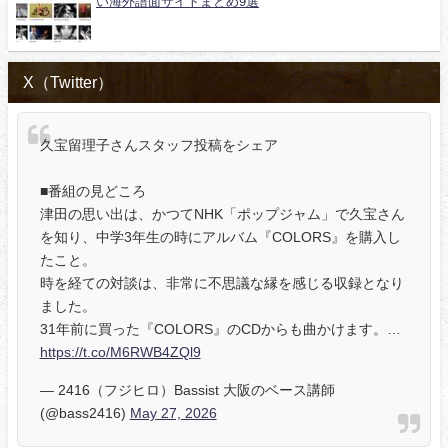
い海外譜面サイトまとめ9選
X（Twitter）
久宝留理子さんスタッフ投稿をシェア
■番組の見どころ
津田の思い出は、かつてNHK「ポップジャム」で久宝さん
を知り、中学3年生の時にアルバム『COLORS』を購入し
たこと。
時を経ての対談は、非常に不思議な縁を感じる収録となり
ました。
31年前に買った『COLORS』のCDからも曲かけます。…
https://t.co/M6RWB4ZQl9
— 2416（フジヒロ）Bassist 大阪のベース講師
(@bass2416)
May 27, 2026