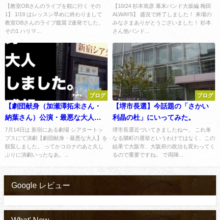
した
【教室OBさんのライブを観に行く その
【10/24 杉本篤彦 幕末バンド大坂編 梅田
1】 1/19 はレッスン早めに終わりまして
ALWAYS】 盛況で終了しました！ 来場の
教室OBさんのライブ鑑賞 2連発でした。
みなさまありがとうございました！ 杉本
その1 ハリマ...
さん他バンド...
ブログ
ブログ
【劇団献身（加瀬澤拓未さん・
【堺市長選】今話題の「さかい
納葉さん）公演・最悪な大人】
利晶の杜」にいってみた。
を観覧しました。とその感想。
7月14日は 新宿にある劇場 シアタートッ
堺市長選近づいてきましたね〜。 これ単
プスにて演劇【劇団献身・最悪な大人】を
なる隣町の選挙というわけではなく、この
観覧しました。 ってかコロナのあと久し
結果で大阪市、大阪府の政治も変わってく
ぶりに演劇いったなあ。...
るので重要ですね。 で両陣...
Google レビュー
What' New