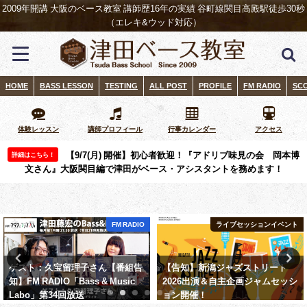
2009年開講 大阪のベース教室 講師歴16年の実績 谷町線関目高殿駅徒歩30秒
（エレキ&ウッド対応）
HOME
BASS LESSON
TESTING
ALL POST
PROFILE
FM RADIO
SC
体験レッスン
講師プロフィール
行事カレンダー
アクセス
【9/7(月) 開催】初心者歓迎！『アドリブ味見の会 岡本博
詳細はこちら！
文さん』大阪関目編で津田がベース・アシスタントを務めます！
ライブセッションイベント
ライブセッションイベント
【告知】新潟ジャズストリート
セッションハンドブックvol.1 は
2026出演＆自主企画ジャムセッシ
SYNCROOMにもおすすめ！【教
ョン開催！ ​
則本レビュー】【20200122追