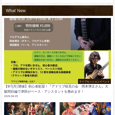
What' New
ライブセッションイベント
【9/7(月) 開催】初心者歓迎！『アドリブ味見の会 岡本博文さん』大
阪関目編で津田がベース・アシスタントを務めます！
2026.08.05