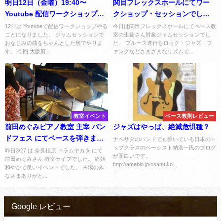
明日12日（金曜）19:40〜
関目フレックスホールにてワー
Youtube 配信ワークショップや
クショップ・セッションでし
ります
た。
12日は Youtubeで配信ワークショップやる
今日は関目フレックスホールにてベース教
ことになりました。 ジャムセッションで
室の生徒さん対象ジャムセッションでし
おなじみの曲をちゃんとした形でやりま
た。 ブルース進行をロック・ジャズ・フ
す。 今回 大阪府...
ァンクなどさまざまなリズムで...
教室イベント
ベース教則レビュー
前田めぐみピアノ教室 主宰 バン
ジャズはやっぱ、絶滅危惧種？
ドフェス にてベースを弾きまし
ナベサダのバンドでも弾いている日本のト
ップクラスのベーシスト納浩一氏のブログ
た。
昨日3/27 は 奈良橿原 ドラムヤカタ にて
が面白いです。
前田めぐみさん 教室ライブでした。 終始
http://ameblo.jp/osamuko...
和やかで良いイベントでした。 来場のみ
なさまありがと...
Google レビュー