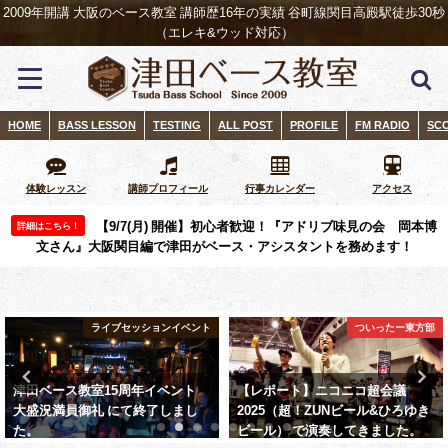
2009年開講 大阪のベース教室 講師歴16年の実績 谷町線関目高殿駅徒歩30秒
（エレキ&ウッド対応）
HOME
BASS LESSON
TESTING
ALL POST
PROFILE
FM RADIO
SC
体験レッスン
講師プロフィール
行事カレンダー
アクセス
【9/7(月) 開催】初心者歓迎！『アドリブ味見の会 岡本博
詳細はこちら！
文さん』大阪関目編で津田がベース・アシスタントを務めます！
ついったー東方部
ライブセッションイベント
【レポート】ニコニコ超会議
1961 ビンテージジャズベースを
2025（超！ZUNビール&ひろゆき
含めたベースコレクション試奏体
ビール） で演奏してきました。
験サービスはじめました。