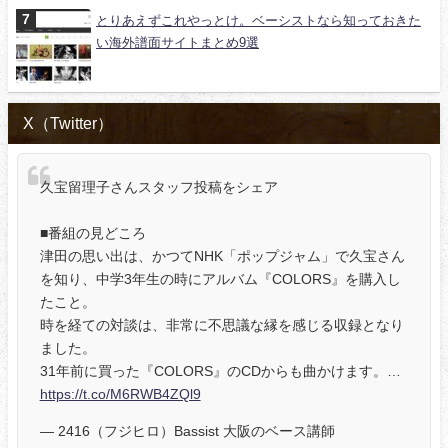
とりあえずこれやっとけ。ベーシストなら知っておきた
い海外譜面サイトまとめ9選
X（Twitter）
久宝留理子さんスタッフ投稿をシェア
■番組の見どころ
津田の思い出は、かつてNHK「ポップジャム」で久宝さん
を知り、中学3年生の時にアルバム『COLORS』を購入し
たこと。
時を経ての対談は、非常に不思議な縁を感じる収録となり
ました。
31年前に買った『COLORS』のCDからも曲かけます。…
https://t.co/M6RWB4ZQl9
— 2416（フジヒロ）Bassist 大阪のベース講師