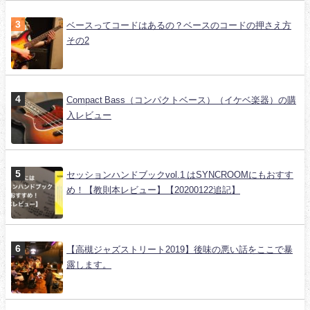
ベースってコードはあるの？ベースのコードの押さえ方
その2
Compact Bass（コンパクトベース）（イケベ楽器）の購
入レビュー
セッションハンドブックvol.1 はSYNCROOMにもおすす
め！【教則本レビュー】【20200122追記】
【高槻ジャズストリート2019】後味の悪い話をここで暴
露します。