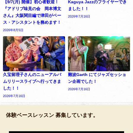
【9/7(月) 開催】初心者歓迎！
Kaguya Jazzのフライヤーでき
『アドリブ味見の会 岡本博文
ました！！
さん』大阪関目編で津田がベー
2026年7月16日
ス・アシスタントを務めます！
2026年8月5日
久宝留理子さんのニューアルバ
難波Garth にてジャズセッショ
ムリリースライブへ行ってきま
ン企画でした！
した！！
2026年7月16日
2026年7月16日
体験ベースレッスン 募集しています。