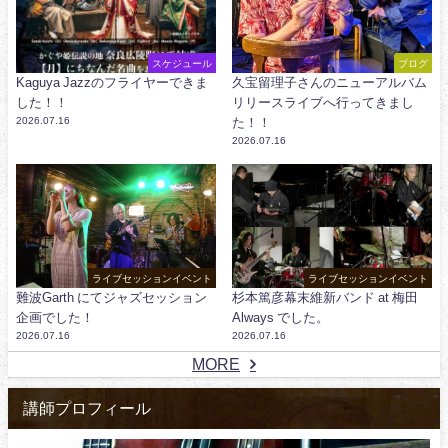
スケジュール
ブログ
Kaguya Jazzのフライヤーできま
久宝留理子さんのニューアルバム
した！！
リリースライブへ行ってきまし
2026.07.16
た！！
2026.07.16
ライブセッションイベント
ライブセッションイベント
難波Garth にてジャズセッション
杉本篤彦幕末維新バンド at 梅田
企画でした！
Always でした。
2026.07.16
2026.07.16
MORE
講師プロフィール