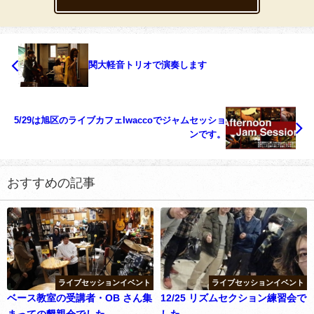
関大軽音トリオで演奏します
5/29は旭区のライブカフェIwaccoでジャムセッショ
ンです。
おすすめの記事
ライブセッションイベント
ライブセッションイベント
ベース教室の受講者・OB さん集
12/25 リズムセクション練習会で
まっての懇親会でした。
した