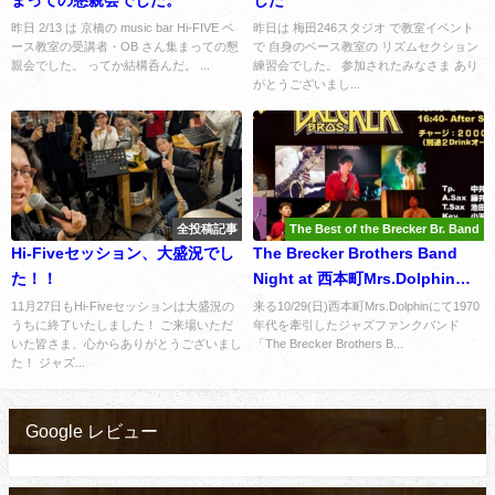
昨日 2/13 は 京橋の music bar Hi-FIVE ベ
昨日は 梅田246スタジオ で教室イベント
ース教室の受講者・OB さん集まっての懇
で 自身のベース教室の リズムセクション
親会でした。 ってか結構呑んだ。 ...
練習会でした。 参加されたみなさま あり
がとうございまし...
全投稿記事
The Best of the Brecker Br. Band
Hi-Fiveセッション、大盛況でし
The Brecker Brothers Band
た！！
Night at 西本町Mrs.Dolphinの
お知らせ（10/29）
​11月27日もHi-Fiveセッションは大盛況の
来る10/29(日)西本町Mrs.Dolphinにて1970
うちに終了いたしました！ ご来場いただ
年代を牽引したジャズファンクバンド
いた皆さま、心からありがとうございまし
「The Brecker Brothers B...
た！ ​ジャズ...
Google レビュー