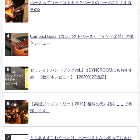
ベースってコードはあるの？ベースのコードの押さえ方
その2
Compact Bass（コンパクトベース）（イケベ楽器）の購
入レビュー
セッションハンドブックvol.1 はSYNCROOMにもおすす
め！【教則本レビュー】【20200122追記】
【高槻ジャズストリート2019】後味の悪い話をここで暴
露します。
とりあえずこれやっとけ。ベーシストなら知っておきた