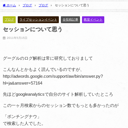
スタントを務めます！
2025年3月10日
ホーム
ブログ
ブログ
セッションについて思う
2026年8月5日
ブログ
ライブセッションイベント
全投稿記事
教室イベント
セッションについて思う
2011年5月15日
グーグルのログ解析は常に研究しておりまして
こんなんとかもよく読んでいるのですが、
http://adwords.google.com/support/aw/bin/answer.py?
hl=ja&answer=57164
先ほどgoogleanalyticsで自分のサイト解析していたところ
この一ヶ月検索からのセッション数でもっとも多かったのが
「ポンチングナウ」
で検索した人でした。