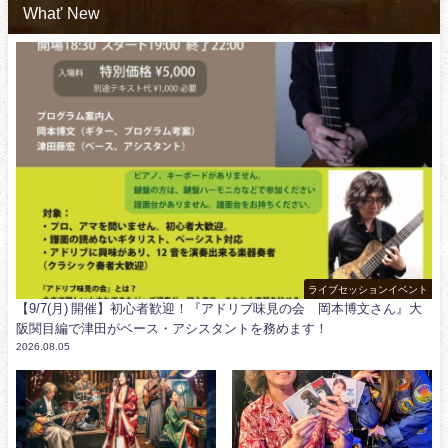
What' New
ライブセッションイベント
【9/7(月) 開催】初心者歓迎！『アドリブ味見の会 岡本博文さん』大
阪関目編で津田がベース・アシスタントを務めます！
2026.08.05