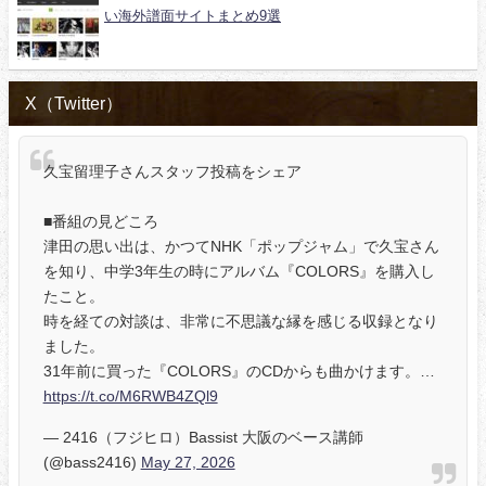
い海外譜面サイトまとめ9選
X（Twitter）
久宝留理子さんスタッフ投稿をシェア
■番組の見どころ
津田の思い出は、かつてNHK「ポップジャム」で久宝さん
を知り、中学3年生の時にアルバム『COLORS』を購入し
たこと。
時を経ての対談は、非常に不思議な縁を感じる収録となり
ました。
31年前に買った『COLORS』のCDからも曲かけます。…
https://t.co/M6RWB4ZQl9
— 2416（フジヒロ）Bassist 大阪のベース講師
(@bass2416)
May 27, 2026