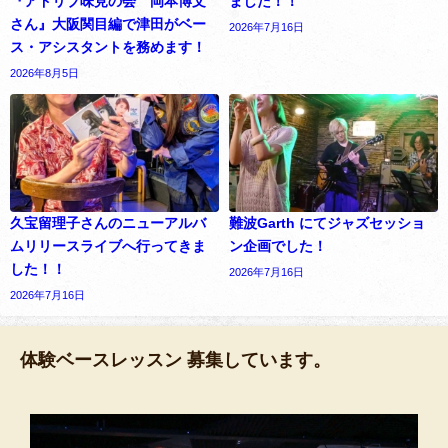
『アドリブ味見の会 岡本博文
ました！！
さん』大阪関目編で津田がベー
2026年7月16日
ス・アシスタントを務めます！
2026年8月5日
久宝留理子さんのニューアルバ
難波Garth にてジャズセッショ
ムリリースライブへ行ってきま
ン企画でした！
した！！
2026年7月16日
2026年7月16日
体験ベースレッスン 募集しています。