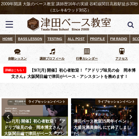
2009年開講 大阪のベース教室 講師歴16年の実績 谷町線関目高殿駅徒歩30秒
（エレキ&ウッド対応）
HOME
BASS LESSON
TESTING
ALL POST
PROFILE
FM RADIO
SC
体験レッスン
講師プロフィール
行事カレンダー
アクセス
【9/7(月) 開催】初心者歓迎！『アドリブ味見の会 岡本博
詳細はこちら！
文さん』大阪関目編で津田がベース・アシスタントを務めます！
ライブセッションイベント
ライブセッションイベント
【9/7(月) 開催】初心者歓迎！『ア
津田ベース教室15周年イベント
ドリブ味見の会 岡本博文さん』
大盛況満員御礼 にて終了しまし
大阪関目編で津田がベース・アシ
た。