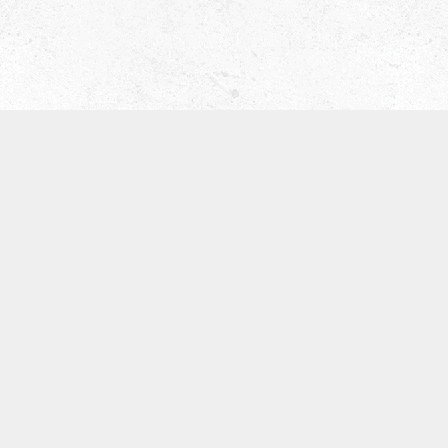
津田ベース教室（屋号 ティーブレイク）
〒536-0008
大阪市城東区関目5-5-13
寺崎ビル702
TEL:09097168134
※基本留守電になります。
体験レッスン
SNS
お知らせ
カテゴリー
アーカイブ