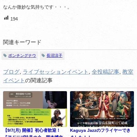
なんか微妙な気持ちです・・・。
194
関連キーワード
ポンチングナウ
長沼涼子
ブログ
,
ライブセッションイベント
,
全投稿記事
,
教室
イベント
の関連記事
【9/7(月) 開催】初心者歓迎！
Kaguya Jazzのフライヤーでき