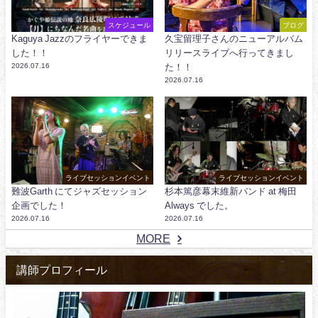
スケジュール
ブログ
Kaguya Jazzのフライヤーできま
久宝留理子さんのニューアルバム
した！！
リリースライブへ行ってきまし
2026.07.16
た！！
2026.07.16
ライブセッションイベント
ライブセッションイベント
難波Garth にてジャズセッション
杉本篤彦幕末維新バンド at 梅田
企画でした！
Always でした。
2026.07.16
2026.07.16
MORE
講師プロフィール