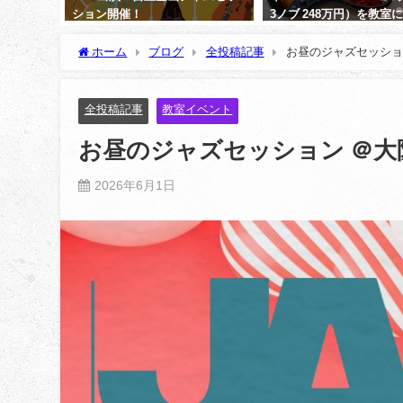
ました。
ション開催！ ​
3ノブ 248万円）を教室
ました。
2026年7月1日
ホーム
ブログ
全投稿記事
お昼のジャズセッショ
2021年5月5日
全投稿記事
教室イベント
お昼のジャズセッション ＠
2026年6月1日