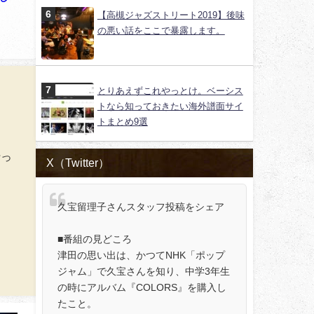
【高槻ジャズストリート2019】後味
の悪い話をここで暴露します。
とりあえずこれやっとけ。ベーシス
トなら知っておきたい海外譜面サイ
トまとめ9選
行っ
X（Twitter）
久宝留理子さんスタッフ投稿をシェア
■番組の見どころ
津田の思い出は、かつてNHK「ポップ
ジャム」で久宝さんを知り、中学3年生
の時にアルバム『COLORS』を購入し
たこと。