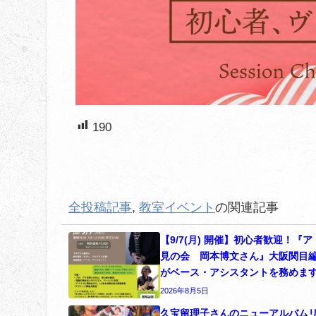
190
全投稿記事
,
教室イベント
の関連記事
【9/7(月) 開催】初心者歓迎！『
見の会 岡本博文さん』大阪関目
がベース・アシスタントを務めま
2026年8月5日
久宝留理子さんのニューアルバム