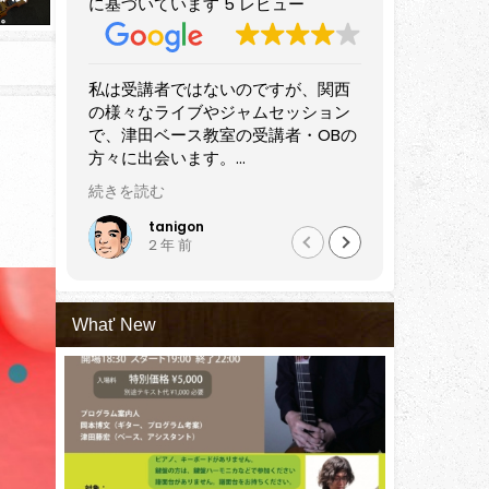
に基づいています 5 レビュー
た。
Music Labo」第34回放送
2020年7月17日
2026年5月22日
、関西
すばらしいベーシストです。
音楽講師仲
ション
プレイヤーのみならず長きにわたっ
確かな技術
OBの
て講師として活躍されています。
の音楽教室
近隣でベースを始めてみようという
セッション
師やプ
方はもちろん、すでにある程度弾け
オススメ出
続きを読む
続きを読む
っしゃ
るけどさらにステップアップしたい
も初心
方にもぜひおすすめしたい講師だと
黒田雅之
Nao
2 年 前
5 
ップさ
思います。
会うた
と感じ
What' New