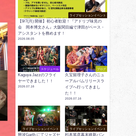
ライブセッションイベント
【9/7(月) 開催】初心者歓迎！『アドリブ味見の
会 岡本博文さん』大阪関目編で津田がベース・
アシスタントを務めます！
2026.08.05
スケジュール
ブログ
Kaguya Jazzのフライ
久宝留理子さんのニュ
ヤーできました！！
ーアルバムリリースラ
2026.07.16
イブへ行ってきまし
た！！
2026.07.16
ライブセッションイベント
ライブセッションイベント
難波Garth にてジャズセ
杉本篤彦幕末維新バン