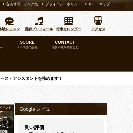
音楽仲間・リンク集
プライバシーポリシー
サイトマップ
体験レッスン
講師プロフィール
行事カレンダー
アクセス
SCORE
CONTACT
bo
ベース譜の販売
演奏や執筆依頼など
ベース・アシスタントを務めます！
イベント
教室イベント
FM
Google レビュー
ースを
ニュースサイト 京橋経済新聞に
ゲスト：久宝留理子さん【
良い評価
ン試奏
掲載されました。
告知】FM RADIO「Bass &