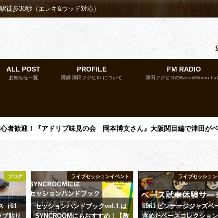
殿駅徒歩30秒（エレキ&ウッド対応）
ALL POST
PROFILE
FM RADIO
お知らせ一覧
講師 津田フジヒロ について
津田フジヒロのBass&Music La
催】初心者歓迎！『アドリブ味見の会 岡本博文さん』大阪関目編で津田が
ブログ
ライブセッションイベント
ライブセッション
（61
セッションハンドブックvol.1 は
1961 ビンテージジャズベ
 スラブ貼り
SYNCROOMにもおすすめ！【教
含めたベースコレクショ