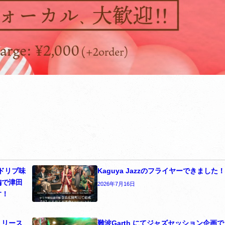
アドリブ味
Kaguya Jazzのフライヤーできました
編で津田
2026年7月16日
す！
リリース
難波Garth にてジャズセッション企画で