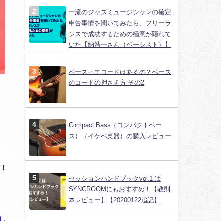
一流のジャズミュージシャンの確定
申告事情を聞いてみたら、フリーラ
ンスで成功するための極意が隠れて
いた【納浩一さん（ベーシスト）】
ベースってコードはあるの？ベース
のコードの押さえ方 その2
Compact Bass（コンパクトベー
ス）（イケベ楽器）の購入レビュー
！！
セッションハンドブックvol.1 は
SYNCROOMにもおすすめ！【教則
本レビュー】【20200122追記】
し