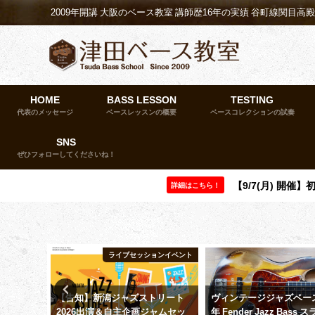
2009年開講 大阪のベース教室 講師歴16年の実績 谷町線関目高
HOME
BASS LESSON
TESTING
代表のメッセージ
ベースレッスンの概要
ベースコレクションの試奏
SNS
ぜひフォローしてくださいね！
【9/7(月) 開
詳細はこちら！
ったー東方部
ライブセッションイベント
超会議
【告知】新潟ジャズストリート
ヴィンテージジャズベース
&ひろゆき
2026出演＆自主企画ジャムセッ
年 Fender Jazz Bass