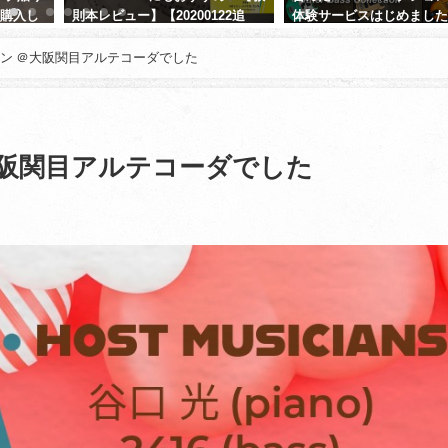
に購入し
則本レビュー】【20200122追
体験サービスはじめまし
記】
2021年5月14日
ン ＠大阪関目アルテコーダでした
2021年1月22日
私は受講者ではないのですが
の様々なライブやジャムセッ
で、津田ベース教室の受講者・
方々に出会います。
大阪関目アルテコーダでした
OBの方では、既に独立して講
続きを読む
ロ活動している方も結構いら
いますし、現役で受講中の方
tanigon
2 年 前
者のころから着実にレベルア
れているのをセッションで出
びに演奏で感じます。
さすが15年の実績と指導力、
ます。