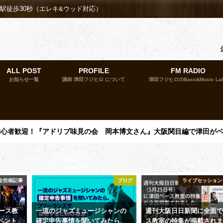
殿駅徒歩30秒（エレキ&ウッド対応）
ALL POST
PROFILE
FM RADIO
お知らせ一覧
講師 津田フジヒロ について
津田フジヒロのBass&Music La
催】初心者歓迎！『アドリブ味見の会 岡本博文さん』大阪関目編で津田が
全投稿記事
ブログ
ライブセッション
ベース教
一流のジャズミュージシャンの
週刊大阪日日新聞に全面
イベント
確定申告事情を聞いてみたら、
ス教室の特集が掲載され