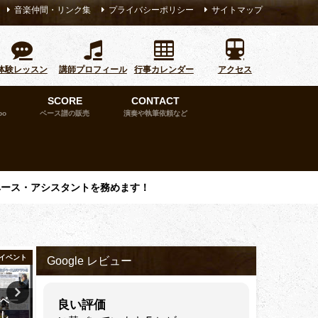
音楽仲間・リンク集
プライバシーポリシー
サイトマップ
体験レッスン
講師プロフィール
行事カレンダー
アクセス
SCORE
CONTACT
bo
ベース譜の販売
演奏や執筆依頼など
ベース・アシスタントを務めます！
イベント
ライブセッションイベント
ライブセッション
Google レビュー
でベー
【告知】新潟ジャズストリート
津田ベース教室15周年イベ
良い評価
まし
2026出演＆自主企画ジャムセッ
大盛況満員御礼 にて終了し