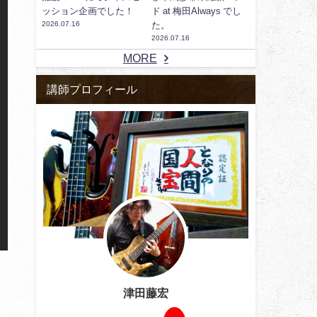
ッション企画でした！
ド at 梅田Always でし
2026.07.16
た。
2026.07.16
MORE
講師プロフィール
津田藤宏