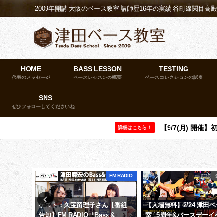
2009年開講 大阪のベース教室 講師歴16年の実績 谷町線関目高
HOME
BASS LESSON
TESTING
代表のメッセージ
ベースレッスンの概要
ベースコレクションの試奏
SNS
ぜひフォローしてくださいね！
【9/7(月) 開
詳細はこちら！
教室イベント
FM RADIO
済新聞に
ゲスト：久宝留理子さん【番組
【入場無料】2/24 津田
告知】FM RADIO「Bass &
室 15周年&バースデー