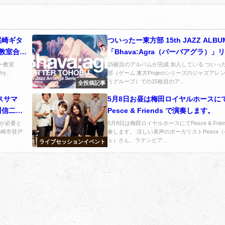
尾崎ギタ
ついったー東方部 15th JAZZ ALBU
ム教室合
「Bhava:Agra（バーバアグラ）」
ス！
ター教室
15枚目のアルバムが完成 加入している ついっ
y...
部（ゲーム 東方Projectシリーズのジャズアレ
うグループ）での15枚目のア...
全投稿記事
スサマ
5月8日お昼は梅田ロイヤルホースに
川信二さ
Pesce & Friends で演奏します。
が必要と
5月8日は梅田ロイヤルホースにてPesce & Frien
川崎市登戸
奏します。 涼しい美声のボーカリストPesce
ェ）さん、ラテンピア...
ライブセッションイベント