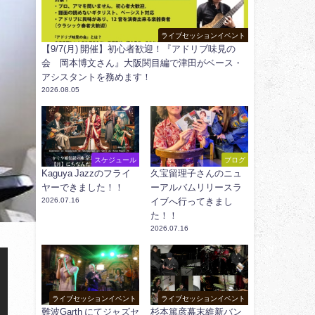
ライブセッションイベント
【9/7(月) 開催】初心者歓迎！『アドリブ味見の
会 岡本博文さん』大阪関目編で津田がベース・
アシスタントを務めます！
2026.08.05
スケジュール
ブログ
Kaguya Jazzのフライ
久宝留理子さんのニュ
ヤーできました！！
ーアルバムリリースラ
2026.07.16
イブへ行ってきまし
た！！
2026.07.16
ライブセッションイベント
ライブセッションイベント
難波Garth にてジャズセ
杉本篤彦幕末維新バン