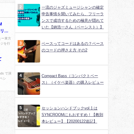
一流のジャズミュージシャンの確定
申告事情を聞いてみたら、フリーラ
ンスで成功するための極意が隠れて
M
いた【納浩一さん（ベーシスト）】
リリー
たー東方
ベースってコードはあるの？ベース
ンジを行
のコードの押さえ方 その2
て
ds で演
Compact Bass（コンパクトベー
（ペシ
ス）（イケベ楽器）の購入レビュー
セッションハンドブックvol.1 は
SYNCROOMにもおすすめ！【教則
本レビュー】【20200122追記】