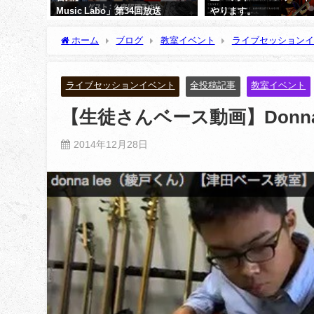
Music Labo」第34回放送
やります。
2026年5月22日
2025年1月20日
ホーム
ブログ
教室イベント
ライブセッションイ
ライブセッションイベント
全投稿記事
教室イベント
【生徒さんベース動画】Donna 
2014年12月28日