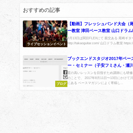
おすすめの記事
【動画】フレッシュバンド大会（
ー教室 津田ベース教室 山口ドラ
同）レポート！
3月13日は関目FLEXにて 親交ある 尾崎ギ
http://takaoguitar.com/ 山口ドラム教室 https://r
ライブセッションイベント
ブックエンドスタジオ2017年ベー
ー・セミナー（子安フミさん・瀬
ん）の参加レポート。
質の高いレッスンを目指すため講師にも研修
のことで、 2017年8月11日〜13日にかけて
にある ベースマガジンによく寄稿し...
ブログ