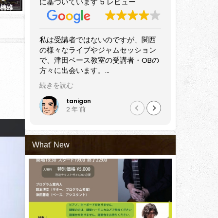
に基づいています 5 レビュー
（楠雄
ション開催！ ​
た。
2026年7月1日
2025年3月10日
、関西
すばらしいベーシストです。
音楽講師仲
ション
プレイヤーのみならず長きにわたっ
確かな技術
OBの
て講師として活躍されています。
の音楽教室
近隣でベースを始めてみようという
セッション
師やプ
方はもちろん、すでにある程度弾け
オススメ出
続きを読む
続きを読む
っしゃ
るけどさらにステップアップしたい
も初心
方にもぜひおすすめしたい講師だと
黒田雅之
Nao
2 年 前
5 
ップさ
思います。
会うた
と感じ
What' New