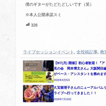
僕のギターがたどたどしいです（笑）
※本人公開承諾スミ
328
ライブセッションイベント
,
全投稿記事
,
教
【9/7(月) 開催】初心者歓迎！『
見の会 岡本博文さん』大阪関目
がベース・アシスタントを務めま
2026年8月5日
久宝留理子さんのニューアルバム
ライブへ行ってきました！！
2026年7月16日