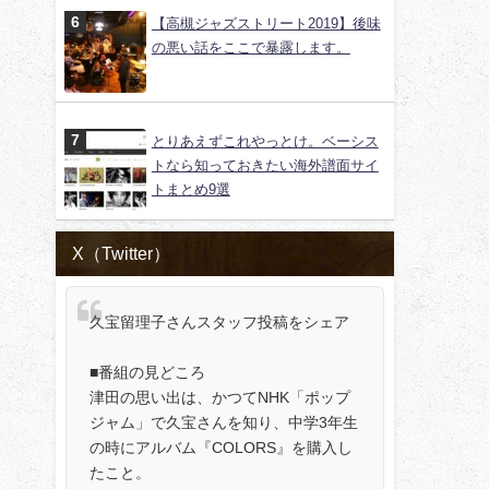
【高槻ジャズストリート2019】後味
の悪い話をここで暴露します。
とりあえずこれやっとけ。ベーシス
トなら知っておきたい海外譜面サイ
トまとめ9選
X（Twitter）
久宝留理子さんスタッフ投稿をシェア
■番組の見どころ
津田の思い出は、かつてNHK「ポップ
ジャム」で久宝さんを知り、中学3年生
の時にアルバム『COLORS』を購入し
たこと。