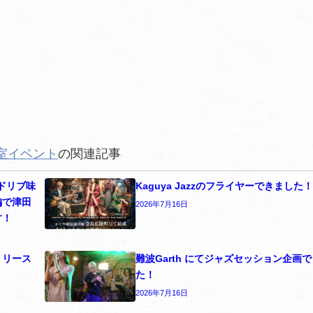
室イベント
の関連記事
アドリブ味
Kaguya Jazzのフライヤーできました
編で津田
2026年7月16日
す！
リリース
難波Garth にてジャズセッション企画で
た！
2026年7月16日