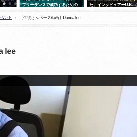
フリーランスで成功するための
た。インタビュアーU.K.
極意が隠れていた【納浩一さん
二郎）さん
（ベーシスト）】
ベント
【生徒さんベース動画】Donna lee
2024年5月25日
私は受講者ではないのですが
2023年2月28日
の様々なライブやジャムセッ
で、津田ベース教室の受講者・
方々に出会います。
lee
OBの方では、既に独立して講
続きを読む
ロ活動している方も結構いら
いますし、現役で受講中の方
tanigon
2 年 前
者のころから着実にレベルア
れているのをセッションで出
びに演奏で感じます。
さすが15年の実績と指導力、
ます。