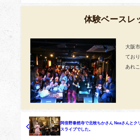
体験ベースレ
大阪
てお
あれ
阿倍野泰然寺で北牧ちかさん Neaさんとク
スライブでした。