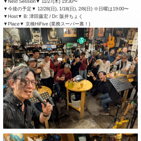
▼Next Session▼ 11/27(木) 19:30〜
▼今後の予定▼ 12/28(日), 1/18(日), 2/8(日) ※日曜は19:00〜
▼Host▼ B: 津田藤宏 / Dr: 阪井ちょく
▼Place▼ 京橋HiFive (業務スーパー裏！)