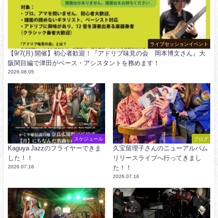
ライブセッションイベント
【9/7(月) 開催】初心者歓迎！『アドリブ味見の会 岡本博文さん』大
阪関目編で津田がベース・アシスタントを務めます！
2026.08.05
スケジュール
ブログ
Kaguya Jazzのフライヤーできま
久宝留理子さんのニューアルバム
した！！
リリースライブへ行ってきまし
2026.07.16
た！！
2026.07.16