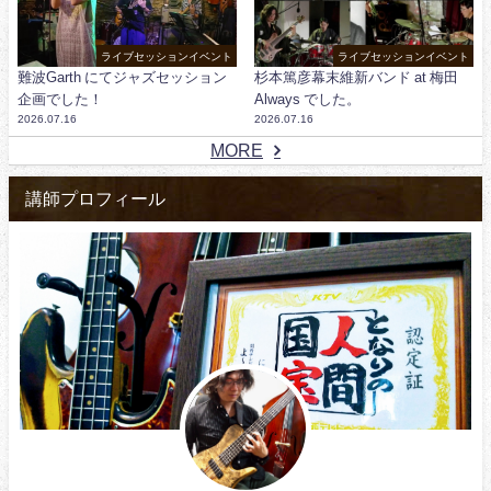
ライブセッションイベント
ライブセッションイベント
難波Garth にてジャズセッション
杉本篤彦幕末維新バンド at 梅田
企画でした！
Always でした。
2026.07.16
2026.07.16
MORE
講師プロフィール