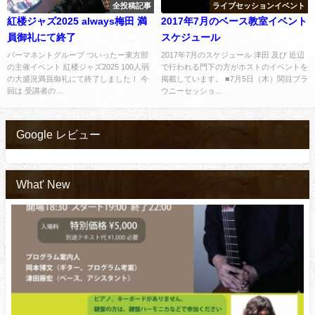
全投稿記事
ライブセッションイベント
紅楼ジャズ2025 always梅田 満
2017年7月のベース教室イベント
員御礼にて終了
スケジュール
パーマネントグループ ついったー東方部
2017年7月のスケジュール 津田 及び 近辺
の主催イベント 紅楼ジャズ2025 100人弱
で行われる門下の方がホストのイベントを
の大盛況満員御礼にて終了しました！ 今
掲載しています。 ■7月5日（木）関目ブラ
回は 受講者の ...
ウニーセッショ...
Google レビュー
What' New