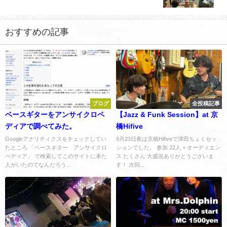
おすすめの記事
ブログ
全投稿記事
ベースギターをアンサイクロペ
【Jazz & Funk Session】at 京
ディアで調べてみた。
橋Hifive
Googleアナリティクスをチェックしてい
9月23日夜は京橋Hifiveで津田ちょくセッ
たところ 「ベースギター アンサイクロ
ションでした。 参加 22人 + オーディエン
ペディア」 で検索してこのサイトに来た
ス たくさん 大盛況ありがとうございま
人がいたのでなんだろう...
す！ 次回...