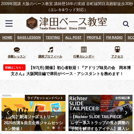
2009年開講 大阪のベース教室 講師歴16年の実績 谷町線関目高殿駅徒歩30秒
（エレキ&ウッド対応）
HOME
BASS LESSON
TESTING
ALL POST
PROFILE
FM RADIO
SC
体験レッスン
講師プロフィール
行事カレンダー
アクセス
【9/7(月) 開催】初心者歓迎！『アドリブ味見の会 岡本博
詳細はこちら！
文さん』大阪関目編で津田がベース・アシスタントを務めます！
ライブセッションイベント
全投稿記事
知】新潟ジャズストリート
【Richter SLIDE TAILPIECE®：
【レ
6出演＆自主企画ジャムセッシ
レザー系ストラップの長さ調整の
202
催！ ​
手間を解消するアイテム】購入レ
ビー