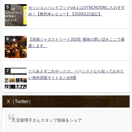
セッションハンドブックvol.1 はSYNCROOMにもおすす
め！【教則本レビュー】【20200122追記】
【高槻ジャズストリート2019】後味の悪い話をここで暴
露します。
とりあえずこれやっとけ。ベーシストなら知っておきた
い海外譜面サイトまとめ9選
X（Twitter）
久宝留理子さんスタッフ投稿をシェア