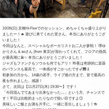
10/26(日) 京橋Hi-Fiveでのセッション、めちゃくちゃ盛り上がり
ましたー！🔥 遊びに来てくれた皆さん、本当にありがとうござ
いました！
今回はなんと、スペシャルなボーカリストお二人が参戦！ 堺ゆ
かりさん & aoさん (from 東京)が加わってくれて、フロアの熱気
が最高潮に🎤✨ 本当にありがとうございました！
ジャズもファンクもソウルも何でもアリ！ 昨夜は奇跡的に楽器
のバランスも最高で、一体感がすごかったです🎷🎹🎸
初参加の方から、14歳の若手、ライブ後の方まで、皆で最高の
夜を作れました。感謝！
さて、次回は【11月27日(木) 19:30〜】です！
「今回混んでてあまり出来なかった…」という方、チャンスで
す！平日は比較的まったりなので狙い目ですよ😏
美味しいご飯とお酒を片手に、一緒に音出しましょう！🍻