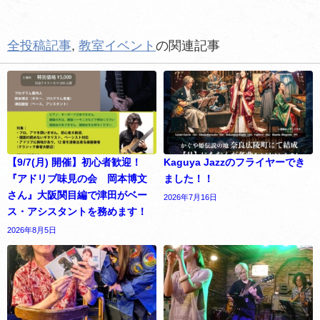
全投稿記事
,
教室イベント
の関連記事
【9/7(月) 開催】初心者歓迎！
Kaguya Jazzのフライヤーでき
『アドリブ味見の会 岡本博文
ました！！
さん』大阪関目編で津田がベー
2026年7月16日
ス・アシスタントを務めます！
2026年8月5日