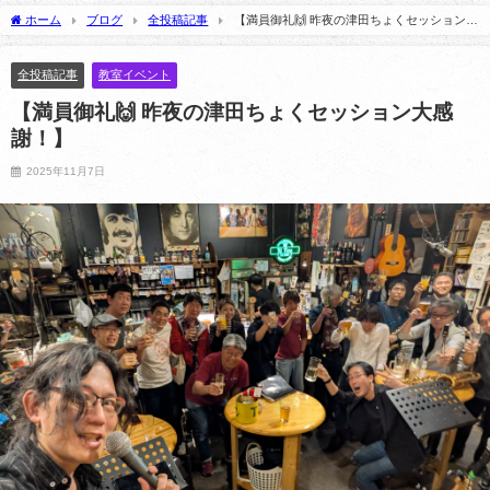
ビュー
年7月1日
2025
ホーム
ブログ
全投稿記事
【満員御礼🙌 昨夜の津田ちょくセッション大
2025年2月6日
感謝！】
全投稿記事
教室イベント
【満員御礼🙌 昨夜の津田ちょくセッション大感
謝！】
2025年11月7日