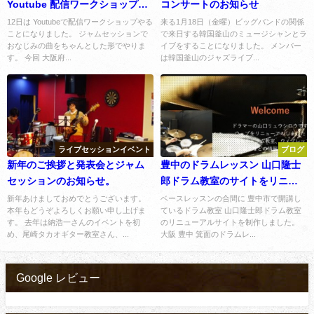
Youtube 配信ワークショップや
コンサートのお知らせ
ります
12日は Youtubeで配信ワークショップやる
来る1月18日（金曜）ビッグバンドの関係
ことになりました。 ジャムセッションで
で来日する韓国釜山のミュージシャンとラ
おなじみの曲をちゃんとした形でやりま
イブをすることになりました。 メンバー
す。 今回 大阪府...
は韓国釜山のジャズライブ...
ライブセッションイベント
ブログ
新年のご挨拶と発表会とジャム
豊中のドラムレッスン 山口隆士
セッションのお知らせ。
郎ドラム教室のサイトをリニュ
ーアル・制作しました。
新年あけましておめでとうございます。
ベースレッスンの合間に 豊中市で開講し
本年もどうぞよろしくお願い申し上げま
ているドラム教室 山口隆士郎ドラム教室
す。 去年は納浩一さんのイベントを初
のリニューアルサイトを制作しました。
め、尾崎タカオギター教室さん、...
大阪 豊中 箕面のドラムレ...
Google レビュー