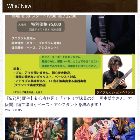
What' New
ライブセッションイベント
【9/7(月) 開催】初心者歓迎！『アドリブ味見の会 岡本博文さん』大
阪関目編で津田がベース・アシスタントを務めます！
2026.08.05