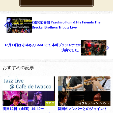
2週間前告知 Yasuhiro Fujii & His Friends The
Brecker Brothers Tribute Live
12月13日は 杉本さんBANDにて 本町プラジャナでの
演奏でした。
おすすめの記事
ブログ
ライブセッションイベント
明日12日（金曜）19:40〜
韓国のメンバーとのジョイント