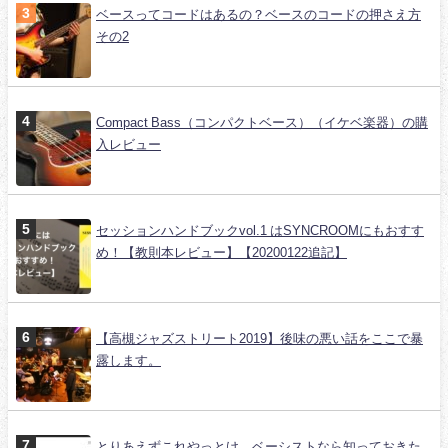
ベースってコードはあるの？ベースのコードの押さえ方
その2
Compact Bass（コンパクトベース）（イケベ楽器）の購
入レビュー
セッションハンドブックvol.1 はSYNCROOMにもおすす
め！【教則本レビュー】【20200122追記】
【高槻ジャズストリート2019】後味の悪い話をここで暴
露します。
とりあえずこれやっとけ。ベーシストなら知っておきた