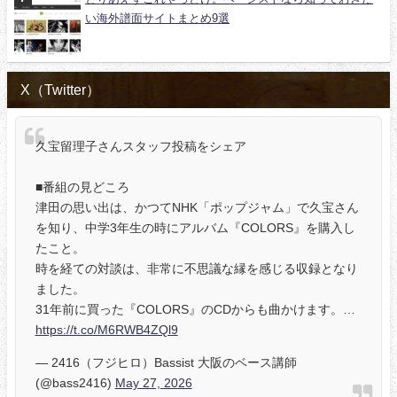
い海外譜面サイトまとめ9選
X（Twitter）
久宝留理子さんスタッフ投稿をシェア
■番組の見どころ
津田の思い出は、かつてNHK「ポップジャム」で久宝さん
を知り、中学3年生の時にアルバム『COLORS』を購入し
たこと。
時を経ての対談は、非常に不思議な縁を感じる収録となり
ました。
31年前に買った『COLORS』のCDからも曲かけます。…
https://t.co/M6RWB4ZQl9
— 2416（フジヒロ）Bassist 大阪のベース講師
(@bass2416)
May 27, 2026