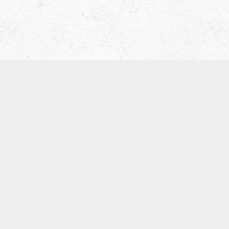
津田ベース教室（屋号 ティーブレイク）
〒536-0008
大阪市城東区関目5-5-13
寺崎ビル702
TEL:09097168134
※基本留守電になります。
体験レッスン
SNS
お知らせ
カテゴリー
アーカイブ