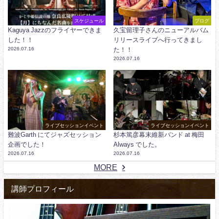
スケジュール
ブログ
Kaguya Jazzのフライヤーできま
久宝留理子さんのニューアルバム
した！！
リリースライブへ行ってきまし
2026.07.16
た！！
2026.07.16
ライブセッションイベント
ライブセッションイベント
難波Garth にてジャズセッション
杉本篤彦幕末維新バンド at 梅田
企画でした！
Always でした。
2026.07.16
2026.07.16
MORE
講師プロフィール