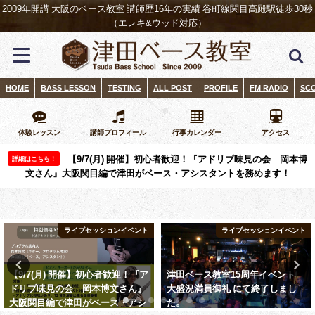
2009年開講 大阪のベース教室 講師歴16年の実績 谷町線関目高殿駅徒歩30秒
（エレキ&ウッド対応）
HOME
BASS LESSON
TESTING
ALL POST
PROFILE
FM RADIO
SC
体験レッスン
講師プロフィール
行事カレンダー
アクセス
【9/7(月) 開催】初心者歓迎！『アドリブ味見の会 岡本博
詳細はこちら！
文さん』大阪関目編で津田がベース・アシスタントを務めます！
ライブセッションイベント
ライブセッションイベント
【9/7(月) 開催】初心者歓迎！『ア
津田ベース教室15周年イベント
ドリブ味見の会 岡本博文さん』
大盛況満員御礼 にて終了しまし
大阪関目編で津田がベース・アシ
た。