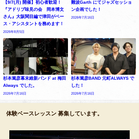
【9/7(月) 開催】初心者歓迎！
難波Garth にてジャズセッショ
『アドリブ味見の会 岡本博文
ン企画でした！
さん』大阪関目編で津田がベー
2026年7月16日
ス・アシスタントを務めます！
2026年8月5日
杉本篤彦幕末維新バンド at 梅田
杉本篤彦BAND 元町ALWAYS で
Always でした。
した！
2026年7月16日
2026年7月16日
体験ベースレッスン 募集しています。