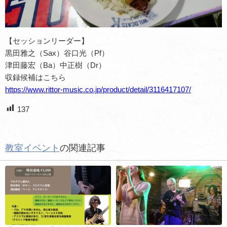
【セッションリーダー】
黒田雅之（Sax）谷口光（Pf）
津田藤宏（Ba）中正樹（Dr）
収録候補はこちら
https://www.rittor-music.co.jp/product/detail/3116417107/
137
教室イベント
の関連記事