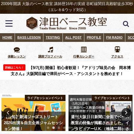
2009年開講 大阪のベース教室 講師歴16年の実績 谷町線関目高殿駅徒歩30秒
（エレキ&ウッド対応）
HOME
BASS LESSON
TESTING
ALL POST
PROFILE
FM RADIO
SC
体験レッスン
講師プロフィール
行事カレンダー
アクセス
【9/7(月) 開催】初心者歓迎！『アドリブ味見の会 岡本博
詳細はこちら！
文さん』大阪関目編で津田がベース・アシスタントを務めます！
ライブセッションイベント
ライブセッションイベント
週刊大阪日日新聞に全面でベース
セッションハンドブックvol.1 は
教室の特集が掲載されました。イ
SYNCROOMにもおすすめ！【教
ンタビュアーU.K.（楠雄二郎）さ
則本レビュー】【20200122追