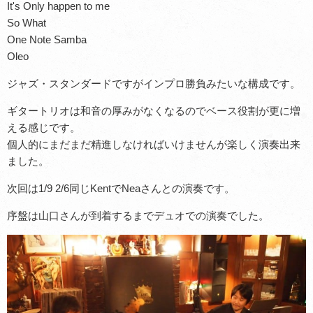
It's Only happen to me
So What
One Note Samba
Oleo
ジャズ・スタンダードですがインプロ勝負みたいな構成です。
ギタートリオは和音の厚みがなくなるのでベース役割が更に増
える感じです。
個人的にまだまだ精進しなければいけませんが楽しく演奏出来
ました。
次回は1/9 2/6同じKentでNeaさんとの演奏です。
序盤は山口さんが到着するまでデュオでの演奏でした。