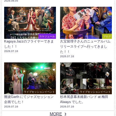
2026.08.05
スケジュール
ブログ
Kaguya Jazzのフライヤーできま
久宝留理子さんのニューアルバム
した！！
リリースライブへ行ってきまし
2026.07.16
た！！
2026.07.16
ライブセッションイベント
ライブセッションイベント
難波Garth にてジャズセッション
杉本篤彦幕末維新バンド at 梅田
企画でした！
Always でした。
2026.07.16
2026.07.16
MORE