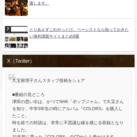
露します。
とりあえずこれやっとけ。ベーシストなら知っておきた
い海外譜面サイトまとめ9選
X（Twitter）
久宝留理子さんスタッフ投稿をシェア
■番組の見どころ
津田の思い出は、かつてNHK「ポップジャム」で久宝さん
を知り、中学3年生の時にアルバム『COLORS』を購入し
たこと。
時を経ての対談は、非常に不思議な縁を感じる収録となり
ました。
31年前に買った『COLORS』のCDからも曲かけます。…