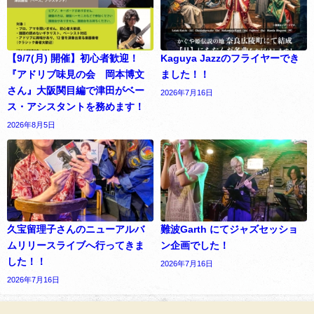
【9/7(月) 開催】初心者歓迎！
Kaguya Jazzのフライヤーでき
『アドリブ味見の会 岡本博文
ました！！
さん』大阪関目編で津田がベー
2026年7月16日
ス・アシスタントを務めます！
2026年8月5日
久宝留理子さんのニューアルバ
難波Garth にてジャズセッショ
ムリリースライブへ行ってきま
ン企画でした！
した！！
2026年7月16日
2026年7月16日