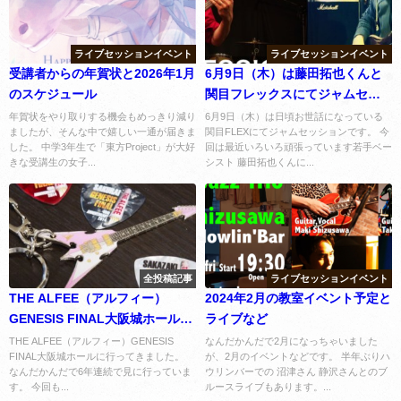
ライブセッションイベント
ライブセッションイベント
受講者からの年賀状と2026年1月
6月9日（木）は藤田拓也くんと
のスケジュール
関目フレックスにてジャムセッ
ション
年賀状をやり取りする機会もめっきり減り
6月9日（木）は日頃お世話になっている
ましたが、そんな中で嬉しい一通が届きま
関目FLEXにてジャムセッションです。 今
した。 中学3年生で「東方Project」が大好
回は最近いろいろ頑張っています若手ベー
きな受講生の女子...
シスト 藤田拓也くんに...
全投稿記事
ライブセッションイベント
THE ALFEE（アルフィー）
2024年2月の教室イベント予定と
GENESIS FINAL大阪城ホールに
ライブなど
行ってきました。
THE ALFEE（アルフィー）GENESIS
なんだかんだで2月になっちゃいました
FINAL大阪城ホールに行ってきました。
が、2月のイベントなどです。 半年ぶりハ
なんだかんだで6年連続で見に行っていま
ウリンバーでの 沼津さん 静沢さんとのブ
す。 今回も...
ルースライブもあります。...