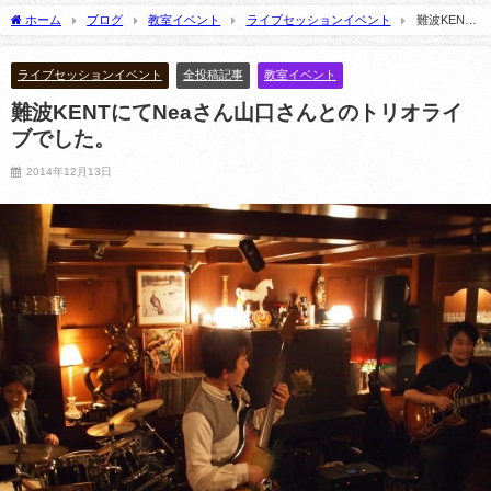
ん
記】
ホーム
ブログ
教室イベント
ライブセッションイベント
難波KENT
2024年5月25日
2021年1月22日
にてNeaさん山口さんとのトリオライブでした。
ライブセッションイベント
全投稿記事
教室イベント
難波KENTにてNeaさん山口さんとのトリオライ
ブでした。
2014年12月13日