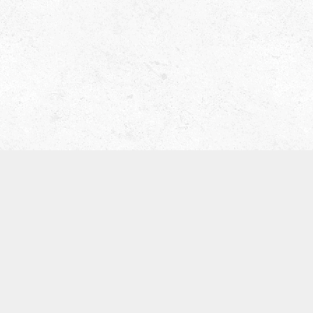
津田ベース教室（屋号 ティーブレイク）
〒536-0008
大阪市城東区関目5-5-13
寺崎ビル702
TEL:09097168134
※基本留守電になります。
体験レッスン
SNS
お知らせ
カテゴリー