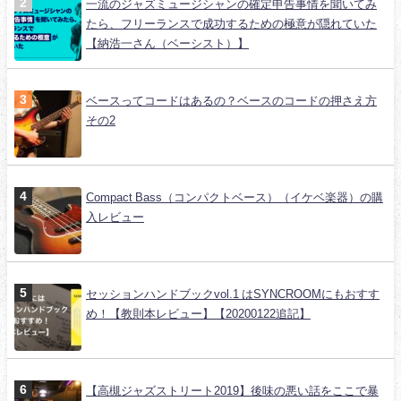
一流のジャズミュージシャンの確定申告事情を聞いてみ
たら、フリーランスで成功するための極意が隠れていた
【納浩一さん（ベーシスト）】
ベースってコードはあるの？ベースのコードの押さえ方
その2
Compact Bass（コンパクトベース）（イケベ楽器）の購
入レビュー
セッションハンドブックvol.1 はSYNCROOMにもおすす
め！【教則本レビュー】【20200122追記】
【高槻ジャズストリート2019】後味の悪い話をここで暴