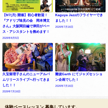
【9/7(月) 開催】初心者歓迎！
Kaguya Jazzのフライヤーでき
『アドリブ味見の会 岡本博文
ました！！
さん』大阪関目編で津田がベー
2026年7月16日
ス・アシスタントを務めます！
2026年8月5日
久宝留理子さんのニューアルバ
難波Garth にてジャズセッショ
ムリリースライブへ行ってきま
ン企画でした！
した！！
2026年7月16日
2026年7月16日
体験ベースレッスン 募集しています。