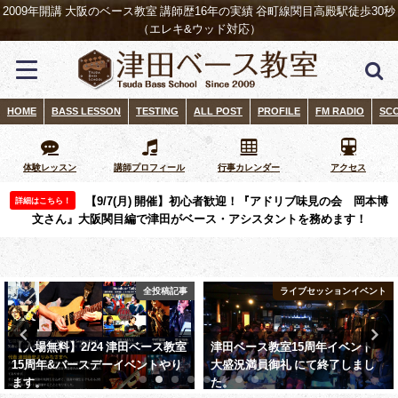
2009年開講 大阪のベース教室 講師歴16年の実績 谷町線関目高殿駅徒歩30秒
（エレキ&ウッド対応）
HOME
BASS LESSON
TESTING
ALL POST
PROFILE
FM RADIO
SC
体験レッスン
講師プロフィール
行事カレンダー
アクセス
【9/7(月) 開催】初心者歓迎！『アドリブ味見の会 岡本博
詳細はこちら！
文さん』大阪関目編で津田がベース・アシスタントを務めます！
全投稿記事
ライブセッションイベント
【入場無料】2/24 津田ベース教室
津田ベース教室15周年イベント
15周年&バースデーイベントやり
大盛況満員御礼 にて終了しまし
ます。
た。