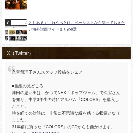
とりあえずこれやっとけ。ベーシストなら知っておきた
い海外譜面サイトまとめ9選
X（Twitter）
久宝留理子さんスタッフ投稿をシェア
■番組の見どころ
津田の思い出は、かつてNHK「ポップジャム」で久宝さん
を知り、中学3年生の時にアルバム『COLORS』を購入し
たこと。
時を経ての対談は、非常に不思議な縁を感じる収録となり
ました。
31年前に買った『COLORS』のCDからも曲かけます。…