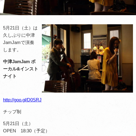
5月21日（土）は
久しぶりに中津
JamJamで演奏
します。
中津JamJam ボ
ーカル&インスト
ナイト
http://goo.gl/D0SRJ
チップ制
5月21日（土）
OPEN 18:30（予定）