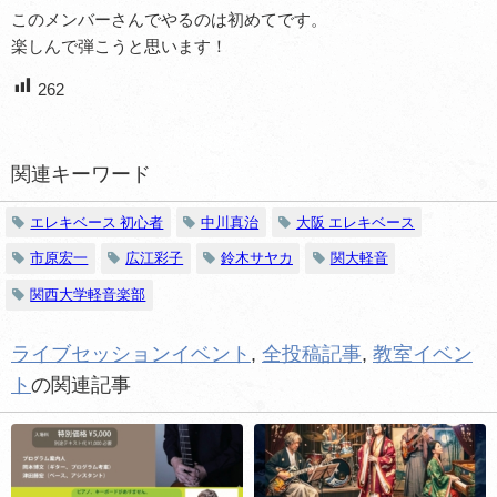
このメンバーさんでやるのは初めてです。
楽しんで弾こうと思います！
262
関連キーワード
エレキベース 初心者
中川真治
大阪 エレキベース
市原宏一
広江彩子
鈴木サヤカ
関大軽音
関西大学軽音楽部
ライブセッションイベント
,
全投稿記事
,
教室イベン
ト
の関連記事