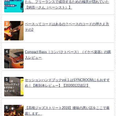
たら、フリーランスで成功するための極意が隠れていた
【納浩一さん（ベーシスト）】
ベースってコードはあるの？ベースのコードの押さえ方
その2
Compact Bass（コンパクトベース）（イケベ楽器）の購
入レビュー
セッションハンドブックvol.1 はSYNCROOMにもおすす
め！【教則本レビュー】【20200122追記】
【高槻ジャズストリート2019】後味の悪い話をここで暴
露します。