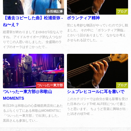
全投稿記事
ブログ
【過去コピーした曲】松浦亜弥 -
ボランティア精神
ね〜え？
世にも奇妙な物語がやっていたので少し観
ました。 その中に 「ボランティア降臨」
総選挙が終わりましてまゆゆが1位なんで
とかいう話がありまして、 なかなか考え
すね。 アイドルサイボーグ的な人つなが
させられる話でした。 ...
りでこの人思い出しました。 全盛期のラ
イブのオーラはすごかったで...
ついったー東方部
ブログ
ついったー東方部@和歌山
シュプレヒコールに耳を塞いで
MOMENTS
このカテゴリーでは自分が最も影響を受け
た日本のバンドTHE ALFEEについて書こ
昨日2/9 は和歌山の心斎橋筋商店街にあた
うと思います。 ちょうど音楽に興味が出
るぶらくり丁にある和歌山MOMENTSに
た15才の頃THE ...
「ついったー東方部」で出演しました。
黒田さんも参加してい...