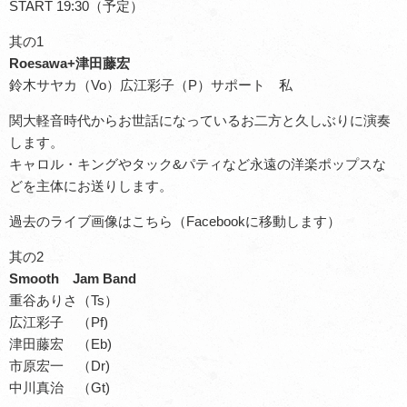
START 19:30（予定）
其の1
Roesawa+津田藤宏
鈴木サヤカ（Vo）広江彩子（P）サポート 私
関大軽音時代からお世話になっているお二方と久しぶりに演奏
します。
キャロル・キングやタック&パティなど永遠の洋楽ポップスな
どを主体にお送りします。
過去のライブ画像はこちら（Facebookに移動します）
其の2
Smooth Jam Band
重谷ありさ（Ts）
広江彩子 （Pf)
津田藤宏 （Eb)
市原宏一 （Dr)
中川真治 （Gt)