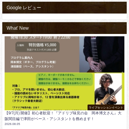
Google レビュー
What' New
ライブセッションイベント
【9/7(月) 開催】初心者歓迎！『アドリブ味見の会 岡本博文さん』大
阪関目編で津田がベース・アシスタントを務めます！
2026.08.05