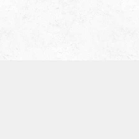
津田ベース教室（屋号 ティーブレイク）
〒536-0008
大阪市城東区関目5-5-13
寺崎ビル702
TEL:09097168134
※基本留守電になります。
体験レッスン
SNS
お知らせ
カテゴリー