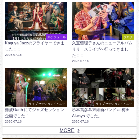
スケジュール
ブログ
Kaguya Jazzのフライヤーできま
久宝留理子さんのニューアルバム
した！！
リリースライブへ行ってきまし
2026.07.16
た！！
2026.07.16
ライブセッションイベント
ライブセッションイベント
難波Garth にてジャズセッション
杉本篤彦幕末維新バンド at 梅田
企画でした！
Always でした。
2026.07.16
2026.07.16
MORE