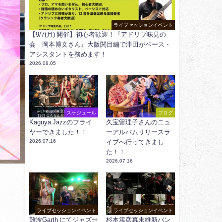
ライブセッションイベント
【9/7(月) 開催】初心者歓迎！『アドリブ味見の
会 岡本博文さん』大阪関目編で津田がベース・
アシスタントを務めます！
2026.08.05
スケジュール
ブログ
Kaguya Jazzのフライ
久宝留理子さんのニュ
ヤーできました！！
ーアルバムリリースラ
2026.07.16
イブへ行ってきまし
た！！
2026.07.16
ライブセッションイベント
ライブセッションイベント
難波Garth にてジャズセ
杉本篤彦幕末維新バン