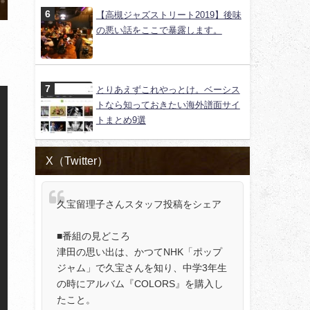
【高槻ジャズストリート2019】後味
の悪い話をここで暴露します。
とりあえずこれやっとけ。ベーシス
トなら知っておきたい海外譜面サイ
トまとめ9選
X（Twitter）
久宝留理子さんスタッフ投稿をシェア
■番組の見どころ
津田の思い出は、かつてNHK「ポップ
ジャム」で久宝さんを知り、中学3年生
の時にアルバム『COLORS』を購入し
たこと。