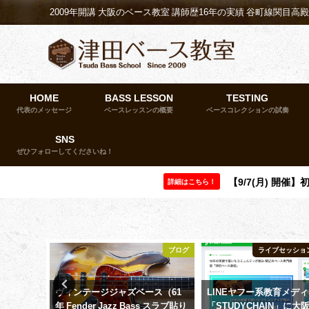
2009年開講 大阪のベース教室 講師歴16年の実績 谷町線関目高
HOME
BASS LESSON
TESTING
代表のメッセージ
ベースレッスンの概要
ベースコレクションの試奏
SNS
ぜひフォローしてくださいね！
【9/7(月) 開
詳細はこちら！
ョンイベント
ブログ
ライブセッショ
l.1 は
ヴィンテージジャズベース（61
LINEヤフー系教育メデ
すめ！【教
年 Fender Jazz Bass スラブ貼り
「STUDYCHAIN」に大