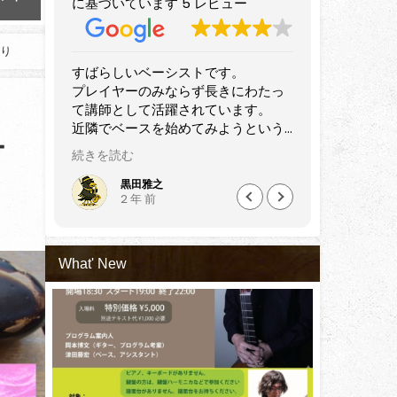
に基づいています 5 レビュー
ション開催！ ​
た。インタビュアーU.K.（
二郎）さん
2026年7月1日
あり
2024年5月25日
、関西
すばらしいベーシストです。
音楽講師仲
ション
プレイヤーのみならず長きにわたっ
確かな技術
OBの
て講師として活躍されています。
の音楽教室
近隣でベースを始めてみようという
セッション
ー
師やプ
方はもちろん、すでにある程度弾け
オススメ出
続きを読む
続きを読む
っしゃ
るけどさらにステップアップしたい
も初心
方にもぜひおすすめしたい講師だと
黒田雅之
Nao
2 年 前
5 
ップさ
思います。
会うた
と感じ
What' New