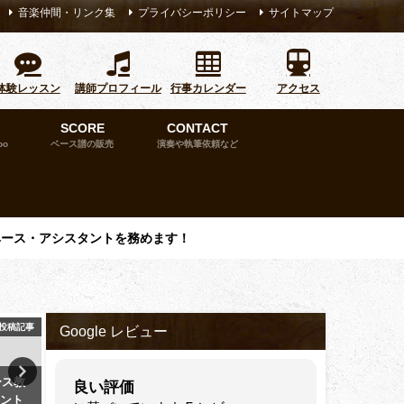
音楽仲間・リンク集
プライバシーポリシー
サイトマップ
体験レッスン
講師プロフィール
行事カレンダー
アクセス
SCORE
CONTACT
bo
ベース譜の販売
演奏や執筆依頼など
ベース・アシスタントを務めます！
投稿記事
ライブセッションイベント
ライブセッション
Google レビュー
ース教
【告知】新潟ジャズストリート
週刊大阪日日新聞に全面で
良い評価
ベント
2026出演＆自主企画ジャムセッ
ス教室の特集が掲載されま