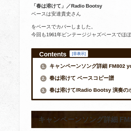
「春は溶けて」／Radio Bootsy
ベースは安達貴史さん
をベースでカバーしました。
今回も1961年ビンテージジャズベースでほ
Contents
[
非表示
]
キャンペーンソング詳細 FM802 yo
1.
春は溶けて ベースコピー譜
2.
春は溶けて/Radio Bootsy 演奏
3.
キャンペーンソング詳細 FM80