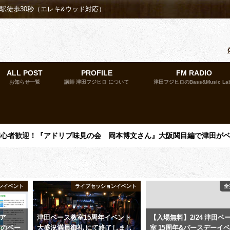
殿駅徒歩30秒（エレキ&ウッド対応）
ALL POST
PROFILE
FM RADIO
お知らせ一覧
講師 津田フジヒロ について
津田フジヒロのBass&Music La
催】初心者歓迎！『アドリブ味見の会 岡本博文さん』大阪関目編で津田が
ンイベント
ライブセッションイベント
全
ィア
津田ベース教室15周年イベント
【入場無料】2/24 津田ベ
阪のベー
大盛況満員御礼 にて終了しまし
室 15周年&バースデーイ