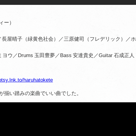
ツィー）
/）／長屋晴子（緑黄色社会）／三原健司（フレデリック）／
トオミヨウ／Drums 玉田豊夢／Bass 安達貴史／Guitar 石成正人
otsy.lnk.to/haruhatokete
ストが揃い踏みの楽曲でいい曲でした。