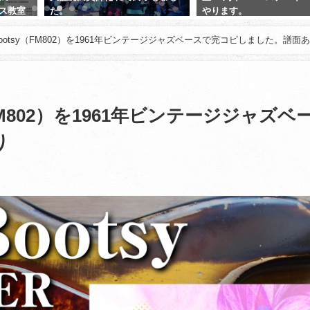
ース教室
た。
やります。
した。
2025年3月10日
2025年1月20日
 Bootsy（FM802）を1961年ビンテージジャズベースで完コピしました。譜面
私は受講者ではないのですが
の様々なライブやジャムセッ
で、津田ベース教室の受講者・
方々に出会います。
（FM802）を1961年ビンテージジャズベ
OBの方では、既に独立して講
続きを読む
ロ活動している方も結構いら
り
いますし、現役で受講中の方
tanigon
2 年 前
者のころから着実にレベルア
れているのをセッションで出
びに演奏で感じます。
さすが15年の実績と指導力、
ます。