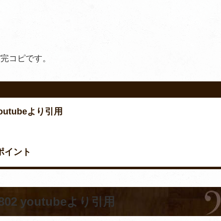
ぼ完コピです。
utubeより引用
のポイント
2 youtubeより引用