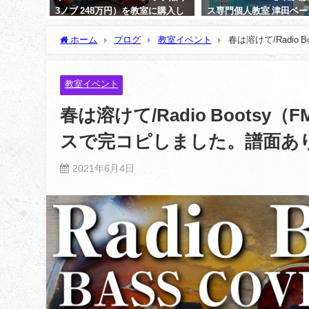
122追
3ノブ 248万円）を教室に購入し
ス専門個人教室 津田ベ
ました。
の取材記事が掲載されま
ホーム
ブログ
教室イベント
春は溶けて/Radio
2021年5月5日
2025年4月13日
教室イベント
春は溶けて/Radio Bootsy
スで完コピしました。譜面あ
2021年6月4日