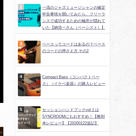
一流のジャズミュージシャンの確定
申告事情を聞いてみたら、フリーラ
ンスで成功するための極意が隠れて
いた【納浩一さん（ベーシスト）】
ベースってコードはあるの？ベース
のコードの押さえ方 その2
Compact Bass（コンパクトベー
ス）（イケベ楽器）の購入レビュー
セッションハンドブックvol.1 は
SYNCROOMにもおすすめ！【教則
本レビュー】【20200122追記】