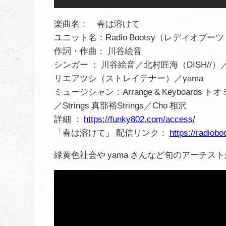
楽曲名： 春は溶けて
ユニット名：Radio Bootsy（レディオブー
作詞・作曲： 川谷絵音
シンガー ： 川谷絵音／北村匠海（DISH/
リエアツシ（ストレイテナー）／yama
ミュージシャン：Arrange & Keyboards 
／Strings 真部裕Strings／Cho 相沢
詳細 ：
https://funky802.com/access/
「春は溶けて」 配信リンク：
https://radiobo
緑黄色社会や yama さんなど旬のアーチ