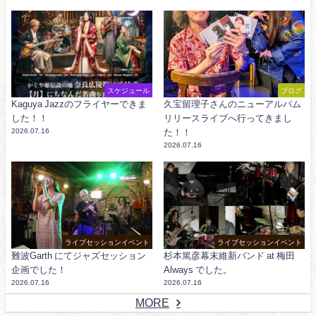
スケジュール
ブログ
Kaguya Jazzのフライヤーできま
久宝留理子さんのニューアルバム
した！！
リリースライブへ行ってきまし
2026.07.16
た！！
2026.07.16
ライブセッションイベント
ライブセッションイベント
難波Garth にてジャズセッション
杉本篤彦幕末維新バンド at 梅田
企画でした！
Always でした。
2026.07.16
2026.07.16
MORE