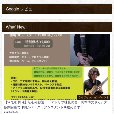
Google レビュー
What' New
ライブセッションイベント
【9/7(月) 開催】初心者歓迎！『アドリブ味見の会 岡本博文さん』大
阪関目編で津田がベース・アシスタントを務めます！
2026.08.05