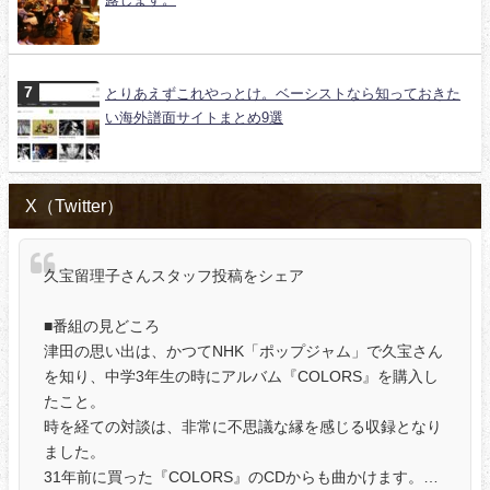
とりあえずこれやっとけ。ベーシストなら知っておきた
い海外譜面サイトまとめ9選
X（Twitter）
久宝留理子さんスタッフ投稿をシェア
■番組の見どころ
津田の思い出は、かつてNHK「ポップジャム」で久宝さん
を知り、中学3年生の時にアルバム『COLORS』を購入し
たこと。
時を経ての対談は、非常に不思議な縁を感じる収録となり
ました。
31年前に買った『COLORS』のCDからも曲かけます。…