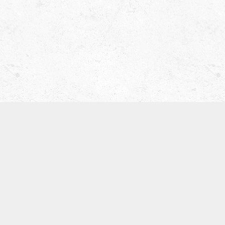
津田ベース教室（屋号 ティーブレイク）
〒536-0008
大阪市城東区関目5-5-13
寺崎ビル702
TEL:09097168134
※基本留守電になります。
体験レッスン
SNS
お知らせ
カテゴリー