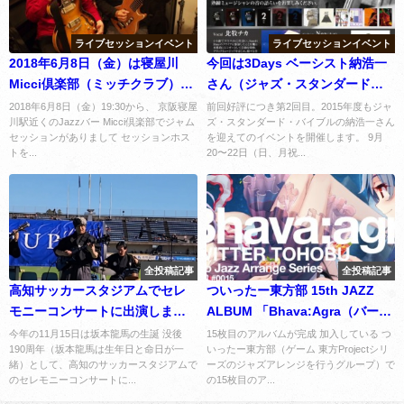
ライブセッションイベント
ライブセッションイベント
2018年6月8日（金）は寝屋川
今回は3Days ベーシスト納浩一
Micci倶楽部（ミッチクラブ）に
さん（ジャズ・スタンダード・
てジャズジャムセッションホス
バイブル著者）を迎えてのイベ
2018年6月8日（金）19:30から、 京阪寝屋
前回好評につき第2回目。2015年度もジャ
川駅近くのJazzバー Micci倶楽部でジャム
ズ・スタンダード・バイブルの納浩一さん
トです。
ントを開催します。
セッションがありまして セッションホス
を迎えてのイベントを開催します。 9月
トを...
20〜22日（日、月祝...
全投稿記事
全投稿記事
高知サッカースタジアムでセレ
ついったー東方部 15th JAZZ
モニーコンサートに出演しまし
ALBUM 「Bhava:Agra（バーバ
た
アグラ）」リリース！
今年の11月15日は坂本龍馬の生誕 没後
15枚目のアルバムが完成 加入している つ
190周年（坂本龍馬は生年日と命日が一
いったー東方部（ゲーム 東方Projectシリ
緒）として、高知のサッカースタジアムで
ーズのジャズアレンジを行うグループ）で
のセレモニーコンサートに...
の15枚目のア...