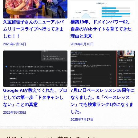
久宝留理子さんのニューアルバ
構築19年、ドメインパワー62。
ムリリースライブへ行ってきま
自身のWebサイトを育ててきた
した！！
理由と未来
2026年7月16日
2026年6月10日
Google AIが教えてくれた、プロ
7月17日ベースレッスン16周年に
としての第一歩「ドタキャンし
なりました。&「ベースレッス
ない」ことの真意
ン」でも検索ランク1位になりま
した。
2025年8月30日
2025年7月17日