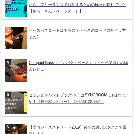
たら、フリーランスで成功するための極意が隠れていた
【納浩一さん（ベーシスト）】
ベースってコードはあるの？ベースのコードの押さえ方
その2
Compact Bass（コンパクトベース）（イケベ楽器）の購
入レビュー
セッションハンドブックvol.1 はSYNCROOMにもおすす
め！【教則本レビュー】【20200122追記】
【高槻ジャズストリート2019】後味の悪い話をここで暴
露します。