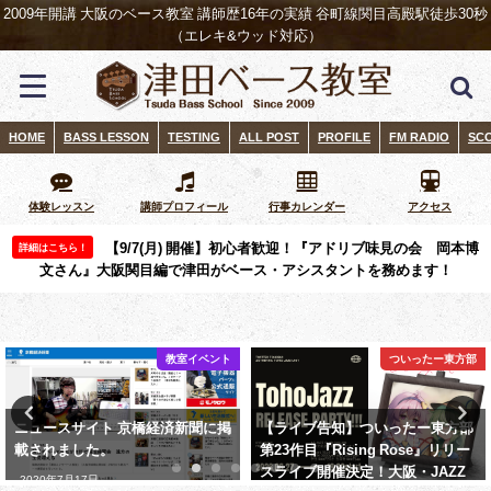
2009年開講 大阪のベース教室 講師歴16年の実績 谷町線関目高殿駅徒歩30秒
（エレキ&ウッド対応）
HOME
BASS LESSON
TESTING
ALL POST
PROFILE
FM RADIO
SC
体験レッスン
講師プロフィール
行事カレンダー
アクセス
【9/7(月) 開催】初心者歓迎！『アドリブ味見の会 岡本博
詳細はこちら！
文さん』大阪関目編で津田がベース・アシスタントを務めます！
教室イベント
ついったー東方部
ニュースサイト 京橋経済新聞に掲
【ライブ告知】ついったー東方部
載されました。
第23作目『Rising Rose』リリー
スライブ開催決定！大阪・JAZZ
2020年7月17日