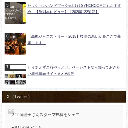
セッションハンドブックvol.1 はSYNCROOMにもおすす
め！【教則本レビュー】【20200122追記】
【高槻ジャズストリート2019】後味の悪い話をここで暴
露します。
とりあえずこれやっとけ。ベーシストなら知っておきた
い海外譜面サイトまとめ9選
X（Twitter）
久宝留理子さんスタッフ投稿をシェア
■番組の見どころ