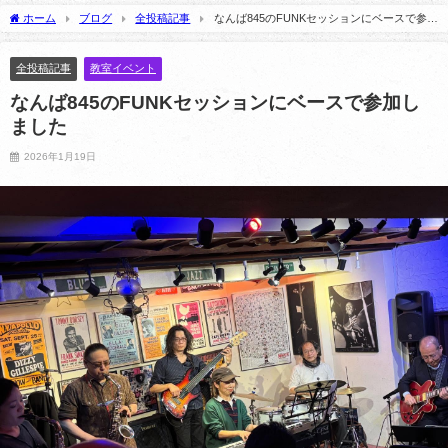
記】
2026年7月1日
ホーム
ブログ
全投稿記事
なんば845のFUNKセッションにベースで参加
2021年1月22日
しました
全投稿記事
教室イベント
なんば845のFUNKセッションにベースで参加し
ました
2026年1月19日