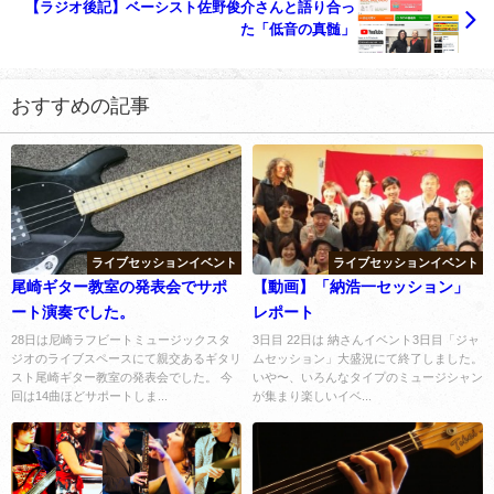
【ラジオ後記】ベーシスト佐野俊介さんと語り合っ
た「低音の真髄」
おすすめの記事
ライブセッションイベント
ライブセッションイベント
尾崎ギター教室の発表会でサポ
【動画】「納浩一セッション」
ート演奏でした。
レポート
28日は尼崎ラフビートミュージックスタ
3日目 22日は 納さんイベント3日目「ジャ
ジオのライブスペースにて親交あるギタリ
ムセッション」大盛況にて終了しました。
スト尾崎ギター教室の発表会でした。 今
いや〜、いろんなタイプのミュージシャン
回は14曲ほどサポートしま...
が集まり楽しいイベ...