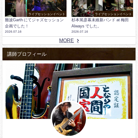
ライブセッションイベント
ライブセッションイベント
難波Garth にてジャズセッション
杉本篤彦幕末維新バンド at 梅田
企画でした！
Always でした。
2026.07.16
2026.07.16
MORE
講師プロフィール