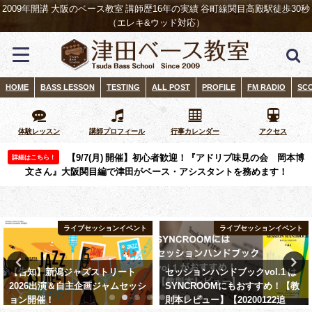
2009年開講 大阪のベース教室 講師歴16年の実績 谷町線関目高殿駅徒歩30秒
（エレキ&ウッド対応）
HOME
BASS LESSON
TESTING
ALL POST
PROFILE
FM RADIO
SC
体験レッスン
講師プロフィール
行事カレンダー
アクセス
【9/7(月) 開催】初心者歓迎！『アドリブ味見の会 岡本博
詳細はこちら！
文さん』大阪関目編で津田がベース・アシスタントを務めます！
ライブセッションイベント
ライブセッションイベント
【告知】新潟ジャズストリート
セッションハンドブックvol.1 は
2026出演＆自主企画ジャムセッシ
SYNCROOMにもおすすめ！【教
ョン開催！ ​
則本レビュー】【20200122追