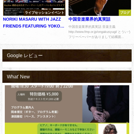
ライブセッションイベント
ブログ
NORIKI MASARU WITH JAZZ
中国音楽業界的真実話
FRIENDS FEATURING YOKOJI
中国音楽業界的真実話 音楽主義
http://www.fmp.or.jp/ongakusyugi/ とういう
RYU
...
フリーペーパーがありまして結構面...
Google レビュー
What' New