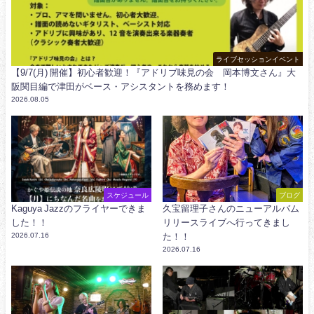
ライブセッションイベント
【9/7(月) 開催】初心者歓迎！『アドリブ味見の会 岡本博文さん』大
阪関目編で津田がベース・アシスタントを務めます！
2026.08.05
スケジュール
ブログ
Kaguya Jazzのフライヤーできま
久宝留理子さんのニューアルバム
した！！
リリースライブへ行ってきまし
2026.07.16
た！！
2026.07.16