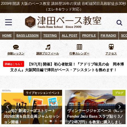
2009年開講 大阪のベース教室 講師歴16年の実績 谷町線関目高殿駅徒歩30秒
（エレキ&ウッド対応）
HOME
BASS LESSON
TESTING
ALL POST
PROFILE
FM RADIO
SC
体験レッスン
講師プロフィール
行事カレンダー
アクセス
【9/7(月) 開催】初心者歓迎！『アドリブ味見の会 岡本博
詳細はこちら！
文さん』大阪関目編で津田がベース・アシスタントを務めます！
ライブセッションイベント
ブログ
【告知】新潟ジャズストリート
ヴィンテージジャズベース（61年
2026出演＆自主企画ジャムセッシ
Fender Jazz Bass スラブ貼り 3ノ
ョン開催！ ​
ブ 248万円）を教室に購入しまし