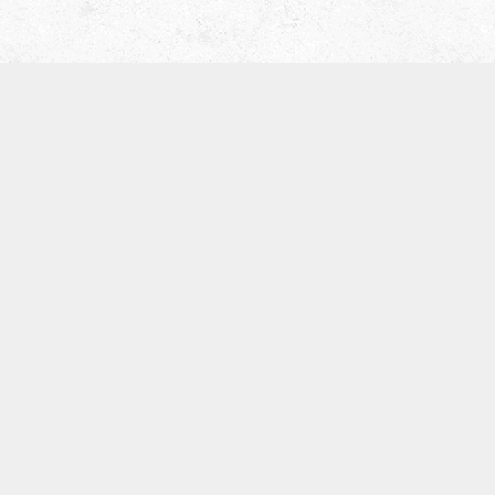
津田ベース教室（屋号 ティーブレイク）
〒536-0008
大阪市城東区関目5-5-13
寺崎ビル702
TEL:09097168134
※基本留守電になります。
体験レッスン
SNS
お知らせ
カテゴリー
アーカイブ