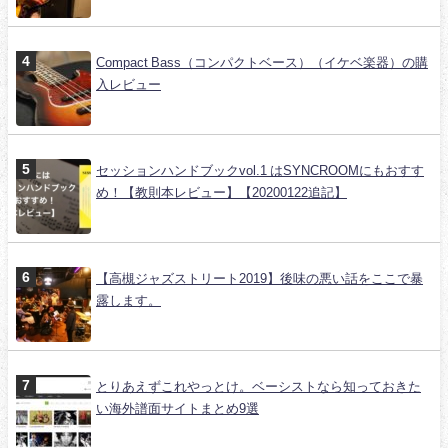
Compact Bass（コンパクトベース）（イケベ楽器）の購
入レビュー
セッションハンドブックvol.1 はSYNCROOMにもおすす
め！【教則本レビュー】【20200122追記】
【高槻ジャズストリート2019】後味の悪い話をここで暴
露します。
とりあえずこれやっとけ。ベーシストなら知っておきた
い海外譜面サイトまとめ9選