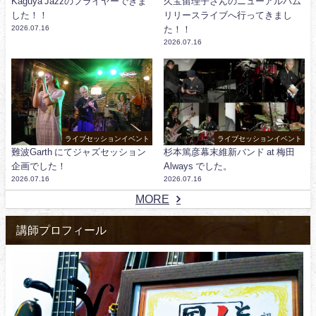
Kaguya Jazzのフライヤーできま
久宝留理子さんのニューアルバム
した！！
リリースライブへ行ってきまし
2026.07.16
た！！
2026.07.16
ライブセッションイベント
ライブセッションイベント
難波Garth にてジャズセッション
杉本篤彦幕末維新バンド at 梅田
企画でした！
Always でした。
2026.07.16
2026.07.16
MORE
講師プロフィール