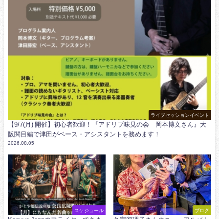
ライブセッションイベント
【9/7(月) 開催】初心者歓迎！『アドリブ味見の会 岡本博文さん』大
阪関目編で津田がベース・アシスタントを務めます！
2026.08.05
スケジュール
ブログ