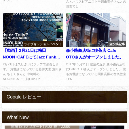
んとハウスピアニスト中川由美子さんとの
演奏でし...
ライブセッションイベント
全投稿記事
【動画】2月21日は梅田
森小路商店街に喫茶店 Cafe
NOON+CAFEにてJazz Funkを
OTOさんがオープンしました。
演奏します。
2月21日は久しぶりにクラブで演奏しま
2017年５月21日 教室の近所 森小路商店街
す。 お世話になっている藤井夫妻 池田さ
にCafe OTOさんがオープンしました。 僕
ん ちょくさんと 中崎町の
もお世話になっている関目高殿の音楽教室
NOON+CAFE（前Club Do...
TEN-...
Google レビュー
What' New