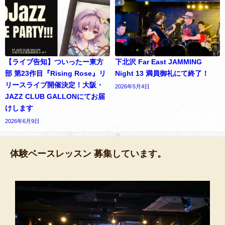
【ライブ告知】ついったー東方
下北沢 Far East JAMMING
部 第23作目『Rising Rose』リ
Night 13 満員御礼にて終了！
リースライブ開催決定！大阪・
2026年5月4日
JAZZ CLUB GALLONにてお届
けします
2026年6月9日
体験ベースレッスン 募集しています。