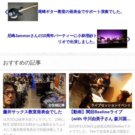
尾崎ギター教室の発表会でサポート演奏でした。
尼崎Jammerさんの10周年パーティーに小林理紗ト
リオで出演しました。
おすすめの記事
全投稿記事
ライブセッションイベント
藤井サックス教室発表会でした
【動画】関目Beelineライブ
（with 中川由美子さん 森川国彦
11月2日は岐阜大垣フェスでして、23時に
帰宅 翌朝3日の10時からは梅田オルウェイ
さん）レポート
2015年11月26日は超地元関目Beelineでラ
ズにて藤井教室発表会で55曲演奏してき
イブでした。 Flexで交流有る森川国彦さ
ました！...