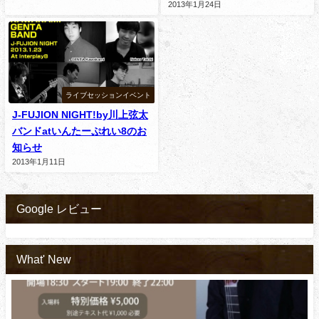
2013年1月24日
ライブセッションイベント
J-FUJION NIGHT!by川上弦太
バンドatいんたーぷれい8のお
知らせ
2013年1月11日
Google レビュー
What' New