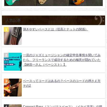
人気記事
弾きやすいベースとは（弦高とナットの関係）
一流のジャズミュージシャンの確定申告事情を聞いてみ
たら、フリーランスで成功するための極意が隠れていた
【納浩一さん（ベーシスト）】
ベースってコードはあるの？ベースのコードの押さえ方
その2
Compact Bass（コンパクトベース）（イケベ楽器）の購