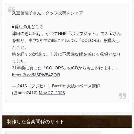
久宝留理子さんスタッフ投稿をシェア
■番組の見どころ
津田の思い出は、かつてNHK「ポップジャム」で久宝さん
を知り、中学3年生の時にアルバム『COLORS』を購入し
たこと。
時を経ての対談は、非常に不思議な縁を感じる収録となり
ました。
31年前に買った『COLORS』のCDからも曲かけます。…
https://t.co/M6RWB4ZQl9
— 2416（フジヒロ）Bassist 大阪のベース講師
(@bass2416)
May 27, 2026
制作した音楽関係のサイト