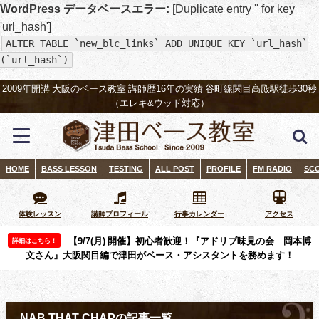
WordPress データベースエラー:
[Duplicate entry '' for key
'url_hash']
ALTER TABLE `new_blc_links` ADD UNIQUE KEY `url_hash`
(`url_hash`)
2009年開講 大阪のベース教室 講師歴16年の実績 谷町線関目高殿駅徒歩30秒
（エレキ&ウッド対応）
HOME
BASS LESSON
TESTING
ALL POST
PROFILE
FM RADIO
SC
体験レッスン
講師プロフィール
行事カレンダー
アクセス
【9/7(月) 開催】初心者歓迎！『アドリブ味見の会 岡本博
詳細はこちら！
文さん』大阪関目編で津田がベース・アシスタントを務めます！
NAB THAT CHAPの記事一覧