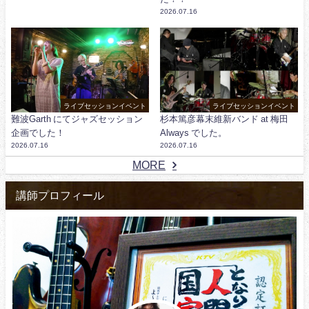
2026.07.16
ライブセッションイベント
ライブセッションイベント
難波Garth にてジャズセッション
杉本篤彦幕末維新バンド at 梅田
企画でした！
Always でした。
2026.07.16
2026.07.16
MORE
講師プロフィール