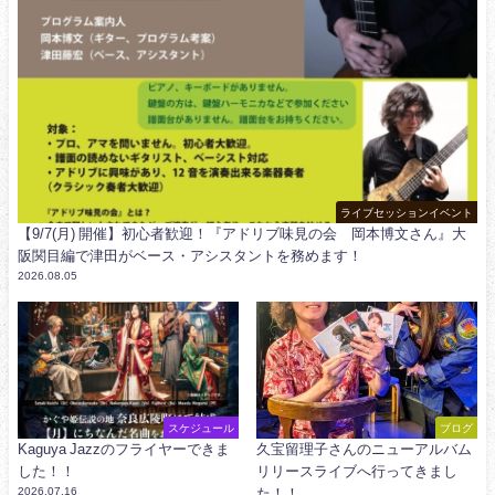
ライブセッションイベント
【9/7(月) 開催】初心者歓迎！『アドリブ味見の会 岡本博文さん』大
阪関目編で津田がベース・アシスタントを務めます！
2026.08.05
スケジュール
ブログ
Kaguya Jazzのフライヤーできま
久宝留理子さんのニューアルバム
した！！
リリースライブへ行ってきまし
2026.07.16
た！！