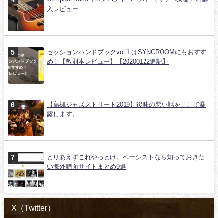
入レビュー
セッションハンドブックvol.1 はSYNCROOMにもおすす
め！【教則本レビュー】【20200122追記】
【高槻ジャズストリート2019】後味の悪い話をここで暴
露します。
とりあえずこれやっとけ。ベーシストなら知っておきた
い海外譜面サイトまとめ9選
X（Twitter）