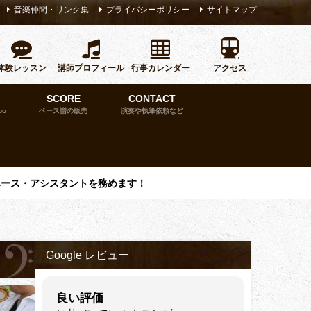
音楽仲間・リンク集
プライバシーポリシー
サイトマップ
体験レッスン
講師プロフィール
行事カレンダー
アクセス
SCORE
CONTACT
bo
ベース譜の販売
演奏や執筆依頼など
ベース・アシスタントを務めます！
Google レビュー
良い評価