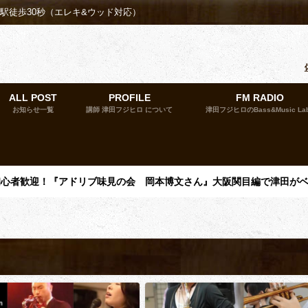
殿駅徒歩30秒（エレキ&ウッド対応）
ALL POST
PROFILE
FM RADIO
お知らせ一覧
講師 津田フジヒロ について
津田フジヒロのBass&Music La
催】初心者歓迎！『アドリブ味見の会 岡本博文さん』大阪関目編で津田が