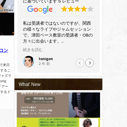
に基づいています 5 レビュー
、関西
すばらしいベーシストです。
音楽講師仲
ション
プレイヤーのみならず長きにわたっ
確かな技術
OBの
て講師として活躍されています。
の音楽教室
近隣でベースを始めてみようという
セッション
師やプ
方はもちろん、すでにある程度弾け
オススメ出
続きを読む
続きを読む
コン
っしゃ
るけどさらにステップアップしたい
も初心
方にもぜひおすすめしたい講師だと
黒田雅之
Nao
2 年 前
5 
ップさ
思います。
で来日
会うた
をするこ
ジャズラ
ung
と感じ
What' New
「アー
演するド