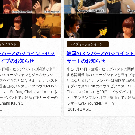
私は受講者ではないのですが
の様々なライブやジャムセッ
で、津田ベース教室の受講者・
方々に出会います。
ョンイベント
ライブセッションイベント
OBの方では、既に独立して講
続きを読む
ンバーとのジョイントセッ
韓国のメンバーとのジョイント
ロ活動している方も結構いら
ライブのお知らせ
サートのお知らせ
いますし、現役で受講中の方
tanigon
2 年 前
者のころから着実にレベルア
日（日曜）ビッグバンドの関係で来日
来る1月18日（金曜）ビッグバンドの関係
れているのをセッションで出
のミュージシャンとジャムセッショ
する韓国釜山のミュージシャンとライブ
びに演奏で感じます。
ブをすることになりました。 ホスト
とになりました。 メンバーは韓国釜山の
国釜山のジャズライブハウスMONK
イブハウスMONKのハウスピアニストSu J
さすが15年の実績と指導力、
ストSu Jung Choi（スジョン）さ
Choi（スジョン）と19日にビッグバンド
ます。
ビッグバンドでも出演するリーダーの
ト・アンサンブル・オブ・釜山」でも出
ng Keun C...
ラマーKwak Young-il、そして...
日
2013年1月6日