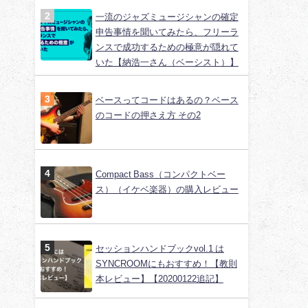
一流のジャズミュージシャンの確定
申告事情を聞いてみたら、フリーラ
ンスで成功するための極意が隠れて
いた【納浩一さん（ベーシスト）】
ベースってコードはあるの？ベース
のコードの押さえ方 その2
Compact Bass（コンパクトベー
ス）（イケベ楽器）の購入レビュー
セッションハンドブックvol.1 は
SYNCROOMにもおすすめ！【教則
本レビュー】【20200122追記】