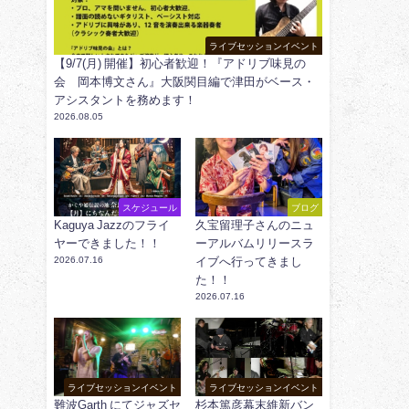
ライブセッションイベント
【9/7(月) 開催】初心者歓迎！『アドリブ味見の
会 岡本博文さん』大阪関目編で津田がベース・
アシスタントを務めます！
2026.08.05
スケジュール
ブログ
Kaguya Jazzのフライ
久宝留理子さんのニュ
ヤーできました！！
ーアルバムリリースラ
2026.07.16
イブへ行ってきまし
た！！
2026.07.16
ライブセッションイベント
ライブセッションイベント
難波Garth にてジャズセ
杉本篤彦幕末維新バン