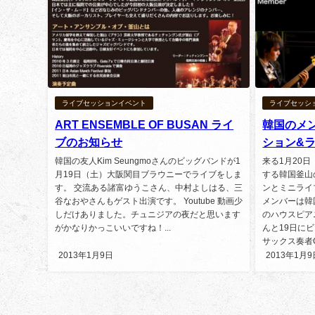
ライブセッションイベント
ライブセッシ
ART ENSEMBLE OF BUSAN ライ
韓国のメ
ブのお知らせ
ション&
韓国の友人Kim Seungmoさんのビッグバンドが1
来る1月20
月19日（土）大阪関目ブラウニーでライブをしま
する韓国釜山
す。 交流ある諸富ゆうこさん、中村よしはる、三
ンとミニライ
谷なおやさんもゲスト出演です。 Youtube 動画少
メンバーは韓
しだけありました。チュニジアの夜だと思います
のハウスピアニ
がかなりかっこいいですね！...
んと19日に
サックス奏者Cha
2013年1月9日
2013年1月9