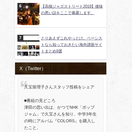
【高槻ジャズストリート2019】後味
の悪い話をここで暴露します。
とりあえずこれやっとけ。ベーシス
トなら知っておきたい海外譜面サイ
トまとめ9選
X（Twitter）
久宝留理子さんスタッフ投稿をシェア
■番組の見どころ
津田の思い出は、かつてNHK「ポップ
ジャム」で久宝さんを知り、中学3年生
の時にアルバム『COLORS』を購入し
たこと。