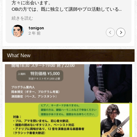
出会います。
されています
方では、既に独立して講師やプロ活動している方
近隣でベース
いらっしゃいますし、現役で受講中の方も初心
でにある程度
む
続きを読む
ろから着実にレベルアップされているのをセッ
方にもぜひお
で出会うたびに演奏で感じます。
tanigon
黒田雅
2 年 前
2 年 
5年の実績と指導力、と感じます。
What' New