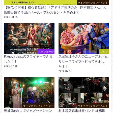
ライブセッションイベント
【9/7(月) 開催】初心者歓迎！『アドリブ味見の会 岡本博文さん』大
阪関目編で津田がベース・アシスタントを務めます！
2026.08.05
スケジュール
ブログ
Kaguya Jazzのフライヤーできま
久宝留理子さんのニューアルバム
した！！
リリースライブへ行ってきまし
2026.07.16
た！！
2026.07.16
ライブセッションイベント
ライブセッションイベント
難波Garth にてジャズセッション
杉本篤彦幕末維新バンド at 梅田