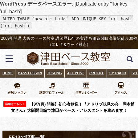
WordPress データベースエラー:
[Duplicate entry '' for key
'url_hash']
ALTER TABLE `new_blc_links` ADD UNIQUE KEY `url_hash`
(`url_hash`)
2009年開講 大阪のベース教室 講師歴16年の実績 谷町線関目高殿駅徒歩30秒
（エレキ&ウッド対応）
HOME
BASS LESSON
TESTING
ALL POST
PROFILE
FM RADIO
SC
体験レッスン
講師プロフィール
行事カレンダー
アクセス
【9/7(月) 開催】初心者歓迎！『アドリブ味見の会 岡本博
詳細はこちら！
文さん』大阪関目編で津田がベース・アシスタントを務めます！
FF13の記事一覧