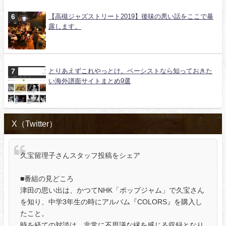
【高槻ジャズストリート2019】後味の悪い話をここで暴
露します。
とりあえずこれやっとけ。ベーシストなら知っておきた
い海外譜面サイトまとめ9選
X（Twitter）
久宝留理子さんスタッフ投稿をシェア
■番組の見どころ
津田の思い出は、かつてNHK「ポップジャム」で久宝さん
を知り、中学3年生の時にアルバム『COLORS』を購入し
たこと。
時を経ての対談は、非常に不思議な縁を感じる収録となり