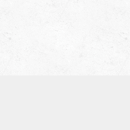
津田ベース教室（屋号 ティーブレイク）
〒536-0008
体験レッスン
お知らせ
SNS