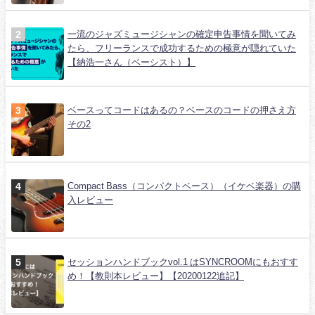
一流のジャズミュージシャンの確定申告事情を聞いてみ
たら、フリーランスで成功するための極意が隠れていた
【納浩一さん（ベーシスト）】
ベースってコードはあるの？ベースのコードの押さえ方
その2
Compact Bass（コンパクトベース）（イケベ楽器）の購
入レビュー
セッションハンドブックvol.1 はSYNCROOMにもおすす
め！【教則本レビュー】【20200122追記】