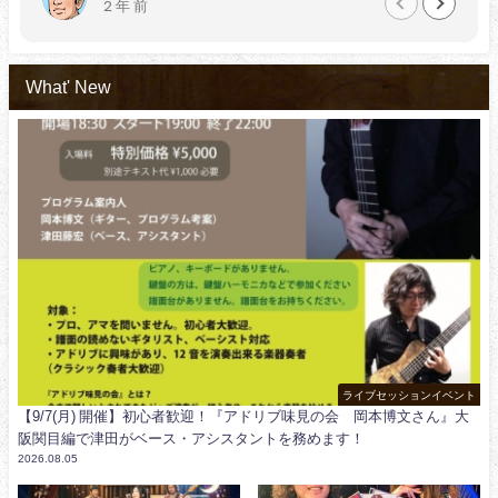
前
2 年 前
の実績と指導力、と感じます。
What' New
ライブセッションイベント
【9/7(月) 開催】初心者歓迎！『アドリブ味見の会 岡本博文さん』大
阪関目編で津田がベース・アシスタントを務めます！
2026.08.05