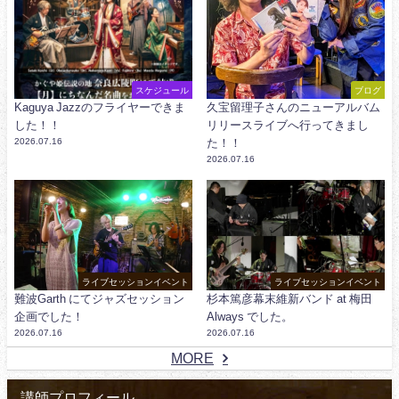
スケジュール
ブログ
Kaguya Jazzのフライヤーできま
久宝留理子さんのニューアルバム
した！！
リリースライブへ行ってきまし
2026.07.16
た！！
2026.07.16
ライブセッションイベント
ライブセッションイベント
難波Garth にてジャズセッション
杉本篤彦幕末維新バンド at 梅田
企画でした！
Always でした。
2026.07.16
2026.07.16
MORE
講師プロフィール