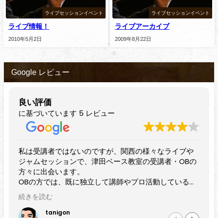
ライブセッションイベント
ライブセッションイベント
ライブ情報！
ライブアーカイブ
2010年5月2日
2009年8月22日
Google レビュー
良い評価
に基づいています 5 レビュー
ではないのですが、関西の様々なライブや
すばらしいベーシ
ョンで、津田ベース教室の受講者・OBの
プレイヤーのみな
います。
されています。
、既に独立して講師やプロ活動している方
近隣でベースを始
っしゃいますし、現役で受講中の方も初心
でにある程度弾け
続きを読む
ら着実にレベルアップされているのをセッ
方にもぜひおすす
会うたびに演奏で感じます。
gon
黒田雅之