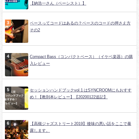
【納浩一さん（ベーシスト）】
ベースってコードはあるの？ベースのコードの押さえ方
その2
Compact Bass（コンパクトベース）（イケベ楽器）の購
入レビュー
セッションハンドブックvol.1 はSYNCROOMにもおすす
め！【教則本レビュー】【20200122追記】
【高槻ジャズストリート2019】後味の悪い話をここで暴
露します。