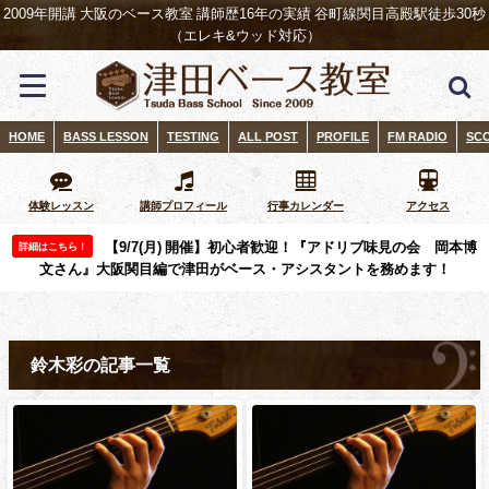
2009年開講 大阪のベース教室 講師歴16年の実績 谷町線関目高殿駅徒歩30秒
（エレキ&ウッド対応）
HOME
BASS LESSON
TESTING
ALL POST
PROFILE
FM RADIO
SC
体験レッスン
講師プロフィール
行事カレンダー
アクセス
【9/7(月) 開催】初心者歓迎！『アドリブ味見の会 岡本博
詳細はこちら！
文さん』大阪関目編で津田がベース・アシスタントを務めます！
鈴木彩の記事一覧