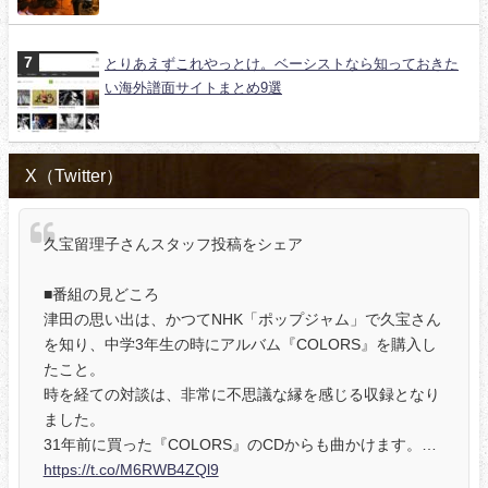
とりあえずこれやっとけ。ベーシストなら知っておきた
い海外譜面サイトまとめ9選
X（Twitter）
久宝留理子さんスタッフ投稿をシェア
■番組の見どころ
津田の思い出は、かつてNHK「ポップジャム」で久宝さん
を知り、中学3年生の時にアルバム『COLORS』を購入し
たこと。
時を経ての対談は、非常に不思議な縁を感じる収録となり
ました。
31年前に買った『COLORS』のCDからも曲かけます。…
https://t.co/M6RWB4ZQl9