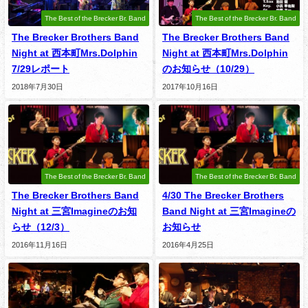
The Best of the Brecker Br. Band
The Best of the Brecker Br. Band
The Brecker Brothers Band
The Brecker Brothers Band
Night at 西本町Mrs.Dolphin
Night at 西本町Mrs.Dolphin
7/29レポート
のお知らせ（10/29）
2018年7月30日
2017年10月16日
The Best of the Brecker Br. Band
The Best of the Brecker Br. Band
The Brecker Brothers Band
4/30 The Brecker Brothers
Night at 三宮Imagineのお知
Band Night at 三宮Imagineの
らせ（12/3）
お知らせ
2016年11月16日
2016年4月25日