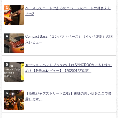
ベースってコードはあるの？ベースのコードの押さえ方
その2
Compact Bass（コンパクトベース）（イケベ楽器）の購
入レビュー
セッションハンドブックvol.1 はSYNCROOMにもおすす
め！【教則本レビュー】【20200122追記】
【高槻ジャズストリート2019】後味の悪い話をここで暴
露します。