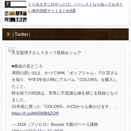
とりあえずこれやっとけ。ベーシストなら知っておきた
い海外譜面サイトまとめ9選
X（Twitter）
久宝留理子さんスタッフ投稿をシェア
■番組の見どころ
津田の思い出は、かつてNHK「ポップジャム」で久宝さん
を知り、中学3年生の時にアルバム『COLORS』を購入し
たこと。
時を経ての対談は、非常に不思議な縁を感じる収録となり
ました。
31年前に買った『COLORS』のCDからも曲かけます。…
https://t.co/M6RWB4ZQl9
— 2416（フジヒロ）Bassist 大阪のベース講師
(@bass2416)
May 27, 2026