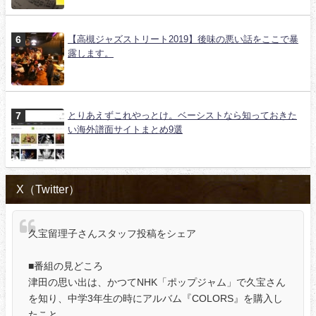
【高槻ジャズストリート2019】後味の悪い話をここで暴
露します。
とりあえずこれやっとけ。ベーシストなら知っておきた
い海外譜面サイトまとめ9選
X（Twitter）
久宝留理子さんスタッフ投稿をシェア
■番組の見どころ
津田の思い出は、かつてNHK「ポップジャム」で久宝さん
を知り、中学3年生の時にアルバム『COLORS』を購入し
たこと。