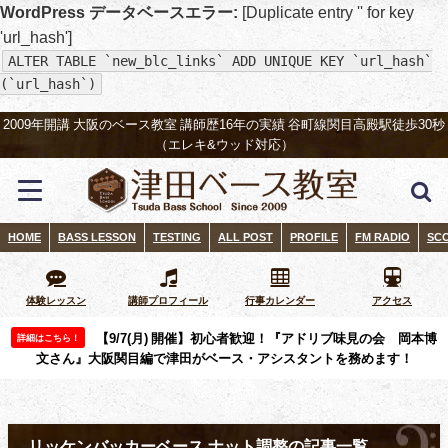
WordPress データベースエラー:
[Duplicate entry '' for key
'url_hash']
ALTER TABLE `new_blc_links` ADD UNIQUE KEY `url_hash`
(`url_hash`)
2009年開講 大阪のベース教室 講師歴16年の実績 谷町線関目高殿駅徒歩30秒
（エレキ&ウッド対応）
HOME
BASS LESSON
TESTING
ALL POST
PROFILE
FM RADIO
SC
体験レッスン
講師プロフィール
行事カレンダー
アクセス
【9/7(月) 開催】初心者歓迎！『アドリブ味見の会 岡本博
詳細はこちら！
文さん』大阪関目編で津田がベース・アシスタントを務めます！
リッケンバッカーベース ナット調整の記事一覧