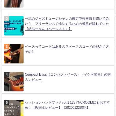
一流のジャズミュージシャンの確定申告事情を聞いてみ
たら、フリーランスで成功するための極意が隠れていた
【納浩一さん（ベーシスト）】
ベースってコードはあるの？ベースのコードの押さえ方
その2
Compact Bass（コンパクトベース）（イケベ楽器）の購
入レビュー
セッションハンドブックvol.1 はSYNCROOMにもおすす
め！【教則本レビュー】【20200122追記】