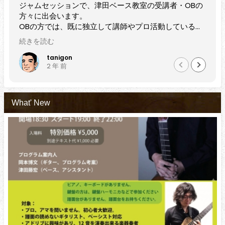
津田ベース教室の受講者・OBの
プレイヤーのみならず長き
されています。
立して講師やプロ活動している方
近隣でベースを始めてみよ
すし、現役で受講中の方も初心
でにある程度弾けるけどさ
続きを読む
ベルアップされているのをセッ
方にもぜひおすすめしたい
演奏で感じます。
黒田雅之
2 年 前
指導力、と感じます。
What' New