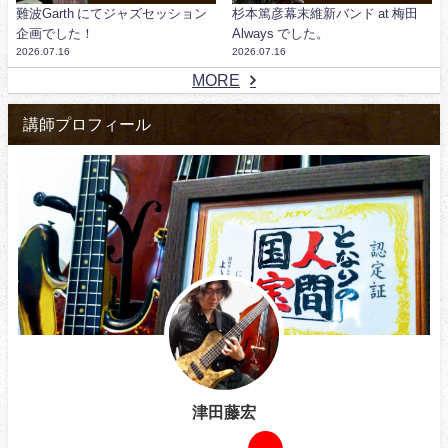
難波Garth にてジャズセッション
杉本篤彦幕末維新バンド at 梅田
企画でした！
Always でした。
2026.07.16
2026.07.16
MORE
講師プロフィール
津田藤宏