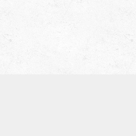
津田ベース教室（屋号 ティーブレイク）
〒536-0008
大阪市城東区関目5-5-13
寺崎ビル702
TEL:09097168134
※基本留守電になります。
体験レッスン
SNS
お知らせ
カテゴリー