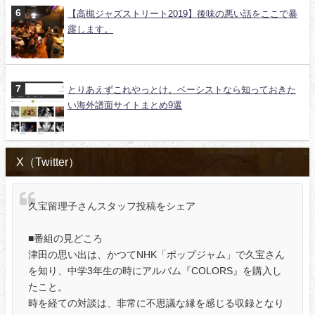
【高槻ジャズストリート2019】後味の悪い話をここで暴
露します。
とりあえずこれやっとけ。ベーシストなら知っておきた
い海外譜面サイトまとめ9選
X（Twitter）
久宝留理子さんスタッフ投稿をシェア
■番組の見どころ
津田の思い出は、かつてNHK「ポップジャム」で久宝さん
を知り、中学3年生の時にアルバム『COLORS』を購入し
たこと。
時を経ての対談は、非常に不思議な縁を感じる収録となり