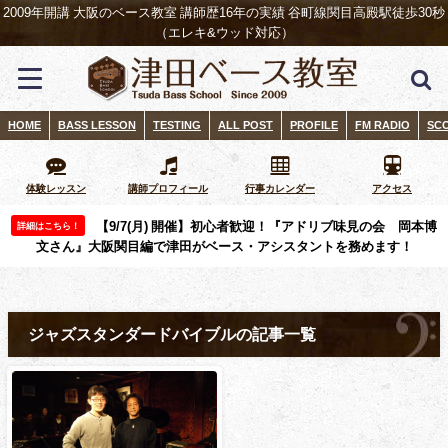
2009年開講 大阪のベース教室 講師歴16年の実績 谷町線関目高殿駅徒歩30秒
（エレキ&ウッド対応）
HOME
BASS LESSON
TESTING
ALL POST
PROFILE
FM RADIO
SC
体験レッスン
講師プロフィール
行事カレンダー
アクセス
【9/7(月) 開催】初心者歓迎！『アドリブ味見の会 岡本博
詳細はこちら！
文さん』大阪関目編で津田がベース・アシスタントを務めます！
ジャズスタンダードバイブルの記事一覧