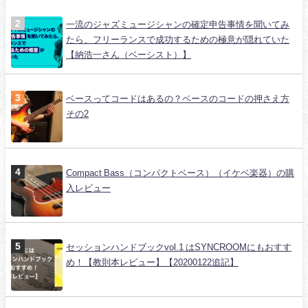
一流のジャズミュージシャンの確定申告事情を聞いてみ
たら、フリーランスで成功するための極意が隠れていた
【納浩一さん（ベーシスト）】
ベースってコードはあるの？ベースのコードの押さえ方
その2
Compact Bass（コンパクトベース）（イケベ楽器）の購
入レビュー
セッションハンドブックvol.1 はSYNCROOMにもおすす
め！【教則本レビュー】【20200122追記】