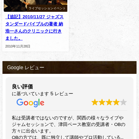
ライブセッションイベント
【追記】2010/11/27 ジャズス
タンダードバイブルの著者 納
浩一さんのクリニックに行き
ました。
2010年11月28日
Google レビュー
良い評価
に基づいています 5 レビュー
ないのですが、関西の様々なライブや
すばらしいベーシス
ンで、津田ベース教室の受講者・OBの
プレイヤーのみなら
す。
されています。
既に独立して講師やプロ活動している方
近隣でベースを始め