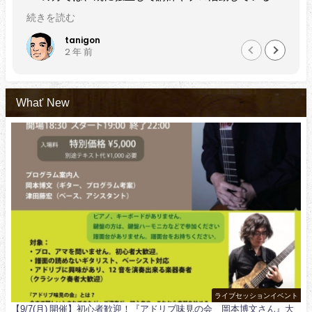
ゃいますし、現役で受講中の方も初心
でにある程度弾ける
続きを読む
実にレベルアップされているのをセッ
方にもぜひおすすめ
たびに演奏で感じます。
黒田雅之
2 年 前
実績と指導力、と感じます。
What' New
ライブセッションイベント
【9/7(月) 開催】初心者歓迎！『アドリブ味見の会 岡本博文さん』大