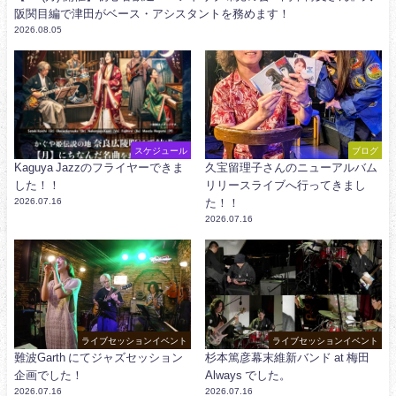
阪関目編で津田がベース・アシスタントを務めます！
2026.08.05
スケジュール
ブログ
Kaguya Jazzのフライヤーできま
久宝留理子さんのニューアルバム
した！！
リリースライブへ行ってきまし
2026.07.16
た！！
2026.07.16
ライブセッションイベント
ライブセッションイベント
難波Garth にてジャズセッション
杉本篤彦幕末維新バンド at 梅田
企画でした！
Always でした。
2026.07.16
2026.07.16