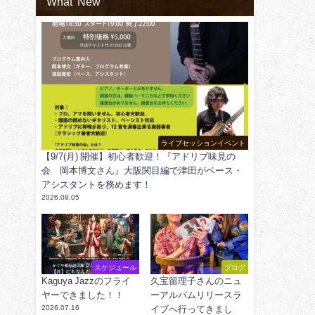
What' New
ライブセッションイベント
【9/7(月) 開催】初心者歓迎！『アドリブ味見の
会 岡本博文さん』大阪関目編で津田がベース・
アシスタントを務めます！
2026.08.05
スケジュール
ブログ
Kaguya Jazzのフライ
久宝留理子さんのニュ
ヤーできました！！
ーアルバムリリースラ
2026.07.16
イブへ行ってきまし