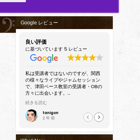
Google レビュー
良い評価
に基づいています 5 レビュー
いのですが、関西
すばらしいベーシストです。
ジャムセッション
プレイヤーのみならず長きにわたっ
室の受講者・OBの
て講師として活躍されています。
。
近隣でベースを始めてみようという
に独立して講師やプ
方はもちろん、すでにある程度弾け
続きを読む
も結構いらっしゃ
るけどさらにステップアップしたい
受講中の方も初心
方にもぜひおすすめしたい講師だと
黒田雅之
2 年 前
にレベルアップさ
思います。
ションで出会うた
す。
績と指導力、と感じ