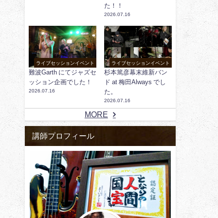
た！！
2026.07.16
ライブセッションイベント
ライブセッションイベント
難波Garth にてジャズセ
杉本篤彦幕末維新バン
ッション企画でした！
ド at 梅田Always でし
2026.07.16
た。
2026.07.16
MORE
講師プロフィール