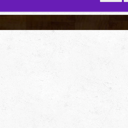
私は受講者ではな
の様々なライブや
で、津田ベース教
方々に出会います
OBの方では、既
続きを読む
ロ活動している方
いますし、現役で
tanigon
2 年 前
者のころから着実
れているのをセッ
びに演奏で感じま
さすが15年の実