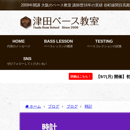
2009年開講 大阪のベース教室 講師歴16年の実績 谷町線関目高
HOME
BASS LESSON
TESTING
代表のメッセージ
ベースレッスンの概要
ベースコレクションの試奏
SNS
ぜひフォローしてくださいね！
【9/7(月) 開
詳細はこちら！
ホーム
ブログ
ブログ
時計
時計