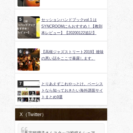
セッションハンドブックvol.1 は
SYNCROOMにもおすすめ！【教則
本レビュー】【20200122追記】
【高槻ジャズストリート2019】後味
の悪い話をここで暴露します。
とりあえずこれやっとけ。ベーシス
トなら知っておきたい海外譜面サイ
トまとめ9選
X（Twitter）