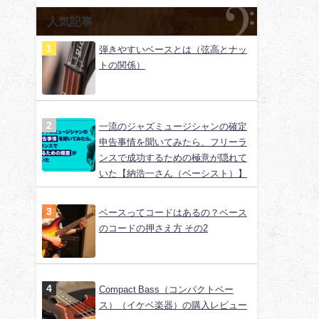
人気記事
弾きやすいベースとは（弦高とナッ
トの関係）
一流のジャズミュージシャンの確定
申告事情を聞いてみたら、フリーラ
ンスで成功するための極意が隠れて
いた【納浩一さん（ベーシスト）】
ベースってコードはあるの？ベース
のコードの押さえ方 その2
Compact Bass（コンパクトベー
ス）（イケベ楽器）の購入レビュー