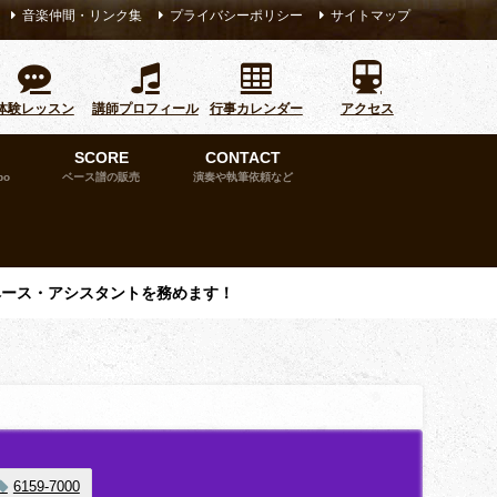
音楽仲間・リンク集
プライバシーポリシー
サイトマップ
体験レッスン
講師プロフィール
行事カレンダー
アクセス
SCORE
CONTACT
bo
ベース譜の販売
演奏や執筆依頼など
ベース・アシスタントを務めます！
6159-7000