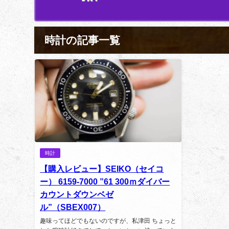
時計の記事一覧
時計
【購入レビュー】SEIKO（セイコ
ー） 6159-7000 ”61 300ｍダイバー
カウントダウンベゼ
ル”（SBEX007）
趣味ってほどでもないのですが、私津田 ちょっと