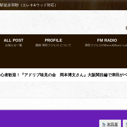
殿駅徒歩30秒（エレキ&ウッド対応）
ALL POST
PROFILE
FM RADIO
お知らせ一覧
講師 津田フジヒロ について
津田フジヒロのBass&Music La
催】初心者歓迎！『アドリブ味見の会 岡本博文さん』大阪関目編で津田が
米田屋