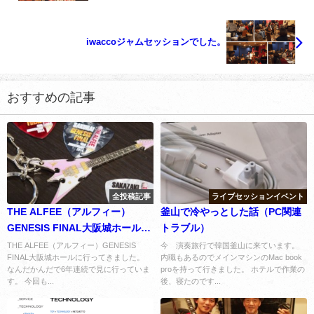
iwaccoジャムセッションでした。
おすすめの記事
全投稿記事
ライブセッションイベント
THE ALFEE（アルフィー）
釜山で冷やっとした話（PC関連
GENESIS FINAL大阪城ホールに
トラブル）
行ってきました。
THE ALFEE（アルフィー）GENESIS
今 演奏旅行で韓国釜山に来ています。
FINAL大阪城ホールに行ってきました。
内職もあるのでメインマシンのMac book
なんだかんだで6年連続で見に行っていま
proを持って行きました。 ホテルで作業の
す。 今回も...
後、寝たのです...