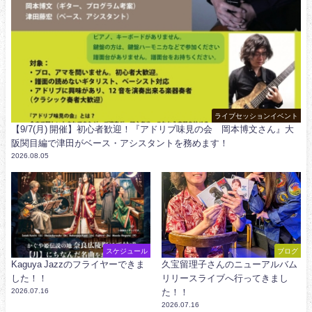
ライブセッションイベント
【9/7(月) 開催】初心者歓迎！『アドリブ味見の会 岡本博文さん』大
阪関目編で津田がベース・アシスタントを務めます！
2026.08.05
スケジュール
ブログ
Kaguya Jazzのフライヤーできま
久宝留理子さんのニューアルバム
した！！
リリースライブへ行ってきまし
2026.07.16
た！！
2026.07.16