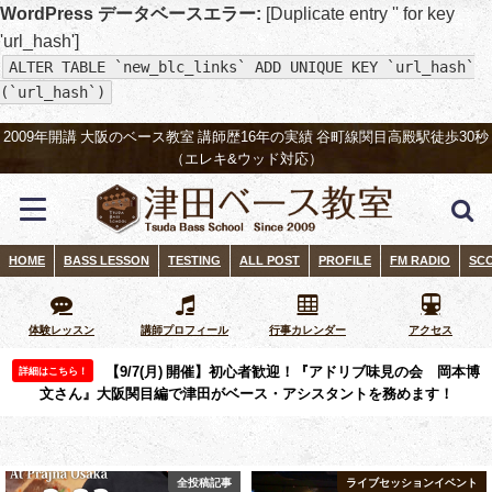
WordPress データベースエラー:
[Duplicate entry '' for key
'url_hash']
ALTER TABLE `new_blc_links` ADD UNIQUE KEY `url_hash`
(`url_hash`)
2009年開講 大阪のベース教室 講師歴16年の実績 谷町線関目高殿駅徒歩30秒
（エレキ&ウッド対応）
HOME
BASS LESSON
TESTING
ALL POST
PROFILE
FM RADIO
SC
体験レッスン
講師プロフィール
行事カレンダー
アクセス
【9/7(月) 開催】初心者歓迎！『アドリブ味見の会 岡本博
詳細はこちら！
文さん』大阪関目編で津田がベース・アシスタントを務めます！
全投稿記事
ライブセッションイベント