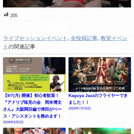
205
ライブセッションイベント
,
全投稿記事
,
教室イベン
ト
の関連記事
【9/7(月) 開催】初心者歓迎！
Kaguya Jazzのフライヤーでき
『アドリブ味見の会 岡本博文
ました！！
2026年7月16日
さん』大阪関目編で津田がベー
ス・アシスタントを務めます！
2026年8月5日