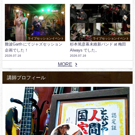
ライブセッションイベント
ライブセッションイベント
難波Garth にてジャズセッション
杉本篤彦幕末維新バンド at 梅田
企画でした！
Always でした。
2026.07.16
2026.07.16
MORE
講師プロフィール