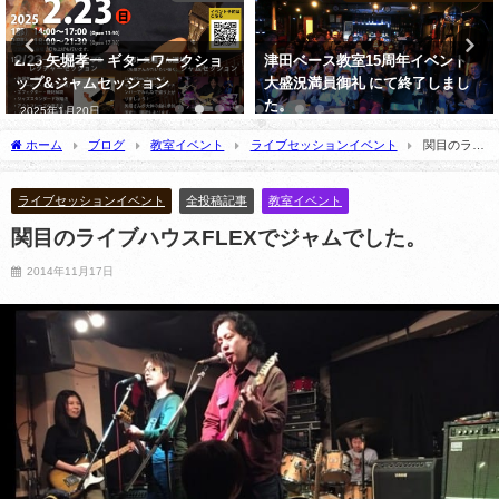
2/23 矢堀孝一 ギターワークショ
津田ベース教室15周年イベント
ップ&ジャムセッション
大盛況満員御礼 にて終了しまし
た。
2025年1月20日
2025年3月10日
ホーム
ブログ
教室イベント
ライブセッションイベント
関目のライ
ブハウスFLEXでジャムでした。
ライブセッションイベント
全投稿記事
教室イベント
関目のライブハウスFLEXでジャムでした。
2014年11月17日