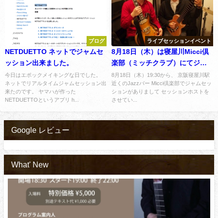
ブログ
ライブセッションイベント
NETDUETTO ネットでジャムセ
8月18日（木）は寝屋川Micci倶
ッション出来ました。
楽部（ミッチクラブ）にてジャ
ズジャムセッションホストで
今日はエポックメイキングな日でした。
8月18日（木）19:30から、 京阪寝屋川駅
ネットでリアルタイムジャムセッション出
近くのJazzバー Micci倶楽部でジャムセッ
す。
来たのです。 ヤマハが作った
ションがありまして セッションホストを
NETDUETTOというアプリ h...
させてい...
Google レビュー
What' New