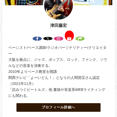
津田藤宏
ベーシスト/ベース講師/ラジオパーソナリティー/クリエイタ
ー
大阪を拠点に、ジャズ、ポップス、ロック、ファンク、ソウ
ルなどの音楽を演奏する。
2010年よりベース教室を開講
関西テレビ「よーいどん！」となりの人間国宝さん認定
（2021年11月）
「読みつぐビートルズ」他 書籍や音楽系WEBライティング
にも関わる。
プロフィール詳細へ