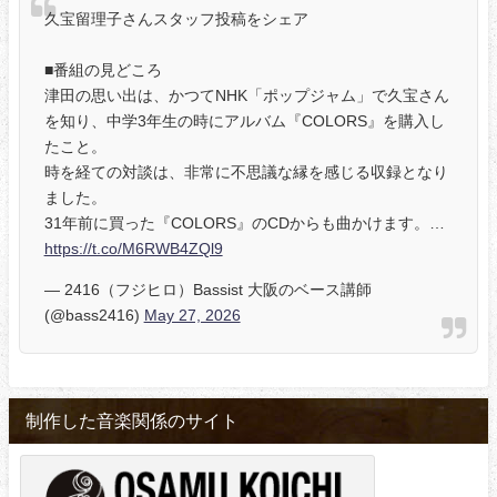
久宝留理子さんスタッフ投稿をシェア
■番組の見どころ
津田の思い出は、かつてNHK「ポップジャム」で久宝さん
を知り、中学3年生の時にアルバム『COLORS』を購入し
たこと。
時を経ての対談は、非常に不思議な縁を感じる収録となり
ました。
31年前に買った『COLORS』のCDからも曲かけます。…
https://t.co/M6RWB4ZQl9
— 2416（フジヒロ）Bassist 大阪のベース講師
(@bass2416)
May 27, 2026
制作した音楽関係のサイト