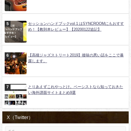
セッションハンドブックvol.1 はSYNCROOMにもおすす
め！【教則本レビュー】【20200122追記】
【高槻ジャズストリート2019】後味の悪い話をここで暴
露します。
とりあえずこれやっとけ。ベーシストなら知っておきた
い海外譜面サイトまとめ9選
X（Twitter）