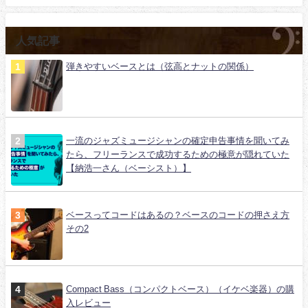
人気記事
弾きやすいベースとは（弦高とナットの関係）
一流のジャズミュージシャンの確定申告事情を聞いてみ
たら、フリーランスで成功するための極意が隠れていた
【納浩一さん（ベーシスト）】
ベースってコードはあるの？ベースのコードの押さえ方
その2
Compact Bass（コンパクトベース）（イケベ楽器）の購
入レビュー